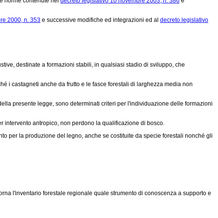
 le norme contenute nel
decreto legislativo 10 novembre 2003, n. 386
e
re 2000, n. 353
e successive modifiche ed integrazioni ed al
decreto legislativo
tive, destinate a formazioni stabili, in qualsiasi stadio di sviluppo, che
hé i castagneti anche da frutto e le fasce forestali di larghezza media non
lla presente legge, sono determinati criteri per l'individuazione delle formazioni
r intervento antropico, non perdono la qualificazione di bosco.
imento per la produzione del legno, anche se costituite da specie forestali nonché gli
giorna l'inventario forestale regionale quale strumento di conoscenza a supporto e