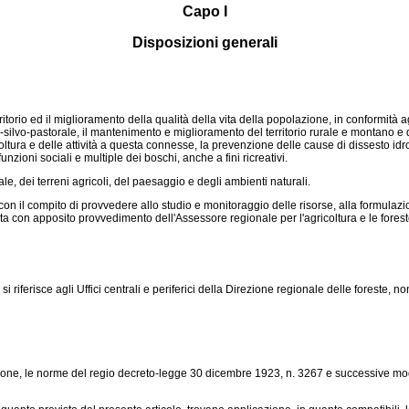
Capo I
Disposizioni generali
orio ed il miglioramento della qualità della vita della popolazione, in conformità agl
gro-silvo-pastorale, il mantenimento e miglioramento del territorio rurale e montan
oltura e delle attività a questa connesse, la prevenzione delle cause di dissesto idr
unzioni sociali e multiple dei boschi, anche a fini ricreativi.
, dei terreni agricoli, del paesaggio e degli ambienti naturali.
con il compito di provvedere allo studio e monitoraggio delle risorse, alla formulazion
lita con apposito provvedimento dell'Assessore regionale per l'agricoltura e le forest
iferisce agli Uffici centrali e periferici della Direzione regionale delle foreste, n
ione, le norme del regio
decreto-legge 30 dicembre 1923, n. 3267
e successive modi