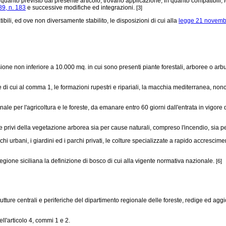
quanto previsto dal presente articolo, trovano applicazione, in quanto compatibili,
9, n. 183
e successive modifiche ed integrazioni.
[3]
bili, ed ove non diversamente stabilito, le disposizioni di cui alla
legge 21 novemb
sione non inferiore a 10.000 mq. in cui sono presenti piante forestali, arboree o arbus
i cui al comma 1, le formazioni rupestri e ripariali, la macchia mediterranea, nonc
per l'agricoltura e le foreste, da emanare entro 60 giorni dall'entrata in vigore de
privi della vegetazione arborea sia per cause naturali, compreso l'incendio, sia pe
archi urbani, i giardini ed i parchi privati, le colture specializzate a rapido accresc
one siciliana la definizione di bosco di cui alla vigente normativa nazionale.
[6]
utture centrali e periferiche del dipartimento regionale delle foreste, redige ed ag
ll'articolo 4, commi 1 e 2.