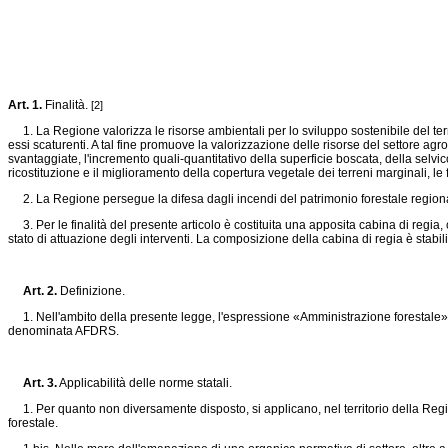
Art. 1.
Finalità.
[2]
1. La Regione valorizza le risorse ambientali per lo sviluppo sostenibile del territ
essi scaturenti. A tal fine promuove la valorizzazione delle risorse del settore a
svantaggiate, l'incremento quali-quantitativo della superficie boscata, della selvic
ricostituzione e il miglioramento della copertura vegetale dei terreni marginali, le f
2. La Regione persegue la difesa dagli incendi del patrimonio forestale regionale
3. Per le finalità del presente articolo è costituita una apposita cabina di regia, 
stato di attuazione degli interventi. La composizione della cabina di regia è stabi
Art. 2.
Definizione.
1. Nell'ambito della presente legge, l'espressione «Amministrazione forestale» si r
denominata AFDRS.
Art. 3.
Applicabilità delle norme statali.
1. Per quanto non diversamente disposto, si applicano, nel territorio della Reg
forestale.