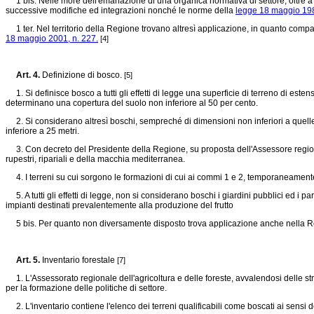
1 bis. Nelle more dell'emanazione di una organica normativa di settore, oltre a 
successive modifiche ed integrazioni nonché le norme della
legge 18 maggio 198
1 ter. Nel territorio della Regione trovano altresì applicazione, in quanto compati
18 maggio 2001, n. 227.
[4]
Art. 4.
Definizione di bosco.
[5]
1. Si definisce bosco a tutti gli effetti di legge una superficie di terreno di esten
determinano una copertura del suolo non inferiore al 50 per cento.
2. Si considerano altresì boschi, sempreché di dimensioni non inferiori a quelle d
inferiore a 25 metri.
3. Con decreto del Presidente della Regione, su proposta dell'Assessore regionale 
rupestri, ripariali e della macchia mediterranea.
4. I terreni su cui sorgono le formazioni di cui ai commi 1 e 2, temporaneamente 
5. A tutti gli effetti di legge, non si considerano boschi i giardini pubblici ed i p
impianti destinati prevalentemente alla produzione del frutto
5 bis. Per quanto non diversamente disposto trova applicazione anche nella Regi
Art. 5.
Inventario forestale
[7]
1. L'Assessorato regionale dell'agricoltura e delle foreste, avvalendosi delle str
per la formazione delle politiche di settore.
2. L'inventario contiene l'elenco dei terreni qualificabili come boscati ai sensi de