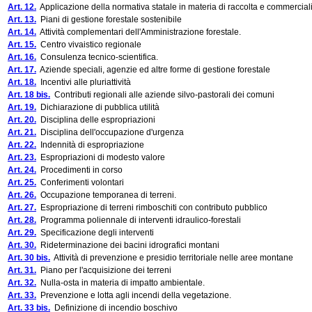
Art. 12.
Applicazione della normativa statale in materia di raccolta e commercial
Art. 13.
Piani di gestione forestale sostenibile
Art. 14.
Attività complementari dell'Amministrazione forestale.
Art. 15.
Centro vivaistico regionale
Art. 16.
Consulenza tecnico-scientifica.
Art. 17.
Aziende speciali, agenzie ed altre forme di gestione forestale
Art. 18.
Incentivi alle pluriattività
Art. 18 bis.
Contributi regionali alle aziende silvo-pastorali dei comuni
Art. 19.
Dichiarazione di pubblica utilità
Art. 20.
Disciplina delle espropriazioni
Art. 21.
Disciplina dell'occupazione d'urgenza
Art. 22.
Indennità di espropriazione
Art. 23.
Espropriazioni di modesto valore
Art. 24.
Procedimenti in corso
Art. 25.
Conferimenti volontari
Art. 26.
Occupazione temporanea di terreni.
Art. 27.
Espropriazione di terreni rimboschiti con contributo pubblico
Art. 28.
Programma poliennale di interventi idraulico-forestali
Art. 29.
Specificazione degli interventi
Art. 30.
Rideterminazione dei bacini idrografici montani
Art. 30 bis.
Attività di prevenzione e presidio territoriale nelle aree montane
Art. 31.
Piano per l'acquisizione dei terreni
Art. 32.
Nulla-osta in materia di impatto ambientale.
Art. 33.
Prevenzione e lotta agli incendi della vegetazione.
Art. 33 bis.
Definizione di incendio boschivo