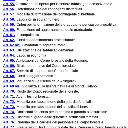
Art. 55.
Assunzione di operai per l'ulteriore fabbisogno occupazionale.
Art. 56.
Determinazione dei contingenti distrettuali.
Art. 57.
Modalità di formazione del contingente distrettuale.
Art. 58.
Lavoratori in sovrannumero.
Art. 59.
Criteri per la formazione delle graduatorie per ciascuna qualifica.
Art. 60.
Formazione ed aggiornamento delle graduatorie.
Art. 61.
Incompatibilità.
Art. 62.
Corsi di addestramento professionale.
Art. 62 bis.
Lavoratori in soprannumero
Art. 63.
Utilizzazione dei fabbricati demaniali.
Art. 64.
Lavori in economia.
Art. 65.
Attribuzioni del Corpo forestale della Regione.
Art. 66.
Strutture operative del Corpo forestale.
Art. 67.
Servizio di trasporto del Corpo forestale.
Art. 68.
Corsi di aggiornamento.
Art. 69.
Vigilanza sulla riserva dello «Zingaro».
Art. 69 bis.
Vigilanza sulla riserva naturale di Monte Cofano.
Art. 70.
Ruolo del Corpo regionale delle foreste.
Art. 71.
Agenti tecnici forestali.
Art. 72.
Modalità per l'assunzione delle guardie forestali.
Art. 73.
Modalità per l'assunzione dei sottufficiali forestali.
Art. 74.
Dimissioni dal corso per la nomina a guardia o sottufficiale.
Art. 75.
Distintivi di grado delle guardie e sottufficiali forestali.
Art. 76.
Riordino delle carriere del personale del corpo forestale.
Art. 77.
Equiparazioni tra Corpo forestale della Regione e Corpo forestale dello St