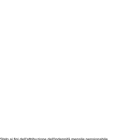
ato ai fini dell'attribuzione dell'indennità mensile pensionabile.