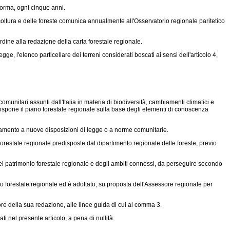
 norma, ogni cinque anni.
ltura e delle foreste comunica annualmente all'Osservatorio regionale paritetico
rdine alla redazione della carta forestale regionale.
gge, l'elenco particellare dei terreni considerati boscati ai sensi dell'articolo 4,
omunitari assunti dall'Italia in materia di biodiversità, cambiamenti climatici e
predispone il piano forestale regionale sulla base degli elementi di conoscenza
amento a nuove disposizioni di legge o a norme comunitarie.
forestale regionale predisposte dal dipartimento regionale delle foreste, previo
 del patrimonio forestale regionale e degli ambiti connessi, da perseguire secondo
o forestale regionale ed è adottato, su proposta dell'Assessore regionale per
re della sua redazione, alle linee guida di cui al comma 3.
i nel presente articolo, a pena di nullità.