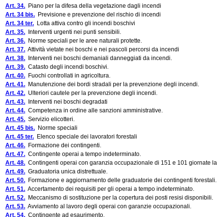
Art. 34.
Piano per la difesa della vegetazione dagli incendi
Art. 34 bis.
Previsione e prevenzione del rischio di incendi
Art. 34 ter.
Lotta attiva contro gli incendi boschivi
Art. 35.
Interventi urgenti nei punti sensibili.
Art. 36.
Norme speciali per le aree naturali protette.
Art. 37.
Attività vietate nei boschi e nei pascoli percorsi da incendi
Art. 38.
Interventi nei boschi demaniali danneggiati da incendi.
Art. 39.
Catasto degli incendi boschivi.
Art. 40.
Fuochi controllati in agricoltura.
Art. 41.
Manutenzione dei bordi stradali per la prevenzione degli incendi.
Art. 42.
Ulteriori cautele per la prevenzione degli incendi.
Art. 43.
Interventi nei boschi degradati
Art. 44.
Competenza in ordine alle sanzioni amministrative.
Art. 45.
Servizio elicotteri.
Art. 45 bis.
Norme speciali
Art. 45 ter.
Elenco speciale dei lavoratori forestali
Art. 46.
Formazione dei contingenti.
Art. 47.
Contingente operai a tempo indeterminato.
Art. 48.
Contingenti operai con garanzia occupazionale di 151 e 101 giornate la
Art. 49.
Graduatoria unica distrettuale.
Art. 50.
Formazione e aggiornamento delle graduatorie dei contingenti forestali.
Art. 51.
Accertamento dei requisiti per gli operai a tempo indeterminato.
Art. 52.
Meccanismo di sostituzione per la copertura dei posti resisi disponibili.
Art. 53.
Avviamento al lavoro degli operai con garanzie occupazionali.
Art. 54.
Contingente ad esaurimento.