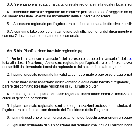
3. All'inventario è allegata una carta forestale regionale nella quale i boschi son
4. L'inventario forestale regionale ha carattere permanente ed è soggetto ad ag
del lavoro forestale l'eventuale incremento della superficie boschiva.
5. L'Assessore regionale per l'agricoltura e le foreste emana le direttive in ordin
6. Ai comuni è fatto obbligo di trasmettere agli uffici periferici del dipartimento re
comma 2, facenti parte del patrimonio comunale.
Art. 5 bis.
Pianificazione forestale regionale
[8]
1. Per le finalità di cui all'articolo 1 della presente legge ed all'articolo 1 del
dec
lotta alla desertificazione, l'Assessore regionale per l'agricoltura e le foreste, av
desumibili dall'inventario forestale regionale e dalla carta forestale regionale.
2. Il piano forestale regionale ha validità quinquennale e può essere aggiorna
3. Nelle more della redazione dell'inventario e della carta forestale regionale, l
parere del comitato forestale regionale di cui all'articolo 5ter.
4. Le linee guida del piano forestale regionale individuano obiettivi, indirizzi e
criteri di gestione sostenibile.
5. Il piano forestale regionale, sentite le organizzazioni professionali, sindaca
l'agricoltura e le foreste, con decreto del Presidente della Regione.
6. I piani di gestione e i piani di assestamento dei boschi appartenenti a soggett
7. Ogni altro strumento di pianificazione del territorio che includa i territori ric