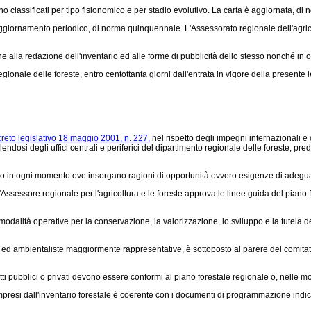
o classificati per tipo fisionomico e per stadio evolutivo. La carta è aggiornata, di
giornamento periodico, di norma quinquennale. L'Assessorato regionale dell'agrico
e alla redazione dell'inventario ed alle forme di pubblicità dello stesso nonché in o
gionale delle foreste, entro centottanta giorni dall'entrata in vigore della presente le
reto legislativo 18 maggio 2001, n. 227,
nel rispetto degli impegni internazionali e c
valendosi degli uffici centrali e periferici del dipartimento regionale delle foreste, 
to in ogni momento ove insorgano ragioni di opportunità ovvero esigenze di adegu
'Assessore regionale per l'agricoltura e le foreste approva le linee guida del piano 
 modalità operative per la conservazione, la valorizzazione, lo sviluppo e la tutela
li ed ambientaliste maggiormente rappresentative, è sottoposto al parere del comitat
i pubblici o privati devono essere conformi al piano forestale regionale o, nelle mo
ompresi dall'inventario forestale è coerente con i documenti di programmazione indicat