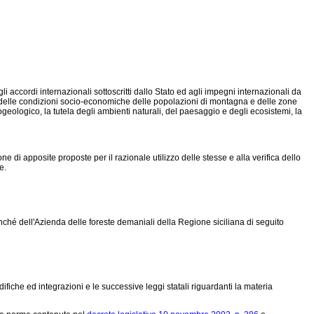
i accordi internazionali sottoscritti dallo Stato ed agli impegni internazionali da
o e delle condizioni socio-economiche delle popolazioni di montagna e delle zone
ogeologico, la tutela degli ambienti naturali, del paesaggio e degli ecosistemi, la
e di apposite proposte per il razionale utilizzo delle stesse e alla verifica dello
e.
onché dell'Azienda delle foreste demaniali della Regione siciliana di seguito
fiche ed integrazioni e le successive leggi statali riguardanti la materia