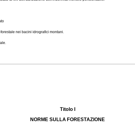
ato
orestale nei bacini idrografici montani.
ale.
Titolo I
NORME SULLA FORESTAZIONE