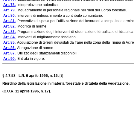
Art. 78.
Interpretazione autentica.
Art. 79.
Inquadramento di personale regionale nei ruoli del Corpo forestale.
Art. 80.
Interventi di imboschimento a contributo comunitario.
Art. 81.
Preventivo di spesa per l'utilizzazione dei lavoratori a tempo indetermin
Art. 82.
Modifica di norme.
Art. 83.
Programmazione degli interventi di sistemazione idraulica e di idraulica-f
Art. 84.
Interventi di miglioramento fondiario.
Art. 85.
Acquisizione di terreni devastati da frane nella zona della Timpa di Acire
Art. 86.
Abrogazione di norme.
Art. 87.
Utilizzo degli stanziamenti disponibili.
Art. 90.
Entrata in vigore.
§ 4.7.53 - L.R. 6 aprile 1996, n. 16.
[1]
Riordino della legislazione in materia forestale e di tutela della vegetazione.
(G.U.R. 11 aprile 1996, n. 17).