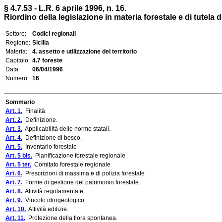
§ 4.7.53 - L.R. 6 aprile 1996, n. 16.
Riordino della legislazione in materia forestale e di tutela 
Settore:
Codici regionali
Regione:
Sicilia
Materia:
4. assetto e utilizzazione del territorio
Capitolo:
4.7 foreste
Data:
06/04/1996
Numero:
16
Sommario
Art. 1.
Finalità.
Art. 2.
Definizione.
Art. 3.
Applicabilità delle norme statali.
Art. 4.
Definizione di bosco.
Art. 5.
Inventario forestale
Art. 5 bis.
Pianificazione forestale regionale
Art. 5 ter.
Comitato forestale regionale
Art. 6.
Prescrizioni di massima e di polizia forestale
Art. 7.
Forme di gestione del patrimonio forestale.
Art. 8.
Attività regolamentate
Art. 9.
Vincolo idrogeologico
Art. 10.
Attività edilizie.
Art. 11.
Protezione della flora spontanea.