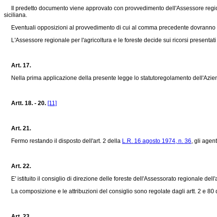
Il predetto documento viene approvato con provvedimento dell'Assessore regiona
siciliana.
Eventuali opposizioni al provvedimento di cui al comma precedente dovranno esser
L'Assessore regionale per l'agricoltura e le foreste decide sui ricorsi presentati 
Art. 17.
Nella prima applicazione della presente legge lo statutoregolamento dell'Azien
Artt. 18. - 20.
[11]
Art. 21.
Fermo restando il disposto dell'art. 2 della
L.R. 16 agosto 1974, n. 36
, gli agen
Art. 22.
E' istituito il consiglio di direzione delle foreste dell'Assessorato regionale dell'
La composizione e le attribuzioni del consiglio sono regolate dagli artt. 2 e 80 
Art. 23.