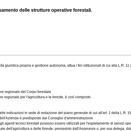
amento delle strutture operative forestali.
iuridica propria e gestione autonoma, attua i fini istituzionali di cui alla L.R. 11 m
ore regionale del Corpo forestale
regionale per l'agricoltura e le foreste, è così composto
e indicazioni in sede di redazione del piano generale di cui all'art. 1 della L.R. 16 
ell'Azienda è predisposto dal Consiglio d'amministrazione
 agenti tecnici forestali possono essere utilizzati per l'espletamento di servizi spec
le dell'agricoltura e delle foreste, presieduto dall'Assessore o, per sua delega, dal d