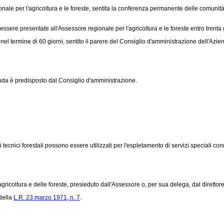
le per l'agricoltura e le foreste, sentita la conferenza permanente delle comuni
e presentate all'Assessore regionale per l'agricoltura e le foreste entro trenta g
nel termine di 60 giorni, sentito il parere del Consiglio d'amministrazione dell'Azi
da è predisposto dal Consiglio d'amministrazione.
ti tecnici forestali possono essere utilizzati per l'espletamento di servizi speciali 
agricoltura e delle foreste, presieduto dall'Assessore o, per sua delega, dal direttore
della
L.R. 23 marzo 1971, n. 7
.