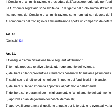
Il Consiglio di amministrazione è presieduto dall'Assessore regionale per l'agrico
Le funzioni di segretario sono svolte da un dirigente del ruolo amministrativo d
I componenti del Consiglio di amministrazione sono nominati con decreto del P
Ai componenti del Consiglio di amministrazione spetta un compenso da determinar
Art. 10.
(Omissis)
[3]
.
Art. 11.
Il Consiglio d'amministrazione ha le seguenti attribuzioni:
1) formula proposte relative allo statuto-regolamento dell'Azienda;
2) delibera i bilanci preventivi e i rendiconti consuntivi finanziari e patrimoniali
3) stabilisce le direttive ed i criteri per l'impegno dei fondi iscritti in bilancio;
4) delibera sulle variazioni da apportarsi al patrimonio dell'Azienda;
5) delibera sui programmi per il miglioramento e l'ampliamento del patrimonio 
6) approva i piani di governo dei boschi demaniali;
7) approva il programma di gestione annuale per le foreste e le eventuali variazi