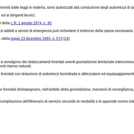
i previsti dalle leggi in materia, sono autorizzati alla conduzione degli automezzi di q
d ai dirigenti tecnici.
0 della
L.R. 1 agosto 1974, n. 30
.
dibiti a servizi di emergenza può richiedere il rimborso della spesa necessaria al r
1 della
legge 23 dicembre 1993, n. 574
[14]
.
tali si avvalgono dei distaccamenti forestali aventi giurisdizione territoriale intercom
ndi riserve naturali.
forestali con dotazione di automezzi fuoristrada e attrezzature ed equipaggiamenti
rdie forestali disimpegnano, nell'ambito della giurisdizione, mansioni di sorveglianza,
compilazione dell'itinerario di servizio secondo le modalità e le apposite norme i