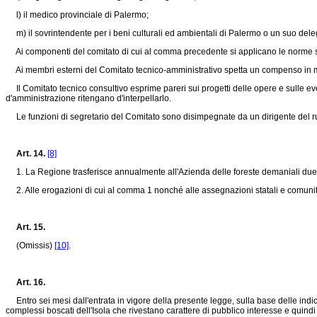
l) il medico provinciale di Palermo;
m) il sovrintendente per i beni culturali ed ambientali di Palermo o un suo del
Ai componenti del comitato di cui al comma precedente si applicano le norme sul
Ai membri esterni del Comitato tecnico-amministrativo spetta un compenso in mi
Il Comitato tecnico consultivo esprime pareri sui progetti delle opere e sulle event
d'amministrazione ritengano d'interpellarlo.
Le funzioni di segretario del Comitato sono disimpegnate da un dirigente del r
Art. 14.
[8]
1. La Regione trasferisce annualmente all'Azienda delle foreste demaniali due cont
2. Alle erogazioni di cui al comma 1 nonché alle assegnazioni statali e comunita
Art. 15.
(Omissis)
[10]
.
Art. 16.
Entro sei mesi dall'entrata in vigore della presente legge, sulla base delle indica
complessi boscati dell'Isola che rivestano carattere di pubblico interesse e quindi