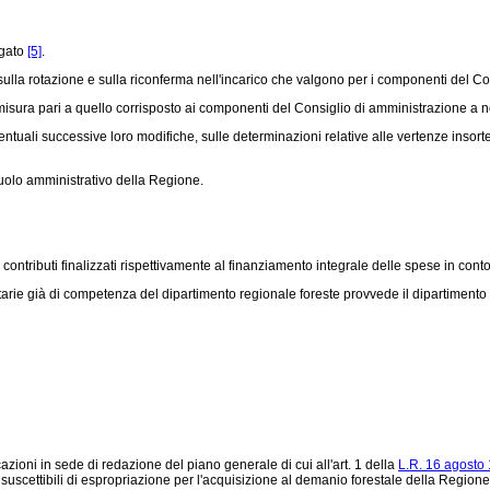
egato
[5]
.
la rotazione e sulla riconferma nell'incarico che valgono per i componenti del Co
sura pari a quello corrisposto ai componenti del Consiglio di amministrazione a 
uali successive loro modifiche, sulle determinazioni relative alle vertenze insorte con
uolo amministrativo della Regione.
ributi finalizzati rispettivamente al finanziamento integrale delle spese in conto 
rie già di competenza del dipartimento regionale foreste provvede il dipartimento 
zioni in sede di redazione del piano generale di cui all'art. 1 della
L.R. 16 agosto 
 suscettibili di espropriazione per l'acquisizione al demanio forestale della Regione