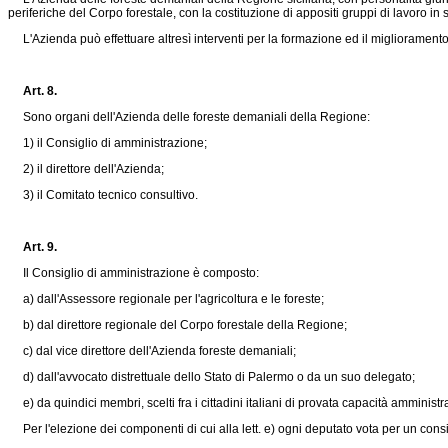
periferiche del Corpo forestale, con la costituzione di appositi gruppi di lavoro in s
L'Azienda può effettuare altresì interventi per la formazione ed il miglioramento
Art. 8.
Sono organi dell'Azienda delle foreste demaniali della Regione:
1) il Consiglio di amministrazione;
2) il direttore dell'Azienda;
3) il Comitato tecnico consultivo.
Art. 9.
Il Consiglio di amministrazione è composto:
a) dall'Assessore regionale per l'agricoltura e le foreste;
b) dal direttore regionale del Corpo forestale della Regione;
c) dal vice direttore dell'Azienda foreste demaniali;
d) dall'avvocato distrettuale dello Stato di Palermo o da un suo delegato;
e) da quindici membri, scelti fra i cittadini italiani di provata capacità amministrati
Per l'elezione dei componenti di cui alla lett. e) ogni deputato vota per un cons