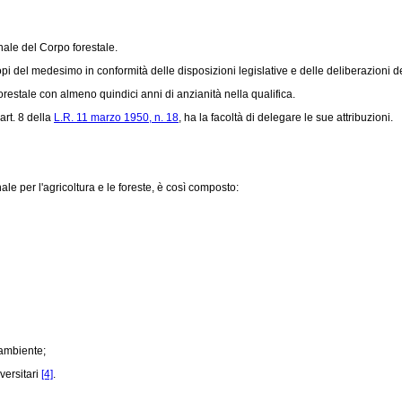
nale del Corpo forestale.
opi del medesimo in conformità delle disposizioni legislative e delle deliberazioni 
orestale con almeno quindici anni di anzianità nella qualifica.
art. 8 della
L.R. 11 marzo 1950, n. 18
, ha la facoltà di delegare le sue attribuzioni.
 per l'agricoltura e le foreste, è così composto:
'ambiente;
versitari
[4]
.