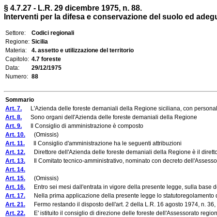
§ 4.7.27 - L.R. 29 dicembre 1975, n. 88.
Interventi per la difesa e conservazione del suolo ed adegu
Settore:
Codici regionali
Regione:
Sicilia
Materia:
4. assetto e utilizzazione del territorio
Capitolo:
4.7 foreste
Data:
29/12/1975
Numero:
88
Sommario
Art. 7.
L'Azienda delle foreste demaniali della Regione siciliana, con personalità g
Art. 8.
Sono organi dell'Azienda delle foreste demaniali della Regione
Art. 9.
Il Consiglio di amministrazione è composto
Art. 10.
(Omissis)
Art. 11.
Il Consiglio d'amministrazione ha le seguenti attribuzioni
Art. 12.
Direttore dell'Azienda delle foreste demaniali della Regione è il dirett
Art. 13.
Il Comitato tecnico-amministrativo, nominato con decreto dell'Assessore 
Art. 14.
Art. 15.
(Omissis)
Art. 16.
Entro sei mesi dall'entrata in vigore della presente legge, sulla base dell
Art. 17.
Nella prima applicazione della presente legge lo statutoregolamento d
Art. 21.
Fermo restando il disposto dell'art. 2 della L.R. 16 agosto 1974, n. 36, gli
Art. 22.
E' istituito il consiglio di direzione delle foreste dell'Assessorato regiona