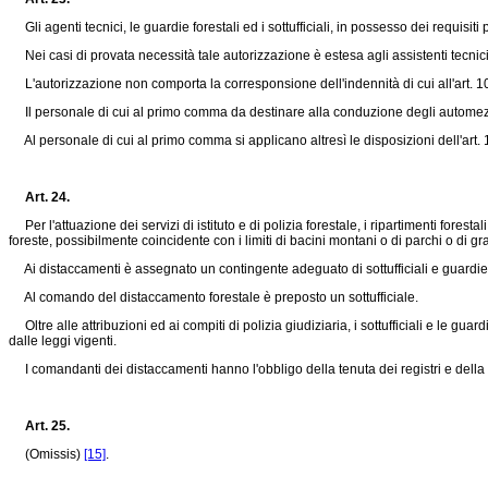
Gli agenti tecnici, le guardie forestali ed i sottufficiali, in possesso dei requisit
Nei casi di provata necessità tale autorizzazione è estesa agli assistenti tecnici e
L'autorizzazione non comporta la corresponsione dell'indennità di cui all'art. 1
Il personale di cui al primo comma da destinare alla conduzione degli automezzi a
Al personale di cui al primo comma si applicano altresì le disposizioni dell'art. 
Art. 24.
Per l'attuazione dei servizi di istituto e di polizia forestale, i ripartimenti fores
foreste, possibilmente coincidente con i limiti di bacini montani o di parchi o di gra
Ai distaccamenti è assegnato un contingente adeguato di sottufficiali e guardie 
Al comando del distaccamento forestale è preposto un sottufficiale.
Oltre alle attribuzioni ed ai compiti di polizia giudiziaria, i sottufficiali e le gua
dalle leggi vigenti.
I comandanti dei distaccamenti hanno l'obbligo della tenuta dei registri e della 
Art. 25.
(Omissis)
[15]
.