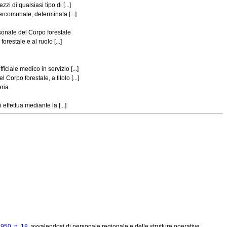
i di qualsiasi tipo di [...]
tercomunale, determinata [...]
sonale del Corpo forestale
orestale e al ruolo [...]
ciale medico in servizio [...]
Corpo forestale, a titolo [...]
eria
effettua mediante la [...]
950, n. 18
, avvalendosi di personale regionale e delle strutture operative