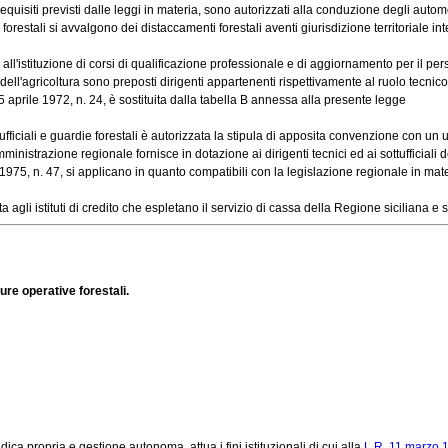
equisiti previsti dalle leggi in materia, sono autorizzati alla conduzione degli automezz
i forestali si avvalgono dei distaccamenti forestali aventi giurisdizione territoriale in
istituzione di corsi di qualificazione professionale e di aggiornamento per il per
dell'agricoltura sono preposti dirigenti appartenenti rispettivamente al ruolo tecnico f
 5 aprile 1972, n. 24, è sostituita dalla tabella B annessa alla presente legge
iciali e guardie forestali è autorizzata la stipula di apposita convenzione con un uffi
nistrazione regionale fornisce in dotazione ai dirigenti tecnici ed ai sottufficiali del 
975, n. 47, si applicano in quanto compatibili con la legislazione regionale in mat
li istituti di credito che espletano il servizio di cassa della Regione siciliana e si 
ure operative forestali.
a propria e gestione autonoma, attua i fini istituzionali di cui alla
L.R. 11 marzo 1