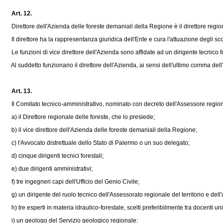
Art. 12.
Direttore dell'Azienda delle foreste demaniali della Regione è il direttore regio
Il direttore ha la rappresentanza giuridica dell'Ente e cura l'attuazione degli sc
Le funzioni di vice direttore dell'Azienda sono affidate ad un dirigente tecnico f
Al suddetto funzionario il direttore dell'Azienda, ai sensi dell'ultimo comma dell'
Art. 13.
Il Comitato tecnico-amministrativo, nominato con decreto dell'Assessore regionale
a) il Direttore regionale delle foreste, che lo presiede;
b) il vice direttore dell'Azienda delle foreste demaniali della Regione;
c) l'Avvocato distrettuale dello Stato di Palermo o un suo delegato;
d) cinque dirigenti tecnici forestali;
e) due dirigenti amministrativi;
f) tre ingegneri capi dell'Ufficio del Genio Civile;
g) un dirigente del ruolo tecnico dell'Assessorato regionale del territorio e dell
h) tre esperti in materia idraulico-forestale, scelti preferibilmente tra docenti uni
i) un geologo del Servizio geologico regionale;