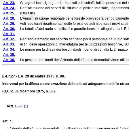
Art. 23.
Gli agenti tecnici, le guardie forestali ed i sottufficiali, in possesso dei r
Art. 24.
Per l'attuazione dei servizi di istituto e di polizia forestale, i ripartiment
Art. 25.
(Omissis)
Art. 28.
L'Amministrazione regionale delle foreste provvederà periodicamente all'
Art. 29.
Agli ispettorati ripartimentali delle foreste ed agli ispettorati provinciali 
Art. 30.
La tabella A del ruolo sottufficiali e guardie forestali, allegata alla L.R.
Art. 31.
Art. 32.
Per l'espletamento del servizio sanitario per il personale del ruolo sottuff
Art. 33.
Ai fini delle operazioni di martellatura per le utilizzazioni boschive, l'Ammi
Art. 34.
Le norme per la difesa dei boschi dagli incendi di cui alla L. 1° marzo 1
Art. 35.
Art. 36.
La gestione dei fondi dell'Azienda delle foreste demaniali viene affidata ag
§ 4.7.27 - L.R. 29 dicembre 1975, n. 88.
Interventi per la difesa e conservazione del suolo ed adeguamento delle strutt
(G.U.R. 31 dicembre 1975, n. 58).
Artt. 1. - 6.
[1]
Art. 7.
L'Azienda delle foreste demaniali della Regione siciliana, con personalità giuridic