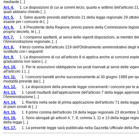
mediante [...]
Art. 4.
1. Le disposizioni di cui ai commi terzo, quarto e settimo dell'articolo 21
quali abbiano chiesto [...]
Art. 5.
1. Salvo quanto previsto dall'articolo 21 della legge regionale 29 ottobre
esame per i concorsi di [...]
Art. 6.
1. Il Presidente della Regione, previo parere della Commissione legislativa
proprio decreto, le [...]
Art. 7.
1. I compensi spettanti, ai sensi delle vigenti disposizioni, ai membri delle
l'Amministrazione regionale, [...]
Art. 8.
Il terzo comma dell'articolo 219 dell'Ordinamento amministrativo degli en
sostituito con i seguenti:
Art. 9.
1. La disposizione di cui all'articolo 8 si applica anche ai concorsi esplet
graduatoria non siano [...]
Art. 10.
1. Per le assunzioni obbligatorie nei posti riservati ai sensi delle vigenti 
all'articolo 1 [...]
Art. 11.
1. I concorsi banditi anche successivamente al 30 giugno 1989 per qualifi
modalità previste dai [...]
Art. 12.
1. Le disposizioni della presente legge concernenti i concorsi per le assun
Art. 13.
1. I posti risultanti dall'applicazione dell'articolo 7 della legge appro
l'Amministrazione [...]
Art. 14.
1. Rientra nella sede di prima applicazione dell'articolo 71 della legge
di piani zonali di [...]
Art. 15.
1. Il primo comma dell'articolo 19 della legge regionale 23 dicembre 198
Art. 16.
1. Sono abrogati gli articoli 4, 7, 8, comma 3, 11 e 13 della legge regional
della legge [...]
Art. 17.
1. La presente legge sarà pubblicata nella Gazzetta Ufficiale della Regi