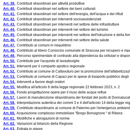
Art. 39.
Contributi straordinari per attività produttive
Art. 40.
Contributi straordinari nel settore dei beni culturali
Art. 41.
Contributi straordinari nel settore dell'energia, dell'acqua e dei rifiuti
Art. 42.
Contributi straordinari per interventi socioassistenziali
Art. 43.
Contributi straordinari per interventi nel settore delle infrastrutture
Art. 44.
Contributi straordinari per interventi nel settore del turismo
Art. 45.
Contributi straordinari per interventi nel settore dell'istruzione e della 
Art. 46.
Contributi straordinari per interventi nel settore della salute
Art. 47.
Contributo ai comuni in riequilibrio
Art. 48.
Contributo al libero Consorzio comunale di Siracusa per recupero e riqual
Art. 49.
Percorso sperimentale di contrasto alla dipendenza da cellulari e disposit
Art. 50.
Contributo per l'acquisto di lavastoviglie
Art. 51.
Interventi per il comparto apistico regionale
Art. 52.
Contributo al comune di Caltavuturo per la promozione dell'alfabetizzazi
Art. 53.
Contributo al comune di Capaci per le spese di trasporto pubblico degli 
Art. 54.
Interventi a favore degli oratori
Art. 55.
Modifica all'articolo 6 della legge regionale 22 febbraio 2023, n. 2
Art. 56.
Fondo progettazione opere per il riuso delle acque reflue
Art. 57.
Lavori di manutenzione straordinaria dei fondali del porto di Donnaluca
Art. 58.
Interpretazione autentica dei commi 3 e 4 dell'articolo 14 della legge r
Art. 59.
Contributo straordinario al comune di Palermo per l'emergenza ambient
Art. 60.
Acquisizione complesso immobiliare "Borgo Bonsignore " di Ribera
Art. 61.
Modifiche e abrogazioni di norme
Art. 62.
Variazioni al bilancio della Regione
Art. 63.
Entrata in vigore