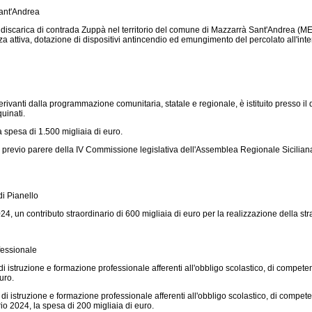
Sant'Andrea
ella discarica di contrada Zuppà nel territorio del comune di Mazzarrà Sant'Andrea (
anza attiva, dotazione di dispositivi antincendio ed emungimento del percolato all'int
 derivanti dalla programmazione comunitaria, statale e regionale, è istituito presso il
quinati.
la spesa di 1.500 migliaia di euro.
tà, previo parere della IV Commissione legislativa dell'Assemblea Regionale Sicilian
di Pianello
024, un contributo straordinario di 600 migliaia di euro per la realizzazione della st
fessionale
 di istruzione e formazione professionale afferenti all'obbligo scolastico, di competenz
uro.
di istruzione e formazione professionale afferenti all'obbligo scolastico, di competenz
rio 2024, la spesa di 200 migliaia di euro.