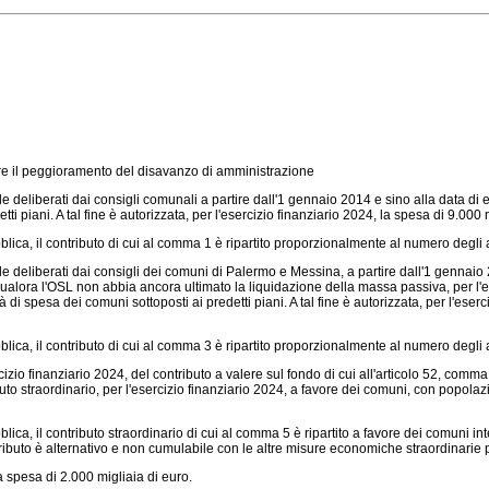
tenere il peggioramento del disavanzo di amministrazione
nnale deliberati dai consigli comunali a partire dall'1 gennaio 2014 e sino alla data di
i piani. A tal fine è autorizzata, per l'esercizio finanziario 2024, la spesa di 9.000 
blica, il contributo di cui al comma 1 è ripartito proporzionalmente al numero degli
ennale deliberati dai consigli dei comuni di Palermo e Messina, a partire dall'1 genna
qualora l'OSL non abbia ancora ultimato la liquidazione della massa passiva, per l'
ità di spesa dei comuni sottoposti ai predetti piani. A tal fine è autorizzata, per l'eser
blica, il contributo di cui al comma 3 è ripartito proporzionalmente al numero degli
zio finanziario 2024, del contributo a valere sul fondo di cui all'articolo 52, comma
to straordinario, per l'esercizio finanziario 2024, a favore dei comuni, con popolazi
ica, il contributo straordinario di cui al comma 5 è ripartito a favore dei comuni in
buto è alternativo e non cumulabile con le altre misure economiche straordinarie p
la spesa di 2.000 migliaia di euro.