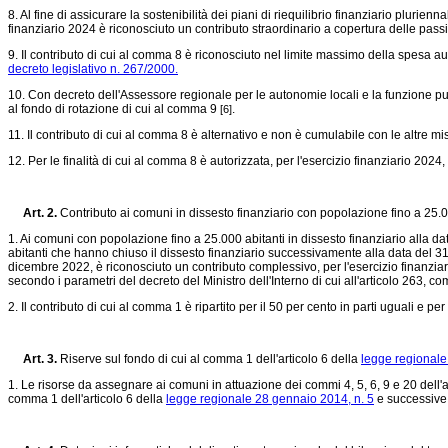
8. Al fine di assicurare la sostenibilità dei piani di riequilibrio finanziario plurie
finanziario 2024 è riconosciuto un contributo straordinario a copertura delle passività
9. Il contributo di cui al comma 8 è riconosciuto nel limite massimo della spesa au
decreto legislativo n. 267/2000.
10. Con decreto dell'Assessore regionale per le autonomie locali e la funzione pubbl
al fondo di rotazione di cui al comma 9
.
[6]
11. Il contributo di cui al comma 8 è alternativo e non è cumulabile con le altre 
12. Per le finalità di cui al comma 8 è autorizzata, per l'esercizio finanziario 202
Art. 2.
Contributo ai comuni in dissesto finanziario con popolazione fino a 25.0
1. Ai comuni con popolazione fino a 25.000 abitanti in dissesto finanziario alla 
abitanti che hanno chiuso il dissesto finanziario successivamente alla data del 3
dicembre 2022, è riconosciuto un contributo complessivo, per l'esercizio finanziar
secondo i parametri del decreto del Ministro dell'Interno di cui all'articolo 263, c
2. Il contributo di cui al comma 1 è ripartito per il 50 per cento in parti uguali e 
Art. 3.
Riserve sul fondo di cui al comma 1 dell'articolo 6 della
legge regionale
1. Le risorse da assegnare ai comuni in attuazione dei commi 4, 5, 6, 9 e 20 dell'a
comma 1 dell'articolo 6 della
legge regionale 28 gennaio 2014, n. 5
e successive 