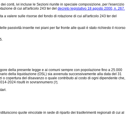
 dei conti, ivi incluse le Sezioni riunite in speciale composizione, per l'esercizio
otazione di cui all'articolo 243 ter del
decreto legislativo 18 agosto 2000, n. 267.
 valere sulle risorse del fondo di rotazione di cui all'articolo 243 ter del
passività inserite nei piani per far fronte alle quali è stato richiesto il ricorso
5.
n vigore della presente legge e ai comuni sempre con popolazione fino a 25.000
inario della liquidazione (OSL) sia avvenuta successivamente alla data del 31
izi o copertura del disavanzo o quale contributo al costo di ogni dipendente che,
 2014-2024 risulti in sovrannumero
.
[7]
tari.
ituiscono quote vincolate in sede di riparto dei trasferimenti regionali di cui al