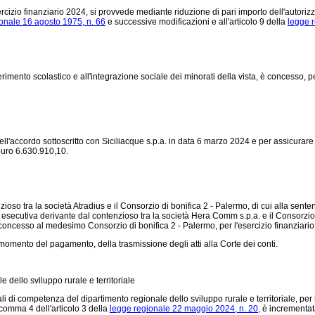
sercizio finanziario 2024, si provvede mediante riduzione di pari importo dell'autoriz
onale 16 agosto 1975, n. 66
e successive modificazioni e all'articolo 9 della
legge 
inserimento scolastico e all'integrazione sociale dei minorati della vista, è concesso, 
ell'accordo sottoscritto con Siciliacque s.p.a. in data 6 marzo 2024 e per assicurare
 euro 6.630.910,10.
nzioso tra la società Atradius e il Consorzio di bonifica 2 - Palermo, di cui alla se
secutiva derivante dal contenzioso tra la società Hera Comm s.p.a. e il Consorzio di
ncesso al medesimo Consorzio di bonifica 2 - Palermo, per l'esercizio finanziario 
al momento del pagamento, della trasmissione degli atti alla Corte dei conti.
 dello sviluppo rurale e territoriale
stali di competenza del dipartimento regionale dello sviluppo rurale e territoriale, pe
omma 4 dell'articolo 3 della
legge regionale 22 maggio 2024, n. 20,
è incrementata