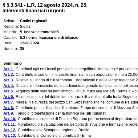
§ 5.3.541 - L.R. 12 agosto 2024, n. 25.
Interventi finanziari urgenti.
Settore:
Codici regionali
Regione:
Sicilia
Materia:
5. finanza e contabilità
Capitolo:
5.3 norme finanziarie e di bilancio
Data:
12/08/2024
Numero:
25
Sommario
Art. 1.
Contributi agli enti locali per i piani di riequilibrio finanziario e per co
Art. 2.
Contributo ai comuni in dissesto finanziario con popolazione fino a 25.000
Art. 3.
Riserve sul fondo di cui al comma 1 dell'articolo 6 della legge regionale 
Art. 4.
Dotazioni informatiche del dipartimento regionale del bilancio e del tesor
Art. 5.
Acquisto diritti reali su beni immobili in usufrutto alla società "Terme di Aci
Art. 6.
Riconoscimento del debito fuori bilancio di cui al contratto tra la Regione si
Art. 7.
Messa in sicurezza del pozzo San Sebastiano sito nel comune di Palago
Art. 8.
Contributo per la discarica di contrada Zuppà del comune di Mazzarà Sa
Art. 9.
Fondo di progettazione per la bonifica dei siti inquinati
Art. 10.
Contributo al comune di Petralia Soprana per l'accesso al depuratore di
Art. 11.
Monitoraggio e valutazione dei percorsi di istruzione e formazione profe
Art. 12.
Contributo alla Stamperia regionale Braille
Art. 13.
Contributo al Consorzio di bonifica 6 - Enna