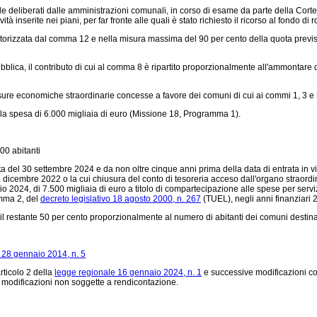
nnale deliberati dalle amministrazioni comunali, in corso di esame da parte della Corte
 inserite nei piani, per far fronte alle quali è stato richiesto il ricorso al fondo di r
torizzata dal comma 12 e nella misura massima del 90 per cento della quota prevista a
ica, il contributo di cui al comma 8 è ripartito proporzionalmente all'ammontare delle 
misure economiche straordinarie concesse a favore dei comuni di cui ai commi 1, 3 e 
4, la spesa di 6.000 migliaia di euro (Missione 18, Programma 1).
00 abitanti
data del 30 settembre 2024 e da non oltre cinque anni prima della data di entrata i
1 dicembre 2022 o la cui chiusura del conto di tesoreria acceso dall'organo straord
io 2024, di 7.500 migliaia di euro a titolo di compartecipazione alle spese per serv
omma 2, del
decreto legislativo 18 agosto 2000, n. 267
(TUEL), negli anni finanziari
per il restante 50 per cento proporzionalmente al numero di abitanti dei comuni destina
 28 gennaio 2014, n. 5
rticolo 2 della
legge regionale 16 gennaio 2024, n. 1
e successive modificazioni cost
modificazioni non soggette a rendicontazione.