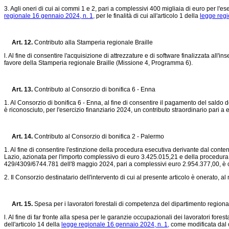
3. Agli oneri di cui ai commi 1 e 2, pari a complessivi 400 migliaia di euro per l'e
regionale 16 gennaio 2024, n. 1,
per le finalità di cui all'articolo 1 della
legge regi
Art. 12.
Contributo alla Stamperia regionale Braille
l. Al fine di consentire l'acquisizione di attrezzature e di software finalizzata all'
favore della Stamperia regionale Braille (Missione 4, Programma 6).
Art. 13.
Contributo al Consorzio di bonifica 6 - Enna
1. Al Consorzio di bonifica 6 - Enna, al fine di consentire il pagamento del saldo d
è riconosciuto, per l'esercizio finanziario 2024, un contributo straordinario pari a
Art. 14.
Contributo al Consorzio di bonifica 2 - Palermo
1. Al fine di consentire l'estinzione della procedura esecutiva derivante dal conte
Lazio, azionata per l'importo complessivo di euro 3.425.015,21 e della procedura e
429/4309/6744.781 dell'8 maggio 2024, pari a complessivi euro 2.954.377,00, è co
2. Il Consorzio destinatario dell'intervento di cui al presente articolo è onerato, 
Art. 15.
Spesa per i lavoratori forestali di competenza del dipartimento regionale
l. Al fine di far fronte alla spesa per le garanzie occupazionali dei lavoratori fore
dell'articolo 14 della
legge regionale 16 gennaio 2024, n. 1,
come modificata dal c