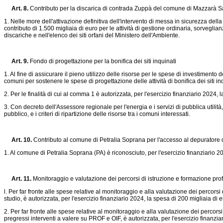
Art. 8.
Contributo per la discarica di contrada Zuppà del comune di Mazzarà 
1. Nelle more dell'attivazione definitiva dell'intervento di messa in sicurezza d
contributo di 1.500 migliaia di euro per le attività di gestione ordinaria, sorvegli
discariche e nell'elenco dei siti orfani del Ministero dell'Ambiente.
Art. 9.
Fondo di progettazione per la bonifica dei siti inquinati
1. Al fine di assicurare il pieno utilizzo delle risorse per le spese di investimento
comuni per sostenere le spese di progettazione delle attività di bonifica dei siti in
2. Per le finalità di cui al comma 1 è autorizzata, per l'esercizio finanziario 2024, 
3. Con decreto dell'Assessore regionale per l'energia e i servizi di pubblica utili
pubblico, e i criteri di ripartizione delle risorse tra i comuni interessati.
Art. 10.
Contributo al comune di Petralia Soprana per l'accesso al depuratore 
1. Al comune di Petralia Soprana (PA) è riconosciuto, per l'esercizio finanziario 2
Art. 11.
Monitoraggio e valutazione dei percorsi di istruzione e formazione pro
l. Per far fronte alle spese relative al monitoraggio e alla valutazione dei percorsi
studio, è autorizzata, per l'esercizio finanziario 2024, la spesa di 200 migliaia di e
2. Per far fronte alle spese relative al monitoraggio e alla valutazione dei percorsi 
pregressi interventi a valere su PROF e OIF, è autorizzata, per l'esercizio finanzia