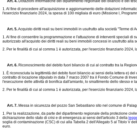
Art. 4.
Dotazioni informatiche del dipartimento regionale del bilancio e del tes
1. Al fine di procedere all'acquisizione e aggiornamento delle dotazioni informatich
l'esercizio finanziario 2024, la spesa di 100 migliaia di euro (Missione l, Program
Art. 5.
Acquisto diritti reali su beni immobili in usufrutto alla società "Terme di A
1. Al fine di consentire la programmazione e l'attuazione di interventi speciali di 
autorizzato all'acquisto dei diritti reali su beni immobili concessi in usufrutto alla 
2. Per le finalità di cui al comma 1 è autorizzata, per l'esercizio finanziario 2024, 
Art. 6.
Riconoscimento del debito fuori bilancio di cui al contratto tra la Regione 
1. È riconosciuta la legittimità del debito fuori bilancio ai sensi della lettera e)
contratto di locazione stipulato in data 7 marzo 2007 tra il Fondo Comune di In
l'esecuzione delle attività di bonifica dall'amianto, lo smaltimento dello stesso 
2. Per le finalità di cui al comma 1 è autorizzata, per l'esercizio finanziario 20
Art. 7.
Messa in sicurezza del pozzo San Sebastiano sito nel comune di Palag
1. Per la realizzazione, da parte del dipartimento regionale della protezione civi
dichiarazione dello stato di crisi e di emergenza ai sensi dell'articolo 3 della
legge
soglia di contaminazione (CSC) di cui alla Tabella 2 dell'Allegato 5 al Titolo V de
euro.