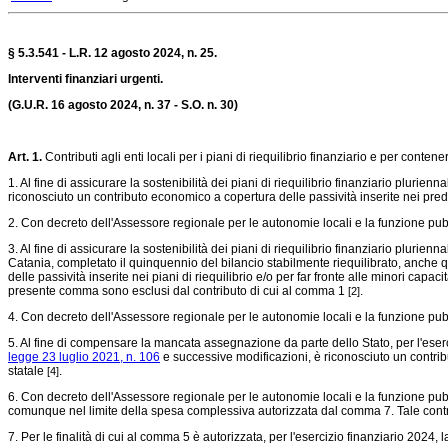
§ 5.3.541 - L.R. 12 agosto 2024, n. 25.
Interventi finanziari urgenti.
(G.U.R. 16 agosto 2024, n. 37 - S.O. n. 30)
Art. 1.
Contributi agli enti locali per i piani di riequilibrio finanziario e per con
1. Al fine di assicurare la sostenibilità dei piani di riequilibrio finanziario plurie
riconosciuto un contributo economico a copertura delle passività inserite nei predett
2. Con decreto dell'Assessore regionale per le autonomie locali e la funzione pub
3. Al fine di assicurare la sostenibilità dei piani di riequilibrio finanziario pluri
Catania, completato il quinquennio del bilancio stabilmente riequilibrato, anche 
delle passività inserite nei piani di riequilibrio e/o per far fronte alle minori capac
presente comma sono esclusi dal contributo di cui al comma 1
.
[2]
4. Con decreto dell'Assessore regionale per le autonomie locali e la funzione pub
5. Al fine di compensare la mancata assegnazione da parte dello Stato, per l'eserci
legge 23 luglio 2021, n. 106
e successive modificazioni, è riconosciuto un contribu
statale
.
[4]
6. Con decreto dell'Assessore regionale per le autonomie locali e la funzione pubbl
comunque nel limite della spesa complessiva autorizzata dal comma 7. Tale contri
7. Per le finalità di cui al comma 5 è autorizzata, per l'esercizio finanziario 2024, 