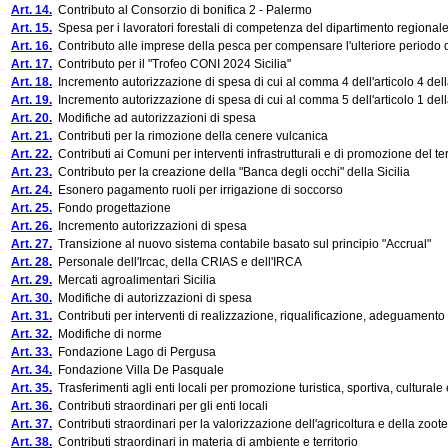
Art. 14.
Contributo al Consorzio di bonifica 2 - Palermo
Art. 15.
Spesa per i lavoratori forestali di competenza del dipartimento regionale d
Art. 16.
Contributo alle imprese della pesca per compensare l'ulteriore periodo d
Art. 17.
Contributo per il "Trofeo CONI 2024 Sicilia"
Art. 18.
Incremento autorizzazione di spesa di cui al comma 4 dell'articolo 4 dell
Art. 19.
Incremento autorizzazione di spesa di cui al comma 5 dell'articolo 1 del
Art. 20.
Modifiche ad autorizzazioni di spesa
Art. 21.
Contributi per la rimozione della cenere vulcanica
Art. 22.
Contributi ai Comuni per interventi infrastrutturali e di promozione del ter
Art. 23.
Contributo per la creazione della "Banca degli occhi" della Sicilia
Art. 24.
Esonero pagamento ruoli per irrigazione di soccorso
Art. 25.
Fondo progettazione
Art. 26.
Incremento autorizzazioni di spesa
Art. 27.
Transizione al nuovo sistema contabile basato sul principio "Accrual"
Art. 28.
Personale dell'Ircac, della CRIAS e dell'IRCA
Art. 29.
Mercati agroalimentari Sicilia
Art. 30.
Modifiche di autorizzazioni di spesa
Art. 31.
Contributi per interventi di realizzazione, riqualificazione, adeguamento 
Art. 32.
Modifiche di norme
Art. 33.
Fondazione Lago di Pergusa
Art. 34.
Fondazione Villa De Pasquale
Art. 35.
Trasferimenti agli enti locali per promozione turistica, sportiva, culturale 
Art. 36.
Contributi straordinari per gli enti locali
Art. 37.
Contributi straordinari per la valorizzazione dell'agricoltura e della zoot
Art. 38.
Contributi straordinari in materia di ambiente e territorio