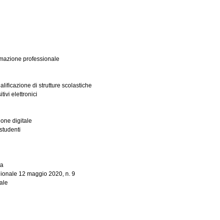
formazione professionale
ificazione di strutture scolastiche
ivi elettronici
one digitale
studenti
ta
egionale 12 maggio 2020, n. 9
ale