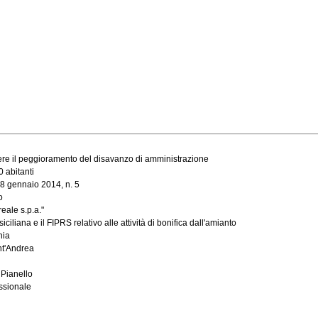
ntenere il peggioramento del disavanzo di amministrazione
 abitanti
28 gennaio 2014, n. 5
o
reale s.p.a."
ciliana e il FIPRS relativo alle attività di bonifica dall'amianto
nia
nt'Andrea
 Pianello
ssionale