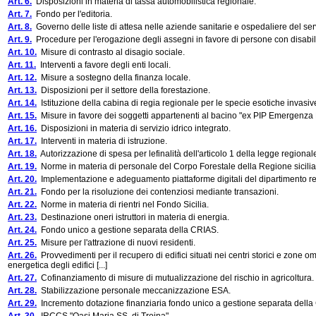
Art. 6.
Disposizioni in materia di tassa automobilistica regionale.
Art. 7.
Fondo per l'editoria.
Art. 8.
Governo delle liste di attesa nelle aziende sanitarie e ospedaliere del serv
Art. 9.
Procedure per l'erogazione degli assegni in favore di persone con disabil
Art. 10.
Misure di contrasto al disagio sociale.
Art. 11.
Interventi a favore degli enti locali.
Art. 12.
Misure a sostegno della finanza locale.
Art. 13.
Disposizioni per il settore della forestazione.
Art. 14.
Istituzione della cabina di regia regionale per le specie esotiche invasiv
Art. 15.
Misure in favore dei soggetti appartenenti al bacino "ex PIP Emergenza P
Art. 16.
Disposizioni in materia di servizio idrico integrato.
Art. 17.
Interventi in materia di istruzione.
Art. 18.
Autorizzazione di spesa per lefinalità dell'articolo 1 della legge regional
Art. 19.
Norme in materia di personale del Corpo Forestale della Regione sicili
Art. 20.
Implementazione e adeguamento piattaforme digitali del dipartimento re
Art. 21.
Fondo per la risoluzione dei contenziosi mediante transazioni.
Art. 22.
Norme in materia di rientri nel Fondo Sicilia.
Art. 23.
Destinazione oneri istruttori in materia di energia.
Art. 24.
Fondo unico a gestione separata della CRIAS.
Art. 25.
Misure per l'attrazione di nuovi residenti.
Art. 26.
Provvedimenti per il recupero di edifici situati nei centri storici e zone o
energetica degli edifici [...]
Art. 27.
Cofinanziamento di misure di mutualizzazione del rischio in agricoltura.
Art. 28.
Stabilizzazione personale meccanizzazione ESA.
Art. 29.
Incremento dotazione finanziaria fondo unico a gestione separata della C