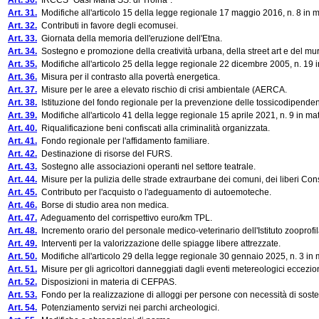
Art. 30.
IRCCS "Oasi Maria SS. di Troina".
Art. 31.
Modifiche all'articolo 15 della legge regionale 17 maggio 2016, n. 8 in ma
Art. 32.
Contributi in favore degli ecomusei.
Art. 33.
Giornata della memoria dell'eruzione dell'Etna.
Art. 34.
Sostegno e promozione della creatività urbana, della street art e del mu
Art. 35.
Modifiche all'articolo 25 della legge regionale 22 dicembre 2005, n. 19 in m
Art. 36.
Misura per il contrasto alla povertà energetica.
Art. 37.
Misure per le aree a elevato rischio di crisi ambientale (AERCA.
Art. 38.
Istituzione del fondo regionale per la prevenzione delle tossicodipende
Art. 39.
Modifiche all'articolo 41 della legge regionale 15 aprile 2021, n. 9 in mater
Art. 40.
Riqualificazione beni confiscati alla criminalità organizzata.
Art. 41.
Fondo regionale per l'affidamento familiare.
Art. 42.
Destinazione di risorse del FURS.
Art. 43.
Sostegno alle associazioni operanti nel settore teatrale.
Art. 44.
Misure per la pulizia delle strade extraurbane dei comuni, dei liberi Con
Art. 45.
Contributo per l'acquisto o l'adeguamento di autoemoteche.
Art. 46.
Borse di studio area non medica.
Art. 47.
Adeguamento del corrispettivo euro/km TPL.
Art. 48.
Incremento orario del personale medico-veterinario dell'Istituto zooprofila
Art. 49.
Interventi per la valorizzazione delle spiagge libere attrezzate.
Art. 50.
Modifiche all'articolo 29 della legge regionale 30 gennaio 2025, n. 3 in
Art. 51.
Misure per gli agricoltori danneggiati dagli eventi metereologici eccezion
Art. 52.
Disposizioni in materia di CEFPAS.
Art. 53.
Fondo per la realizzazione di alloggi per persone con necessità di sost
Art. 54.
Potenziamento servizi nei parchi archeologici.