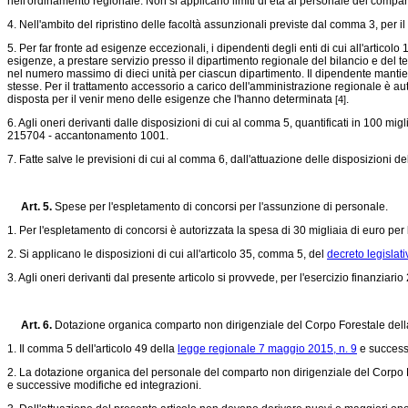
nell'ordinamento regionale. Non si applicano limiti di età al personale del compart
4. Nell'ambito del ripristino delle facoltà assunzionali previste dal comma 3, per i
5. Per far fronte ad esigenze eccezionali, i dipendenti degli enti di cui all'articolo 
esigenze, a prestare servizio presso il dipartimento regionale del bilancio e del tes
nel numero massimo di dieci unità per ciascun dipartimento. Il dipendente mantien
stesse. Per il trattamento accessorio a carico dell'amministrazione regionale è a
disposta per il venir meno delle esigenze che l'hanno determinata
.
[4]
6. Agli oneri derivanti dalle disposizioni di cui al comma 5, quantificati in 100 m
215704 - accantonamento 1001.
7. Fatte salve le previsioni di cui al comma 6, dall'attuazione delle disposizioni 
Art. 5.
Spese per l'espletamento di concorsi per l'assunzione di personale.
1. Per l'espletamento di concorsi è autorizzata la spesa di 30 migliaia di euro pe
2. Si applicano le disposizioni di cui all'articolo 35, comma 5, del
decreto legislat
3. Agli oneri derivanti dal presente articolo si provvede, per l'esercizio finanzi
Art. 6.
Dotazione organica comparto non dirigenziale del Corpo Forestale del
1. Il comma 5 dell'articolo 49 della
legge regionale 7 maggio 2015, n. 9
e success
2. La dotazione organica del personale del comparto non dirigenziale del Corpo F
e successive modifiche ed integrazioni.