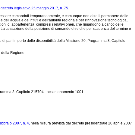
l
decreto legislativo 25 maggio 2017, n. 75.
 essere comandati temporaneamente, e comunque non oltre il permanere delle
 dell'acqua e dei rifiuti e dell'autorità regionale per l'innovazione tecnologica,
oni di appartenenza, compresi i relativi oneri, che rimangono a carico delle
21. La cessazione della posizione di comando oltre che per scadenza del termine è
one di pari importo delle disponibilità della Missione 20, Programma 3, Capitolo
o della Regione.
, Programma 3, Capitolo 215704 - accantonamento 1001.
ebbraio 2007, n. 4,
nella misura prevista dal decreto presidenziale 20 aprile 2007