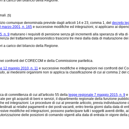
ri a carico del bilancio della Regione.
nali.
[5]
ervizio comunque denominata previste dagli articoli 14 e 23, comma 1, del
decreto le
30 marzo 2001, n. 165
e successive modifiche ed integrazioni, si applicano ai dipen
, n. 9
maturano i requisiti di pensione senza gli incrementi alla speranza di vita di c
rrenza del trattamento pensionistico trascorsi tre mesi dalla data di maturazione dei
ri a carico del bilancio della Regione.
ei confronti del CORECOM e della Commissione paritetica.
le 12 maggio 2010, n. 11
e successive modifiche e integrazioni nei confronti del Com
tuto, ai medesimi organismi non si applica la classificazione di cui al comma 2 del ci
ica di committenza di cui all'articolo 55 della
legge regionale 7 maggio 2015, n. 9
e 
 per gli acquisti di beni e servizi, il dipartimento regionale della funzione pubblica
e ed integrazioni. Le procedure di cui al presente articolo, previa individuazione del
o destinati ai relativi pagamenti e dei posti vacanti, entro trenta giorni dalla data di 
sive modifiche ed integrazioni, possono partecipare tutti i soggetti aventi diritto, a
'autorizzazione delle posizioni di comando vigenti alla data di entrata in vigore dell