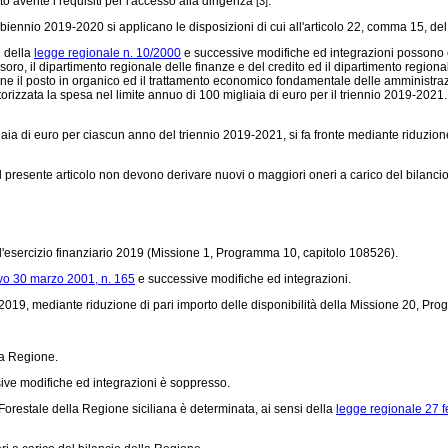
o avente i requisiti per l'accesso alla dirigenza
.
[3]
l biennio 2019-2020 si applicano le disposizioni di cui all'articolo 22, comma 15, de
1 della
legge regionale n. 10/2000
e successive modifiche ed integrazioni possono
oro, il dipartimento regionale delle finanze e del credito ed il dipartimento regionale
e il posto in organico ed il trattamento economico fondamentale delle amministrazi
utorizzata la spesa nel limite annuo di 100 migliaia di euro per il triennio 2019-20
igliaia di euro per ciascun anno del triennio 2019-2021, si fa fronte mediante riduzi
del presente articolo non devono derivare nuovi o maggiori oneri a carico del bilanci
r l'esercizio finanziario 2019 (Missione 1, Programma 10, capitolo 108526).
ivo 30 marzo 2001, n. 165
e successive modifiche ed integrazioni.
ario 2019, mediante riduzione di pari importo delle disponibilità della Missione 20
la Regione.
ive modifiche ed integrazioni è soppresso.
orestale della Regione siciliana è determinata, ai sensi della
legge regionale 27 f