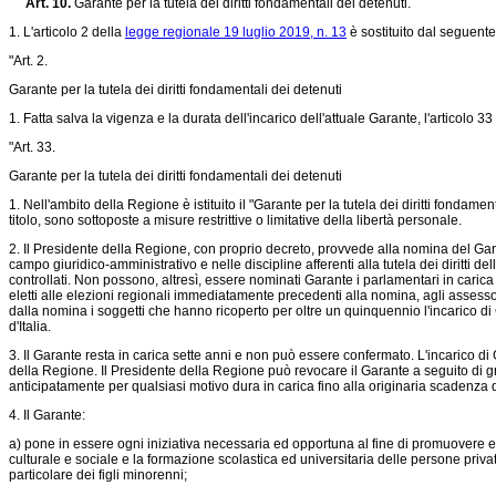
Art. 10.
Garante per la tutela dei diritti fondamentali dei detenuti.
1. L'articolo 2 della
legge regionale 19 luglio 2019, n. 13
è sostituito dal seguente
"Art. 2.
Garante per la tutela dei diritti fondamentali dei detenuti
1. Fatta salva la vigenza e la durata dell'incarico dell'attuale Garante, l'articolo 33
"Art. 33.
Garante per la tutela dei diritti fondamentali dei detenuti
1. Nell'ambito della Regione è istituito il "Garante per la tutela dei diritti fondame
titolo, sono sottoposte a misure restrittive o limitative della libertà personale.
2. Il Presidente della Regione, con proprio decreto, provvede alla nomina del G
campo giuridico-amministrativo e nelle discipline afferenti alla tutela dei diritti 
controllati. Non possono, altresì, essere nominati Garante i parlamentari in caric
eletti alle elezioni regionali immediatamente precedenti alla nomina, agli assessor
dalla nomina i soggetti che hanno ricoperto per oltre un quinquennio l'incarico di Ga
d'Italia.
3. Il Garante resta in carica sette anni e non può essere confermato. L'incarico di Ga
della Regione. Il Presidente della Regione può revocare il Garante a seguito di g
anticipatamente per qualsiasi motivo dura in carica fino alla originaria scadenza 
4. Il Garante:
a) pone in essere ogni iniziativa necessaria ed opportuna al fine di promuovere e 
culturale e sociale e la formazione scolastica ed universitaria delle persone priva
particolare dei figli minorenni;