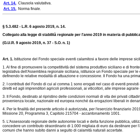
Art. 14.
Clausola valutativa.
Art. 15.
Norma finale.
§ 5.3.482 - L.R. 6 agosto 2019, n. 14.
Collegato alla legge di stabilità regionale per l'anno 2019 in materia di pubblic
(G.U.R. 9 agosto 2019, n. 37 - S.O. n. 1)
Art. 1.
Istituzione del Fondo speciale eventi calamitosi a favore delle imprese sici
1. Al fine di promuovere la competitività del sistema produttivo siciliano e di fro
legislativa dell'Assemblea regionale siciliana, istituisce un Fondo speciale per l
definendo le relative modalità di attuazione e concessione. Il Fondo ha una prima 
2. I contributi del Fondo di cui al comma 1 sono erogati nel caso di eventi previsti 
diretti ed agli imprenditori agricoli professionali, ai viticoltori, alle imprese agrarie
3. II Fondo, destinato al ripristino delle condizioni normali di vita dei privati citta
provenienza locale, nazionale ed europea nonché da erogazioni liberali in denaro
4. Per le finalità del presente articolo è autorizzata, per l'esercizio finanziario 20
Missione 20, Programma 3, Capitolo 215704 - accantonamento 1001.
5. L'Assessorato regionale delle autonomie locali e della funzione pubblica, utili
concedere un contributo straordinario di 1.000 migliaia di euro da destinare per l'
comuni che hanno subito danni a seguito di calamità naturali accertate.