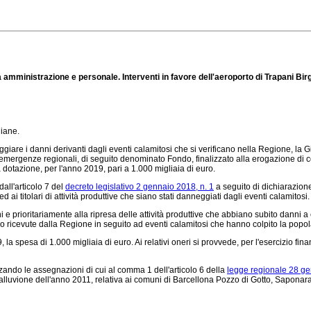
a amministrazione e personale. Interventi in favore dell'aeroporto di Trapani Birg
liane.
nteggiare i danni derivanti dagli eventi calamitosi che si verificano nella Regione, l
e emergenze regionali, di seguito denominato Fondo, finalizzato alla erogazione di co
dotazione, per l'anno 2019, pari a 1.000 migliaia di euro.
dall'articolo 7 del
decreto legislativo 2 gennaio 2018, n. 1
a seguito di dichiarazione 
 ed ai titolari di attività produttive che siano stati danneggiati dagli eventi calamitosi.
dini e prioritariamente alla ripresa delle attività produttive che abbiano subito danni 
 ricevute dalla Regione in seguito ad eventi calamitosi che hanno colpito la popo
19, la spesa di 1.000 migliaia di euro. Ai relativi oneri si provvede, per l'esercizio 
zzando le assegnazioni di cui al comma 1 dell'articolo 6 della
legge regionale 28 ge
alluvione dell'anno 2011, relativa ai comuni di Barcellona Pozzo di Gotto, Saponara, M