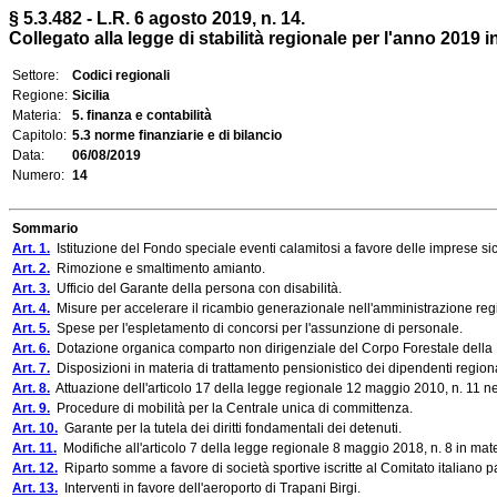
§ 5.3.482 - L.R. 6 agosto 2019, n. 14.
Collegato alla legge di stabilità regionale per l'anno 2019 i
Settore:
Codici regionali
Regione:
Sicilia
Materia:
5. finanza e contabilità
Capitolo:
5.3 norme finanziarie e di bilancio
Data:
06/08/2019
Numero:
14
Sommario
Art. 1.
Istituzione del Fondo speciale eventi calamitosi a favore delle imprese sic
Art. 2.
Rimozione e smaltimento amianto.
Art. 3.
Ufficio del Garante della persona con disabilità.
Art. 4.
Misure per accelerare il ricambio generazionale nell'amministrazione reg
Art. 5.
Spese per l'espletamento di concorsi per l'assunzione di personale.
Art. 6.
Dotazione organica comparto non dirigenziale del Corpo Forestale della
Art. 7.
Disposizioni in materia di trattamento pensionistico dei dipendenti regiona
Art. 8.
Attuazione dell'articolo 17 della legge regionale 12 maggio 2010, n. 11 
Art. 9.
Procedure di mobilità per la Centrale unica di committenza.
Art. 10.
Garante per la tutela dei diritti fondamentali dei detenuti.
Art. 11.
Modifiche all'articolo 7 della legge regionale 8 maggio 2018, n. 8 in materi
Art. 12.
Riparto somme a favore di società sportive iscritte al Comitato italiano p
Art. 13.
Interventi in favore dell'aeroporto di Trapani Birgi.