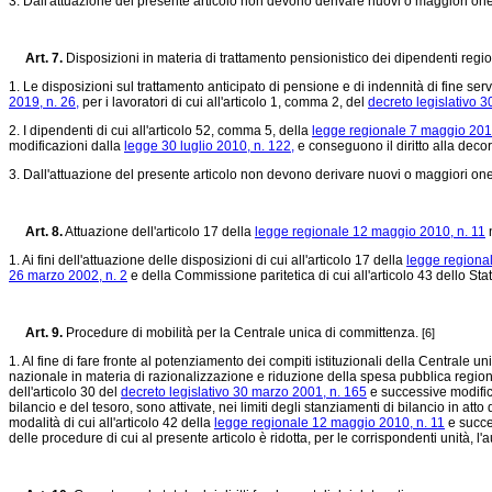
3. Dall'attuazione del presente articolo non devono derivare nuovi o maggiori one
Art. 7.
Disposizioni in materia di trattamento pensionistico dei dipendenti regio
1. Le disposizioni sul trattamento anticipato di pensione e di indennità di fine s
2019, n. 26,
per i lavoratori di cui all'articolo 1, comma 2, del
decreto legislativo 
2. I dipendenti di cui all'articolo 52, comma 5, della
legge regionale 7 maggio 2015
modificazioni dalla
legge 30 luglio 2010, n. 122,
e conseguono il diritto alla deco
3. Dall'attuazione del presente articolo non devono derivare nuovi o maggiori one
Art. 8.
Attuazione dell'articolo 17 della
legge regionale 12 maggio 2010, n. 11
n
1. Ai fini dell'attuazione delle disposizioni di cui all'articolo 17 della
legge regiona
26 marzo 2002, n. 2
e della Commissione paritetica di cui all'articolo 43 dello Sta
Art. 9.
Procedure di mobilità per la Centrale unica di committenza.
[6]
1. Al fine di fare fronte al potenziamento dei compiti istituzionali della Centrale un
nazionale in materia di razionalizzazione e riduzione della spesa pubblica regionale
dell'articolo 30 del
decreto legislativo 30 marzo 2001, n. 165
e successive modifich
bilancio e del tesoro, sono attivate, nei limiti degli stanziamenti di bilancio in att
modalità di cui all'articolo 42 della
legge regionale 12 maggio 2010, n. 11
e succes
delle procedure di cui al presente articolo è ridotta, per le corrispondenti unità, l