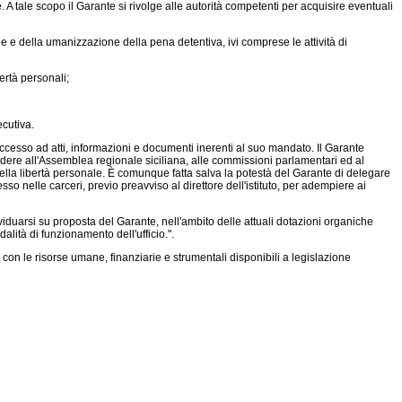
one. A tale scopo il Garante si rivolge alle autorità competenti per acquisire eventuali
ale e della umanizzazione della pena detentiva, ivi comprese le attività di
ertà personali;
ecutiva.
ccesso ad atti, informazioni e documenti inerenti al suo mandato. Il Garante
iedere all'Assemblea regionale siciliana, alle commissioni parlamentari ed al
 della libertà personale. È comunque fatta salva la potestà del Garante di delegare
esso nelle carceri, previo preavviso al direttore dell'istituto, per adempiere ai
viduarsi su proposta del Garante, nell'ambito delle attuali dotazioni organiche
dalità di funzionamento dell'ufficio.".
con le risorse umane, finanziarie e strumentali disponibili a legislazione