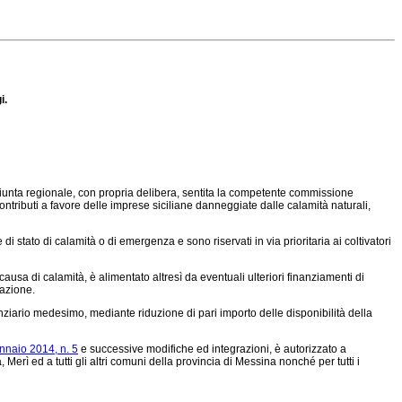
i.
a Giunta regionale, con propria delibera, sentita la competente commissione
ntributi a favore delle imprese siciliane danneggiate dalle calamità naturali,
di stato di calamità o di emergenza e sono riservati in via prioritaria ai coltivatori
a causa di calamità, è alimentato altresì da eventuali ulteriori finanziamenti di
lazione.
finanziario medesimo, mediante riduzione di pari importo delle disponibilità della
nnaio 2014, n. 5
e successive modifiche ed integrazioni, è autorizzato a
erì ed a tutti gli altri comuni della provincia di Messina nonché per tutti i