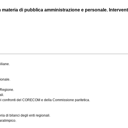
n materia di pubblica amministrazione e personale. Interventi i
iliane.
ionale.
 Regione.
li.
nei confronti del CORECOM e della Commissione paritetica.
a di bilanci degli enti regionali.
aralimpico.