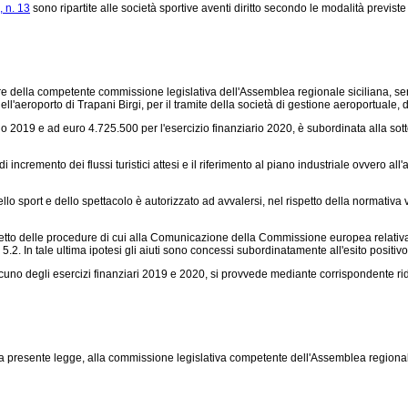
, n. 13
sono ripartite alle società sportive aventi diritto secondo le modalità previste 
re della competente commissione legislativa dell'Assemblea regionale siciliana, senti
dell'aeroporto di Trapani Birgi, per il tramite della società di gestione aeroportuale
io 2019 e ad euro 4.725.500 per l'esercizio finanziario 2020, è subordinata alla sot
incremento dei flussi turistici attesi e il riferimento al piano industriale ovvero all'a
 dello sport e dello spettacolo è autorizzato ad avvalersi, nel rispetto della normativ
ispetto delle procedure di cui alla Comunicazione della Commissione europea relativa 
5.2. In tale ultima ipotesi gli aiuti sono concessi subordinatamente all'esito positiv
ciascuno degli esercizi finanziari 2019 e 2020, si provvede mediante corrispondente r
la presente legge, alla commissione legislativa competente dell'Assemblea regionale s