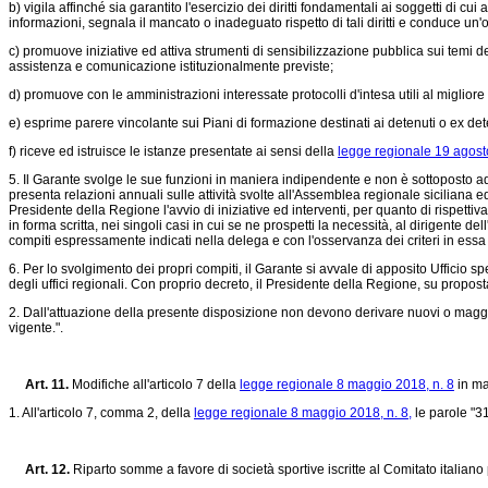
b) vigila affinché sia garantito l'esercizio dei diritti fondamentali ai soggetti di cu
informazioni, segnala il mancato o inadeguato rispetto di tali diritti e conduce u
c) promuove iniziative ed attiva strumenti di sensibilizzazione pubblica sui temi de
assistenza e comunicazione istituzionalmente previste;
d) promuove con le amministrazioni interessate protocolli d'intesa utili al migliore 
e) esprime parere vincolante sui Piani di formazione destinati ai detenuti o ex det
f) riceve ed istruisce le istanze presentate ai sensi della
legge regionale 19 agost
5. Il Garante svolge le sue funzioni in maniera indipendente e non è sottoposto ad
presenta relazioni annuali sulle attività svolte all'Assemblea regionale siciliana 
Presidente della Regione l'avvio di iniziative ed interventi, per quanto di rispett
in forma scritta, nei singoli casi in cui se ne prospetti la necessità, al dirigente d
compiti espressamente indicati nella delega e con l'osservanza dei criteri in essa
6. Per lo svolgimento dei propri compiti, il Garante si avvale di apposito Ufficio 
degli uffici regionali. Con proprio decreto, il Presidente della Regione, su proposta 
2. Dall'attuazione della presente disposizione non devono derivare nuovi o maggior
vigente.".
Art. 11.
Modifiche all'articolo 7 della
legge regionale 8 maggio 2018, n. 8
in mat
1. All'articolo 7, comma 2, della
legge regionale 8 maggio 2018, n. 8,
le parole "3
Art. 12.
Riparto somme a favore di società sportive iscritte al Comitato italiano