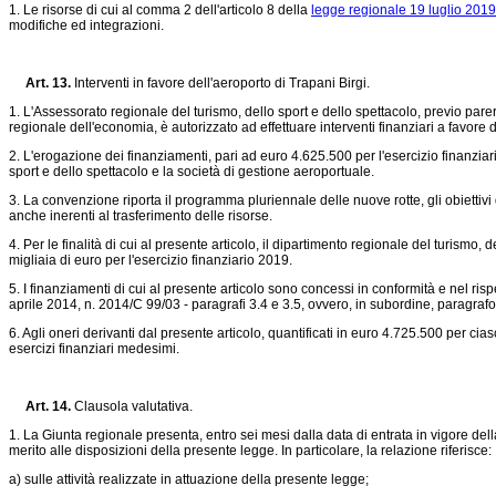
1. Le risorse di cui al comma 2 dell'articolo 8 della
legge regionale 19 luglio 2019
modifiche ed integrazioni.
Art. 13.
Interventi in favore dell'aeroporto di Trapani Birgi.
1. L'Assessorato regionale del turismo, dello sport e dello spettacolo, previo pare
regionale dell'economia, è autorizzato ad effettuare interventi finanziari a favore 
2. L'erogazione dei finanziamenti, pari ad euro 4.625.500 per l'esercizio finanziar
sport e dello spettacolo e la società di gestione aeroportuale.
3. La convenzione riporta il programma pluriennale delle nuove rotte, gli obiettivi di 
anche inerenti al trasferimento delle risorse.
4. Per le finalità di cui al presente articolo, il dipartimento regionale del turismo,
migliaia di euro per l'esercizio finanziario 2019.
5. I finanziamenti di cui al presente articolo sono concessi in conformità e nel r
aprile 2014, n. 2014/C 99/03 - paragrafi 3.4 e 3.5, ovvero, in subordine, paragrafo 
6. Agli oneri derivanti dal presente articolo, quantificati in euro 4.725.500 per 
esercizi finanziari medesimi.
Art. 14.
Clausola valutativa.
1. La Giunta regionale presenta, entro sei mesi dalla data di entrata in vigore del
merito alle disposizioni della presente legge. In particolare, la relazione riferisce:
a) sulle attività realizzate in attuazione della presente legge;