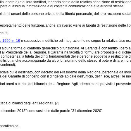
i alla lettera a) e ai loro familiari, tenendo conto della relativa condizione di restrizi
n'opera di assidua informazione e di costante comunicazione alle autorità stesse;
i diritti umani delle persone private della libertà personale, del loro recupero soci
espletamento delle funzioni, anche attraverso visite ai luoghi di restrizione delle lib
enuti;
o 1999, n. 16
e successive modifiche ed integrazioni e ne segue la relativa fase es
 alcuna forma di controllo gerarchico o funzionale. Al Garante è consentito libero a
ed al Presidente della Regione. Il Garante ha facoltà di formulare proposte e di rich
iva competenza, a tutela dei diritti fondamentali delle persone soggette a restrizione
ell'ufficio, anche accompagnato da altro funzionario dello stesso, il potere di fare ingr
 contenuti.
speciale cui è destinato, con decreto del Presidente della Regione, personale da indi
del Garante di concerto con il dirigente apicale dell'ufficio, definisce, altresì, le mo
i oneri a carico del bilancio della Regione. Agli adempimenti previsti si provvede 
eria di bilanci degli enti regionali.
[7]
1 dicembre 2018" sono sostituite dalle parole "31 dicembre 2020".
 paralimpico.