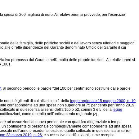
a spesa di 200 migliaia di euro. Ai relativi oneri si provvede, per l'esercizio
nale della famiglia, delle politiche sociali e del lavoro senza ulteriori e maggiori
icio alle dirette dipendenze del Garante denominato Ufficio del Garante il cui
iziativa promossa dal Garante nell'ambito delle proprie funzioni. Ai relativi oneri si
o 1001.
7,
al secondo periodo le parole "del 100 per cento" sono sostituite dalle parole
 nonché gli enti di cui all'articolo 1 della
legge regionale 15 maggio 2000, n. 10,
nte corrispondente ad una spesa non superiore al 75 per cento per l'anno 2019,
collocato in quiescenza ai sensi dell'articolo 52, commi 3 e 5, della
legge
odificazioni, come recepito nell'ordinamento regionale
.
[2]
ere ad assunzioni di nuovo personale con qualifica dirigenziale a tempo
 di un contingente di personale complessivamente corrispondente ad una spesa
 cessato nell'anno precedente, escluso quello collocato in quiescenza ai sensi
gge 28 marzo 2019, n. 26,
e successive modificazioni, come recepito