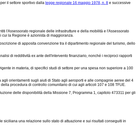
per il settore sportivo dalla
legge regionale 16 maggio 1978, n. 8
e successive
ti l'Assessorato regionale delle infrastrutture e della mobilità e l'Assessorato
, di cui la Regione è azionista di maggioranza.
toscrizione di apposita convenzione tra il dipartimento regionale del turismo, dello
nalisi di redditività ex ante dell'intervento finanziario, nonché i reciproci rapporti
a vigente in materia, di specifici studi di settore per una spesa non superiore a 100
agli orientamenti sugli aiuti di Stato agli aeroporti e alle compagnie aeree del 4
o della procedura di controllo comunitario di cui agli articoli 107 e 108 TFUE.
iduzione delle disponibilità della Missione 7, Programma 1, capitolo 473311 per gli
iciliana una relazione sullo stato di attuazione e sui risultati conseguiti in