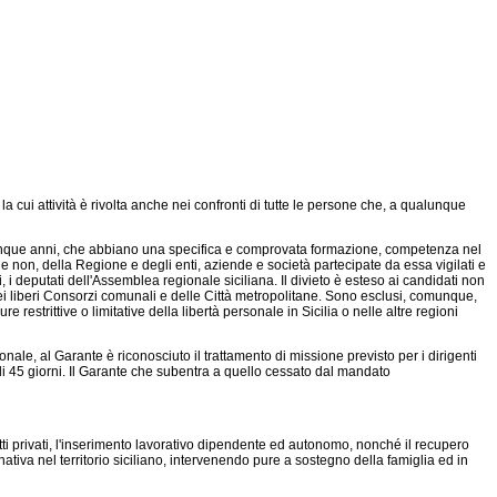
 la cui attività è rivolta anche nei confronti di tutte le persone che, a qualunque
 cinque anni, che abbiano una specifica e comprovata formazione, competenza nel
 e non, della Regione e degli enti, aziende e società partecipate da essa vigilati e
 deputati dell'Assemblea regionale siciliana. Il divieto è esteso ai candidati non
 dei liberi Consorzi comunali e delle Città metropolitane. Sono esclusi, comunque,
restrittive o limitative della libertà personale in Sicilia o nelle altre regioni
ionale, al Garante è riconosciuto il trattamento di missione previsto per i dirigenti
di 45 giorni. Il Garante che subentra a quello cessato dal mandato
tti privati, l'inserimento lavorativo dipendente ed autonomo, nonché il recupero
ativa nel territorio siciliano, intervenendo pure a sostegno della famiglia ed in