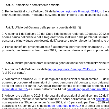
Art. 2.
Rimozione e smaltimento amianto.
1. Per le finalità di cui all'articolo 37 della
legge regionale 8 maggio 2018, n. 8
e s
finanziario medesimo, mediante riduzione di pari importo delle disponibilità de
Art. 3.
Ufficio del Garante della persona con disabilità.
[1]
1. Al comma 1 dell'articolo 10 del Capo II della legge regionale 10 agosto 2012, n. 
oneri a carico del bilancio della Regione" sono sostituite dalle parole "al Garante
personale è individuato con decreto dell'Assessore regionale per la famiglia, le pol
2. Per le finalità del presente articolo è autorizzata, per l'esercizio finanziario 20
provvede, per l'esercizio finanziario 2019, mediante riduzione di pari importo d
Art. 4.
Misure per accelerare il ricambio generazionale nell'amministrazione r
1. Al comma 4 dell'articolo 49 della
legge regionale 7 maggio 2015, n. 9,
come mod
"del 50 per cento".
2. A decorrere dall'anno 2019, in deroga alle disposizioni di cui al comma 10 dell'
possono procedere ad assunzioni di nuovo personale del comparto non dirigenzia
all'85 per cento per l'anno 2020 ed al 100 per cento a decorrere dall'anno 2021 di
regionale n. 9/2015
e ai sensi dell'articolo 14 del
decreto legge 28 gennaio 2019, 
3. A decorrere dall'anno 2019, in deroga alle disposizioni di cui al comma 10 dell'
indeterminato, mediante concorso pubblico ai sensi dell'articolo 28 del
decreto le
non superiore al 30 per cento per l'anno 2019, al 40 per cento per l'anno 2020 ed
dell'articolo 52, commi 3 e 5, della
legge regionale n. 9/2015
e ai sensi dell'artic