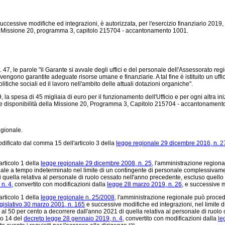
uccessive modifiche ed integrazioni, è autorizzata, per l'esercizio finanziario 2019, l
lla Missione 20, programma 3, capitolo 215704 - accantonamento 1001.
47, le parole "il Garante si avvale degli uffici e del personale dell'Assessorato regio
 vengono garantite adeguate risorse umane e finanziarie. A tal fine è istituito un uff
itiche sociali ed il lavoro nell'ambito delle attuali dotazioni organiche".
19, la spesa di 45 migliaia di euro per il funzionamento dell'Ufficio e per ogni altra in
elle disponibilità della Missione 20, Programma 3, Capitolo 215704 - accantonament
egionale.
ificato dal comma 15 dell'articolo 3 della
legge regionale 29 dicembre 2016, n. 2
articolo 1 della
legge regionale 29 dicembre 2008, n. 25,
l'amministrazione regionale
le a tempo indeterminato nel limite di un contingente di personale complessivame
 quella relativa al personale di ruolo cessato nell'anno precedente, escluso quello 
n. 4,
convertito con modificazioni dalla
legge 28 marzo 2019, n. 26,
e successive m
articolo 1 della
legge regionale n. 25/2008,
l'amministrazione regionale può proced
gislativo 30 marzo 2001, n. 165
e successive modifiche ed integrazioni, nel limite
 al 50 per cento a decorrere dall'anno 2021 di quella relativa al personale di ruolo
olo 14 del
decreto legge 28 gennaio 2019, n. 4,
convertito con modificazioni dalla
le