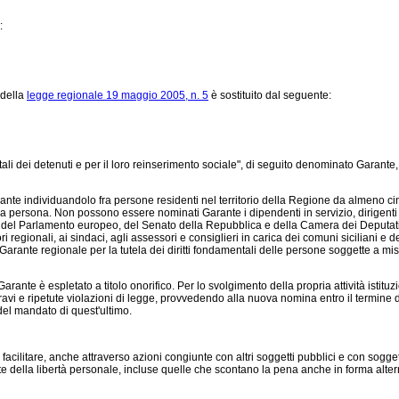
:
 della
legge regionale 19 maggio 2005, n. 5
è sostituito dal seguente:
ntali dei detenuti e per il loro reinserimento sociale", di seguito denominato Garante,
arante individuandolo fra persone residenti nel territorio della Regione da almeno
della persona. Non possono essere nominati Garante i dipendenti in servizio, dirigenti
a del Parlamento europeo, del Senato della Repubblica e della Camera dei Deputati, i
i regionali, ai sindaci, agli assessori e consiglieri in carica dei comuni siciliani e
rante regionale per la tutela dei diritti fondamentali delle persone soggette a misure 
rante è espletato a titolo onorifico. Per lo svolgimento della propria attività istituz
ravi e ripetute violazioni di legge, provvedendo alla nuova nomina entro il termine 
del mandato di quest'ultimo.
facilitare, anche attraverso azioni congiunte con altri soggetti pubblici e con sogge
te della libertà personale, incluse quelle che scontano la pena anche in forma altern