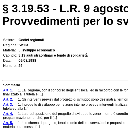
§ 3.19.53 - L.R. 9 agost
Provvedimenti per lo sv
Settore:
Codici regionali
Regione:
Sicilia
Materia:
3. sviluppo economico
Capitolo:
3.19 aiuti straordinari e fondo di solidarietà
Data:
09/08/1988
Numero:
26
Sommario
Art. 1.
1. La Regione, con il concorso degli enti locali ed in raccordo con le for
finalizzato alla tutela e [...]
Art. 2.
1. Gli interventi previsti dal progetto di sviluppo sono destinati ai territo
Art. 3.
1. Il progetto di sviluppo per le zone interne prevede interventi finalizzat
tutela ed alla [...]
Art. 4.
1. La predisposizione del progetto di sviluppo le zone interne è coordinat
programmazione nonché, per il [...]
Art. 5.
1. Lo schema di progetto, tenuto conto delle osservazioni e proposte di cu
materia e trasmesso [...]