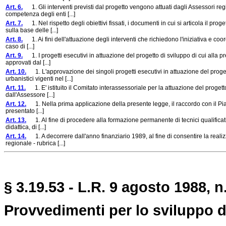
Art. 6.
1. Gli interventi previsti dal progetto vengono attuati dagli Assessori regi
competenza degli enti [...]
Art. 7.
1. Nel rispetto degli obiettivi fissati, i documenti in cui si articola il prog
sulla base delle [...]
Art. 8.
1. Ai fini dell'attuazione degli interventi che richiedono l'iniziativa e coor
caso di [...]
Art. 9.
1. I progetti esecutivi in attuazione del progetto di sviluppo di cui alla 
approvati dal [...]
Art. 10.
1. L'approvazione dei singoli progetti esecutivi in attuazione del proget
urbanistici vigenti nel [...]
Art. 11.
1. E' istituito il Comitato interassessoriale per la attuazione del proget
dall'Assessore [...]
Art. 12.
1. Nella prima applicazione della presente legge, il raccordo con il Piano
presentato [...]
Art. 13.
1. Al fine di procedere alla formazione permanente di tecnici qualificati i
didattica, di [...]
Art. 14.
1. A decorrere dall'anno finanziario 1989, al fine di consentire la realizza
regionale - rubrica [...]
§ 3.19.53 - L.R. 9 agosto 1988, n.
Provvedimenti per lo sviluppo d