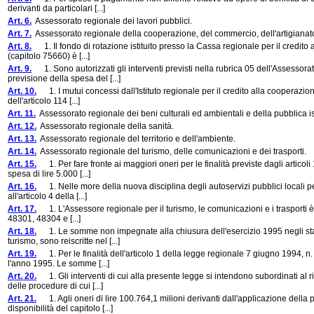
derivanti da particolari [...]
Art. 6.
Assessorato regionale dei lavori pubblici.
Art. 7.
Assessorato regionale della cooperazione, del commercio, dell'artigianat
Art. 8.
1. Il fondo di rotazione istituito presso la Cassa regionale per il credito 
(capitolo 75660) è [...]
Art. 9.
1. Sono autorizzati gli interventi previsti nella rubrica 05 dell'Assessora
previsione della spesa del [...]
Art. 10.
1. I mutui concessi dall'Istituto regionale per il credito alla cooperazione
dell'articolo 114 [...]
Art. 11.
Assessorato regionale dei beni culturali ed ambientali e della pubblica i
Art. 12.
Assessorato regionale della sanità.
Art. 13.
Assessorato regionale del territorio e dell'ambiente.
Art. 14.
Assessorato regionale del turismo, delle comunicazioni e dei trasporti.
Art. 15.
1. Per fare fronte ai maggiori oneri per le finalità previste dagli articol
spesa di lire 5.000 [...]
Art. 16.
1. Nelle more della nuova disciplina degli autoservizi pubblici locali per
all'articolo 4 della [...]
Art. 17.
1. L'Assessore regionale per il turismo, le comunicazioni e i trasporti è au
48301, 48304 e [...]
Art. 18.
1. Le somme non impegnate alla chiusura dell'esercizio 1995 negli stan
turismo, sono reiscritte nel [...]
Art. 19.
1. Per le finalità dell'articolo 1 della legge regionale 7 giugno 1994, n. 
l'anno 1995. Le somme [...]
Art. 20.
1. Gli interventi di cui alla presente legge si intendono subordinati al ri
delle procedure di cui [...]
Art. 21.
1. Agli oneri di lire 100.764,1 milioni derivanti dall'applicazione della p
disponibilità del capitolo [...]