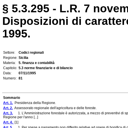
§ 5.3.295 - L.R. 7 novem
Disposizioni di caratter
1995.
Settore:
Codici regionali
Regione:
Sicilia
Materia:
5. finanza e contabilità
Capitolo:
5.3 norme finanziarie e di bilancio
Data:
07/11/1995
Numero:
81
Sommario
Art. 1.
Presidenza della Regione.
Art. 2.
Assessorato regionale dell'agricoltura e delle foreste.
Art. 3.
1. L'Amministrazione forestale è autorizzata, a mezzo di preventivi di spes
Regione per l'anno [...]
Art. 4.
[1]
Art. 5.
1. Per spese a pagamento non differito relative ad opere di bonifica di c