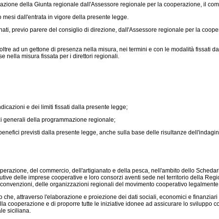
zione della Giunta regionale dall'Assessore regionale per la cooperazione, il comme
 mesi dall'entrata in vigore della presente legge.
i, previo parere del consiglio di direzione, dall'Assessore regionale per la cooperaz
tre ad un gettone di presenza nella misura, nei termini e con le modalità fissati da
e nella misura fissata per i direttori regionali.
icazioni e dei limiti fissati dalla presente legge;
rizzi generali della programmazione regionale;
nefici previsti dalla presente legge, anche sulla base delle risultanze dell'indagine 
perazione, del commercio, dell'artigianato e della pesca, nell'ambito dello Scheda
utive delle imprese cooperative e loro consorzi aventi sede nel territorio della Region
convenzioni, delle organizzazioni regionali del movimento cooperativo legalmente rico
e, attraverso l'elaborazione e proiezione dei dati sociali, economici e finanziari a
lla cooperazione e di proporre tutte le iniziative idonee ad assicurare lo sviluppo 
e siciliana.