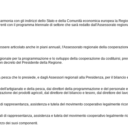
monia con gli indirizzi dello Stato e della Comunità economica europea la Regione
coerenti con il programma triennale di settore che sarà redatto dall'Assessorato regio
ere articolato anche in piani annuali, l'Assessorato regionale della cooperazione,
onale per la programmazione e lo sviluppo della cooperazione da costituirsi, pres
 con decreto del Presidente della Regione.
ca che lo presiede, e dagli Assessori regionali alla Presidenza, per il bilancio e le fi
ll'artigianato e della pesca, dai direttori della programmazione e del personale e 
zione dei prodotti agricoli, dal direttore del bilancio e tesoro, dal direttore dei lavori
 di rappresentanza, assistenza e tutela del movimento cooperativo legalmente ricon
ali di rappresentanza, assistenza e tutela del movimento cooperativo legalmente ri
rzo dei suoi componenti.