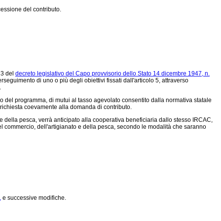
cessione del contributo.
13 del
decreto legislativo del Capo provvisorio dello Stato 14 dicembre 1947, n.
rseguimento di uno o più degli obiettivi fissati dall'articolo 5, attraverso
.
ssivo del programma, di mutui al tasso agevolato consentito dalla normativa statale
a richiesta coevamente alla domanda di contributo.
 e della pesca, verrà anticipato alla cooperativa beneficiaria dallo stesso IRCAC,
el commercio, dell'artigianato e della pesca, secondo le modalità che saranno
,
e successive modifiche.