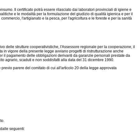
nsumo. Il certificato potrà essere rilasciato dai laboratori provinciali di igiene e
alitiche e le modalità per la formulazione del giudizio di qualità igienica e per il
ommercio, l'artigianato e la pesca, per l'agricoltura e le foreste e per la sanità
ivo delle strutture cooperativistiche, l'Assessore regionale per la cooperazione, il
ta in vigore della presente legge avviano progetti di ristrutturazione anche
per il pagamento delle obbligazioni derivanti da garanzie personali prestate da
edito agrario, scaduti e non soddisfatti alla data del 31 dicembre 1990.
previo parere del comitato di cui all'articolo 20 della legge approvata
to.
dalle seguenti: