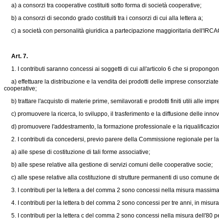
a) a consorzi tra cooperative costituiti sotto forma di società cooperative;
b) a consorzi di secondo grado costituiti tra i consorzi di cui alla lettera a;
c) a società con personalità giuridica a partecipazione maggioritaria dell'IRCAC 
Art. 7.
1. I contributi saranno concessi ai soggetti di cui all'articolo 6 che si propongono
a) effettuare la distribuzione e la vendita dei prodotti delle imprese consorziate 
cooperative;
b) trattare l'acquisto di materie prime, semilavorati e prodotti finiti utili alle im
c) promuovere la ricerca, lo sviluppo, il trasferimento e la diffusione delle inno
d) promuovere l'addestramento, la formazione professionale e la riqualificazion
2. I contributi da concedersi, previo parere della Commissione regionale per la coop
a) alle spese di costituzione di tali forme associative;
b) alle spese relative alla gestione di servizi comuni delle cooperative socie;
c) alle spese relative alla costituzione di strutture permanenti di uso comune delle
3. I contributi per la lettera a del comma 2 sono concessi nella misura massima
4. I contributi per la lettera b del comma 2 sono concessi per tre anni, in misura 
5. I contributi per la lettera c del comma 2 sono concessi nella misura dell'80 pe