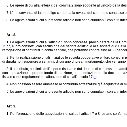
6. Le opere di cui alla lettera c del comma 2 sono soggette al vincolo della desti
7. L'inosservanza di tale obbligo comporta la revoca del contributo concesso e 
8. Le agevolazioni di cui al presente articolo non sono cumulabili con altri interve
Art. 8.
1. Le agevolazioni di cui all'articolo 5 sono concesse, previo parere della Commi
1577,
e loro consorzi, con esclusione del settore edilizio, e alle società di cui alla 
l'erogazione di contributi in conto capitale, che potranno coprire sino al 50 per c
2. Per la realizzazione di tali iniziative le società cooperative e i loro consorzi 
di durata non superiore a sei anni, di cui uno di preammortamento, che verranno 
3. Il contributo, nei limiti dell'importo risultante dal decreto di concessione ado
con imputazione al proprio fondo di rotazione, a presentazione della documentazi
fissate con il regolamento di attuazione di cui all'articolo 17
.
[1]
4. Non possono essere ammesse al contributo attrezzature già acquistate al 
5. Le agevolazioni di cui al presente articolo non sono cumulabili con altri interv
Art. 9.
1. Per l'erogazione delle agevolazioni di cui agli articoli 7 e 8 restano confermate