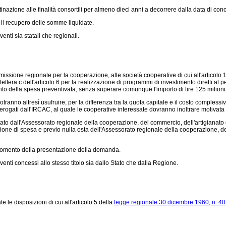
nazione alle finalità consortili per almeno dieci anni a decorrere dalla data di con
il recupero delle somme liquidate.
nti sia statali che regionali.
ssione regionale per la cooperazione, alle società cooperative di cui all'articolo 
lettera c dell'articolo 6 per la realizzazione di programmi di investimento diretti al pe
ento della spesa preventivata, senza superare comunque l'importo di lire 125 milioni
potranno altresì usufruire, per la differenza tra la quota capitale e il costo comple
erogati dall'IRCAC, al quale le cooperative interessate dovranno inoltrare motivat
ttato dall'Assessorato regionale della cooperazione, del commercio, dell'artigianato
one di spesa e previo nulla osta dell'Assessorato regionale della cooperazione, d
momento della presentazione della domanda.
enti concessi allo stesso titolo sia dallo Stato che dalla Regione.
 le disposizioni di cui all'articolo 5 della
legge regionale 30 dicembre 1960, n. 48