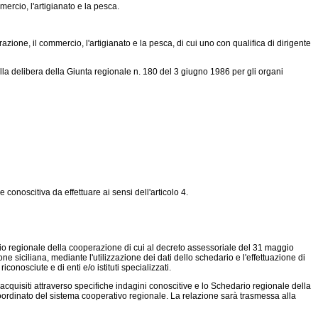
rcio, l'artigianato e la pesca.
ione, il commercio, l'artigianato e la pesca, di cui uno con qualifica di dirigente
lla delibera della Giunta regionale n. 180 del 3 giugno 1986 per gli organi
conoscitiva da effettuare ai sensi dell'articolo 4.
rio regionale della cooperazione di cui al decreto assessoriale del 31 maggio
e siciliana, mediante l'utilizzazione dei dati dello schedario e l'effettuazione di
nosciute e di enti e/o istituti specializzati.
cquisiti attraverso specifiche indagini conoscitive e lo Schedario regionale della
coordinato del sistema cooperativo regionale. La relazione sarà trasmessa alla