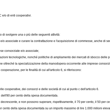
e/o di enti cooperativi.
 di svolgere una o più delle seguenti attività:
e/o associate e curare la contrattazione e l'acquisizione di commesse, anche di servi
prese consorziate e/o associate;
vazioni tecnologiche, nonché politiche di ampliamento dei mercati di sbocco delle pr
e oltreché la specializzazione della manodopera occorrente alle imprese consorzi
erazione, per le finalità di cui all'articolo 6, si riferiscono:
 cooperative, dei consorzi e delle società di cui al punto c dell'articolo 6.
 dell'80 per cento della spesa documentata.
decrescente, e non possono superare, rispettivamente, il 70 per cento, il 50 per cent
r cento della spesa documentata su un importo massimo di lire 1.000 milioni elevabil