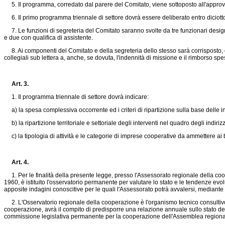
5. Il programma, corredato dal parere del Comitato, viene sottoposto all'approva
6. Il primo programma triennale di settore dovrà essere deliberato entro diciotto
7. Le funzioni di segreteria del Comitato saranno svolte da tre funzionari designat
e due con qualifica di assistente.
8. Ai componenti del Comitato e della segreteria dello stesso sarà corrisposto, ol
collegiali sub lettera a, anche, se dovuta, l'indennità di missione e il rimborso spes
Art. 3.
1. Il programma triennale di settore dovrà indicare:
a) la spesa complessiva occorrente ed i criteri di ripartizione sulla base delle ind
b) la ripartizione territoriale e settoriale degli interventi nel quadro degli indi
c) la tipologia di attività e le categorie di imprese cooperative da ammettere ai be
Art. 4.
1. Per le finalità della presente legge, presso l'Assessorato regionale della coo
1960, è istituito l'osservatorio permanente per valutare lo stato e le tendenze evol
apposite indagini conoscitive per le quali l'Assessorato potrà avvalersi, mediante 
2. L'Osservatorio regionale della cooperazione è l'organismo tecnico consultivo ch
cooperazione, avrà il compito di predisporre una relazione annuale sullo stato de
commissione legislativa permanente per la cooperazione dell'Assemblea regional