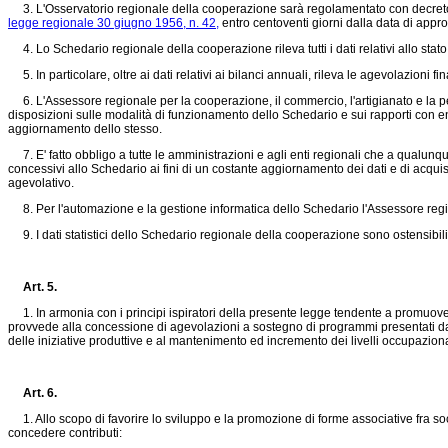
3. L'Osservatorio regionale della cooperazione sarà regolamentato con decreto d
legge regionale 30 giugno 1956, n. 42,
entro centoventi giorni dalla data di appr
4. Lo Schedario regionale della cooperazione rileva tutti i dati relativi allo stat
5. In particolare, oltre ai dati relativi ai bilanci annuali, rileva le agevolazioni fi
6. L'Assessore regionale per la cooperazione, il commercio, l'artigianato e la p
disposizioni sulle modalità di funzionamento dello Schedario e sui rapporti con en
aggiornamento dello stesso.
7. E' fatto obbligo a tutte le amministrazioni e agli enti regionali che a qualunq
concessivi allo Schedario ai fini di un costante aggiornamento dei dati e di acqu
agevolativo.
8. Per l'automazione e la gestione informatica dello Schedario l'Assessore region
9. I dati statistici dello Schedario regionale della cooperazione sono ostensibili
Art. 5.
1. In armonia con i principi ispiratori della presente legge tendente a promuovere
provvede alla concessione di agevolazioni a sostegno di programmi presentati da 
delle iniziative produttive e al mantenimento ed incremento dei livelli occupaziona
Art. 6.
1. Allo scopo di favorire lo sviluppo e la promozione di forme associative fra soc
concedere contributi: