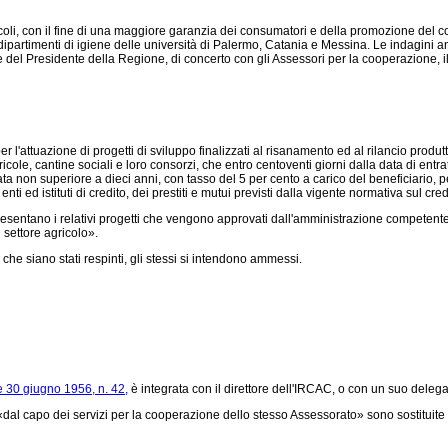
 agricoli, con il fine di una maggiore garanzia dei consumatori e della promozione del co
 e dipartimenti di igiene delle università di Palermo, Catania e Messina. Le indagini an
 del Presidente della Regione, di concerto con gli Assessori per la cooperazione, il c
 l'attuazione di progetti di sviluppo finalizzati al risanamento ed al rilancio produtt
cole, cantine sociali e loro consorzi, che entro centoventi giorni dalla data di entra
ta non superiore a dieci anni, con tasso del 5 per cento a carico del beneficiario, 
ti ed istituti di credito, dei prestiti e mutui previsti dalla vigente normativa sul cr
presentano i relativi progetti che vengono approvati dall'amministrazione competente 
 settore agricolo».
e siano stati respinti, gli stessi si intendono ammessi.
e 30 giugno 1956, n. 42,
è integrata con il direttore dell'IRCAC, o con un suo delega
«dal capo dei servizi per la cooperazione dello stesso Assessorato» sono sostituite 