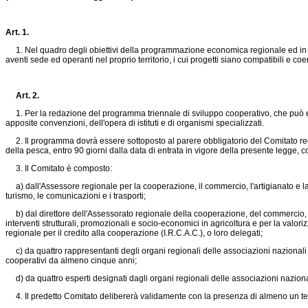
Art. 1.
1. Nel quadro degli obiettivi della programmazione economica regionale ed in ar
aventi sede ed operanti nel proprio territorio, i cui progetti siano compatibili e 
Art. 2.
1. Per la redazione del programma triennale di sviluppo cooperativo, che può ess
apposite convenzioni, dell'opera di istituti e di organismi specializzati.
2. Il programma dovrà essere sottoposto al parere obbligatorio del Comitato regi
della pesca, entro 90 giorni dalla data di entrata in vigore della presente legge,
3. Il Comitato è composto:
a) dall'Assessore regionale per la cooperazione, il commercio, l'artigianato e la pes
turismo, le comunicazioni e i trasporti;
b) dal direttore dell'Assessorato regionale della cooperazione, del commercio, de
interventi strutturali, promozionali e socio-economici in agricoltura e per la valorizza
regionale per il credito alla cooperazione (I.R.C.A.C.), o loro delegati;
c) da quattro rappresentanti degli organi regionali delle associazioni nazionali
cooperativi da almeno cinque anni;
d) da quattro esperti designati dagli organi regionali delle associazioni nazion
4. Il predetto Comitato delibererà validamente con la presenza di almeno un te