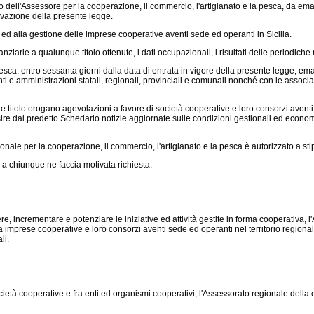
ell'Assessore per la cooperazione, il commercio, l'artigianato e la pesca, da ema
ovazione della presente legge.
o ed alla gestione delle imprese cooperative aventi sede ed operanti in Sicilia.
nanziarie a qualunque titolo ottenute, i dati occupazionali, i risultati delle periodiche
esca, entro sessanta giorni dalla data di entrata in vigore della presente legge, e
ti e amministrazioni statali, regionali, provinciali e comunali nonché con le associ
ue titolo erogano agevolazioni a favore di società cooperative e loro consorzi aventi
isire dal predetto Schedario notizie aggiornate sulle condizioni gestionali ed econ
ale per la cooperazione, il commercio, l'artigianato e la pesca è autorizzato a sti
 a chiunque ne faccia motivata richiesta.
, incrementare e potenziare le iniziative ed attività gestite in forma cooperativa, l
imprese cooperative e loro consorzi aventi sede ed operanti nel territorio region
li.
ietà cooperative e fra enti ed organismi cooperativi, l'Assessorato regionale della