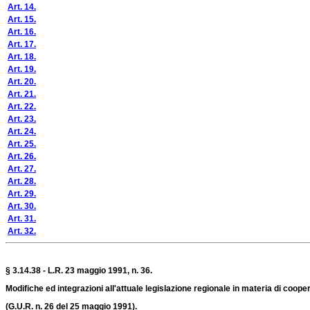
Art. 14.
Art. 15.
Art. 16.
Art. 17.
Art. 18.
Art. 19.
Art. 20.
Art. 21.
Art. 22.
Art. 23.
Art. 24.
Art. 25.
Art. 26.
Art. 27.
Art. 28.
Art. 29.
Art. 30.
Art. 31.
Art. 32.
§ 3.14.38 - L.R. 23 maggio 1991, n. 36.
Modifiche ed integrazioni all'attuale legislazione regionale in materia di coope
(G.U.R. n. 26 del 25 maggio 1991).