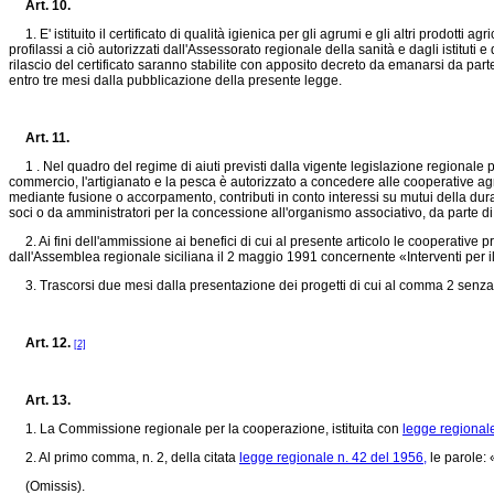
Art. 10.
1. E' istituito il certificato di qualità igienica per gli agrumi e gli altri prodotti
profilassi a ciò autorizzati dall'Assessorato regionale della sanità e dagli istituti
rilascio del certificato saranno stabilite con apposito decreto da emanarsi da parte
entro tre mesi dalla pubblicazione della presente legge.
Art. 11.
1 . Nel quadro del regime di aiuti previsti dalla vigente legislazione regionale per
commercio, l'artigianato e la pesca è autorizzato a concedere alle cooperative agri
mediante fusione o accorpamento, contributi in conto interessi su mutui della dura
soci o da amministratori per la concessione all'organismo associativo, da parte di en
2. Ai fini dell'ammissione ai benefici di cui al presente articolo le cooperative 
dall'Assemblea regionale siciliana il 2 maggio 1991 concernente «Interventi per il
3. Trascorsi due mesi dalla presentazione dei progetti di cui al comma 2 senza ch
Art. 12.
[2]
Art. 13.
1. La Commissione regionale per la cooperazione, istituita con
legge regional
2. Al primo comma, n. 2, della citata
legge regionale n. 42 del 1956,
le parole: 
(Omissis).