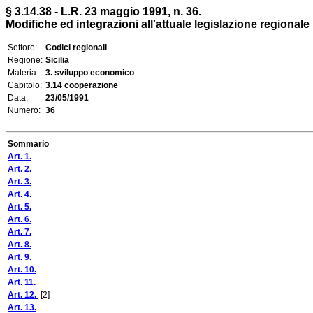
§ 3.14.38 - L.R. 23 maggio 1991, n. 36.
Modifiche ed integrazioni all'attuale legislazione regionale
Settore:
Codici regionali
Regione:
Sicilia
Materia:
3. sviluppo economico
Capitolo:
3.14 cooperazione
Data:
23/05/1991
Numero:
36
Sommario
Art. 1.
Art. 2.
Art. 3.
Art. 4.
Art. 5.
Art. 6.
Art. 7.
Art. 8.
Art. 9.
Art. 10.
Art. 11.
Art. 12.
[2]
Art. 13.