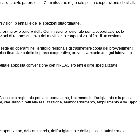
narsi, previo parere della Commissione regionale per la cooperazione di cui alla
 revisioni biennali e delle ispezioni straordinarie.
manerà, previo parere della Commissione regionale per la cooperazione, le
azioni di rappresentanza del movimento cooperativo, ai fini di un costante
 sede ed operanti nel territorio regionale di trasmettere copia dei provvedimenti
omico-finanziarie delle imprese cooperative, preventivamente ad ogni intervento
pulare apposita convenzione con l'IRCAC e/o enti e ditte specializzate.
'Assessore regionale per la cooperazione, il commercio, l'artigianato e la pesca
ale, che siano diretti alla realizzazione, ammodernamento, ampliamento e sviluppo
 cooperazione, del commercio, dell'artigianato e della pesca è autorizzato a