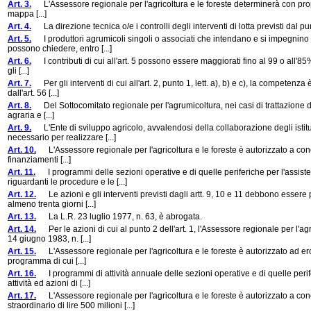
Art. 3.
L'Assessore regionale per l'agricoltura e le foreste determinerà con proprio d
mappa [...]
Art. 4.
La direzione tecnica o/e i controlli degli interventi di lotta previsti dal punt
Art. 5.
I produttori agrumicoli singoli o associati che intendano e si impegnino ad
possono chiedere, entro [...]
Art. 6.
I contributi di cui all'art. 5 possono essere maggiorati fino al 99 o all'85%, ris
gli [...]
Art. 7.
Per gli interventi di cui all'art. 2, punto 1, lett. a), b) e c), la competenza 
dall'art. 56 [...]
Art. 8.
Del Sottocomitato regionale per l'agrumicoltura, nei casi di trattazione degli a
agraria e [...]
Art. 9.
L'Ente di sviluppo agricolo, avvalendosi della collaborazione degli istitu
necessario per realizzare [...]
Art. 10.
L'Assessore regionale per l'agricoltura e le foreste è autorizzato a conce
finanziamenti [...]
Art. 11.
I programmi delle sezioni operative e di quelle periferiche per l'assist
riguardanti le procedure e le [...]
Art. 12.
Le azioni e gli interventi previsti dagli artt. 9, 10 e 11 debbono essere p
almeno trenta giorni [...]
Art. 13.
La L.R. 23 luglio 1977, n. 63, è abrogata.
Art. 14.
Per le azioni di cui al punto 2 dell'art. 1, l'Assessore regionale per l'ag
14 giugno 1983, n. [...]
Art. 15.
L'Assessore regionale per l'agricoltura e le foreste è autorizzato ad erog
programma di cui [...]
Art. 16.
I programmi di attività annuale delle sezioni operative e di quelle peri
attività ed azioni di [...]
Art. 17.
L'Assessore regionale per l'agricoltura e le foreste è autorizzato a con
straordinario di lire 500 milioni [...]