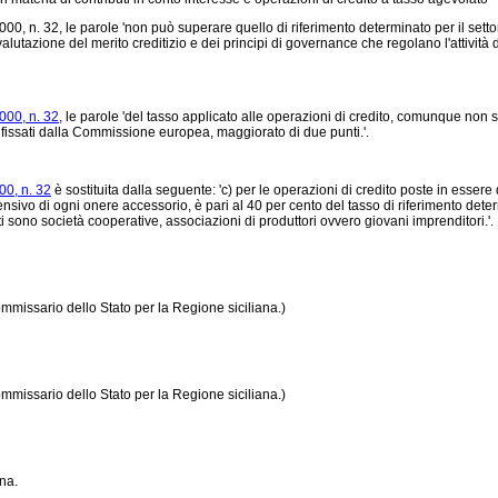
000, n. 32, le parole 'non può superare quello di riferimento determinato per il sett
a valutazione del merito creditizio e dei principi di governance che regolano l'attivi
00, n. 32,
le parole 'del tasso applicato alle operazioni di credito, comunque non sup
eri fissati dalla Commissione europea, maggiorato di due punti.'.
00, n. 32
è sostituita dalla seguente: 'c) per le operazioni di credito poste in essere da
rensivo di ogni onere accessorio, è pari al 40 per cento del tasso di riferimento deter
ti sono società cooperative, associazioni di produttori ovvero giovani imprenditori.'.
mmissario dello Stato per la Regione siciliana.)
mmissario dello Stato per la Regione siciliana.)
ana.