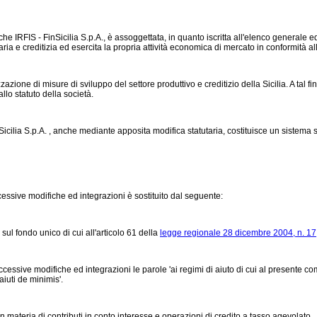
che IRFIS - FinSicilia S.p.A., è assoggettata, in quanto iscritta all'elenco generale e
aria e creditizia ed esercita la propria attività economica di mercato in conformità al
zzazione di misure di sviluppo del settore produttivo e creditizio della Sicilia. A tal 
lo statuto della società.
icilia S.p.A. , anche mediante apposita modifica statutaria, costituisce un sistema sep
essive modifiche ed integrazioni è sostituito dal seguente:
 sul fondo unico di cui all'articolo 61 della
legge regionale 28 dicembre 2004, n. 17
cessive modifiche ed integrazioni le parole 'ai regimi di aiuto di cui al presente comma
iuti de minimis'.
n materia di contributi in conto interesse e operazioni di credito a tasso agevolato