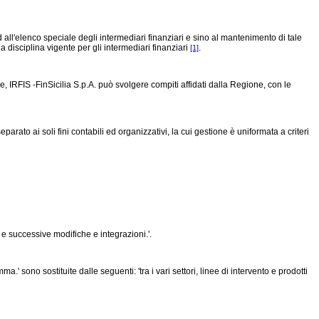
d all'elenco speciale degli intermediari finanziari e sino al mantenimento di tale
la disciplina vigente per gli intermediari finanziari
.
[1]
fine, IRFIS -FinSicilia S.p.A. può svolgere compiti affidati dalla Regione, con le
arato ai soli fini contabili ed organizzativi, la cui gestione è uniformata a criteri
e successive modifiche e integrazioni.'.
.' sono sostituite dalle seguenti: 'tra i vari settori, linee di intervento e prodotti