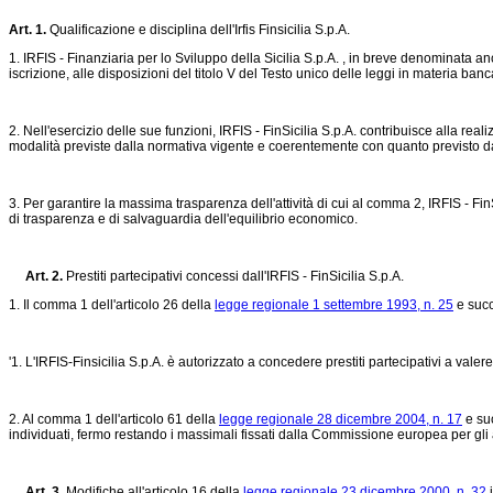
Art. 1.
Qualificazione e disciplina dell'Irfis Finsicilia S.p.A.
1. IRFIS - Finanziaria per lo Sviluppo della Sicilia S.p.A. , in breve denominata an
iscrizione, alle disposizioni del titolo V del Testo unico delle leggi in materia banc
2. Nell'esercizio delle sue funzioni, IRFIS - FinSicilia S.p.A. contribuisce alla reali
modalità previste dalla normativa vigente e coerentemente con quanto previsto dal
3. Per garantire la massima trasparenza dell'attività di cui al comma 2, IRFIS - FinS
di trasparenza e di salvaguardia dell'equilibrio economico.
Art. 2.
Prestiti partecipativi concessi dall'IRFIS - FinSicilia S.p.A.
1. Il comma 1 dell'articolo 26 della
legge regionale 1 settembre 1993, n. 25
e succ
'1. L'IRFIS-Finsicilia S.p.A. è autorizzato a concedere prestiti partecipativi a valere
2. Al comma 1 dell'articolo 61 della
legge regionale 28 dicembre 2004, n. 17
e suc
individuati, fermo restando i massimali fissati dalla Commissione europea per gli a
Art. 3.
Modifiche all'articolo 16 della
legge regionale 23 dicembre 2000, n. 32
i