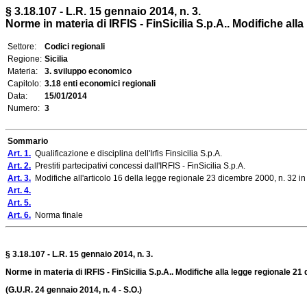
§ 3.18.107 - L.R. 15 gennaio 2014, n. 3.
Norme in materia di IRFIS - FinSicilia S.p.A.. Modifiche all
Settore:
Codici regionali
Regione:
Sicilia
Materia:
3. sviluppo economico
Capitolo:
3.18 enti economici regionali
Data:
15/01/2014
Numero:
3
Sommario
Art. 1.
Qualificazione e disciplina dell'Irfis Finsicilia S.p.A.
Art. 2.
Prestiti partecipativi concessi dall'IRFIS - FinSicilia S.p.A.
Art. 3.
Modifiche all'articolo 16 della legge regionale 23 dicembre 2000, n. 32 in 
Art. 4.
Art. 5.
Art. 6.
Norma finale
§ 3.18.107 - L.R. 15 gennaio 2014, n. 3.
Norme in materia di IRFIS - FinSicilia S.p.A.. Modifiche alla legge regionale 21
(G.U.R. 24 gennaio 2014, n. 4 - S.O.)