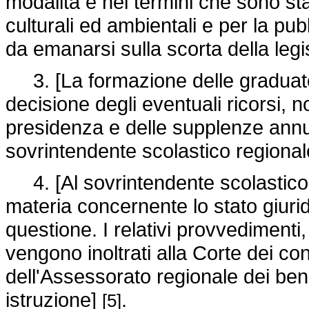
modalità e nei termini che sono stab
culturali ed ambientali e per la pu
da emanarsi sulla scorta della legi
3. [La formazione delle graduatori
decisione degli eventuali ricorsi, n
presidenza e delle supplenze annu
sovrintendente scolastico regiona
4. [Al sovrintendente scolastico r
materia concernente lo stato giuridic
questione. I relativi provvedimenti,
vengono inoltrati alla Corte dei con
dell'Assessorato regionale dei beni
istruzione]
.
[5]