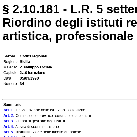
§ 2.10.181 - L.R. 5 sett
Riordino degli istituti r
artistica, professionale
Settore:
Codici regionali
Regione:
Sicilia
Materia:
2. sviluppo sociale
Capitolo:
2.10 istruzione
Data:
05/09/1990
Numero:
34
Sommario
Art. 1.
Individuazione delle istituzioni scolastiche.
Art. 2.
Compiti delle province regionali e dei comuni.
Art. 3.
Organi di gestione degli istituti.
Art. 4.
Attività di sperimentazione.
Art. 5.
Ristrutturazione delle tabelle organiche.