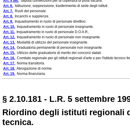
Art. 5 bis.
Stipula convenzioni per la copertura di posti vacanti.
Art. 6.
Istituzione, soppressione, trasferimento di sede degli istituti.
Art. 7.
Ruoli del personale.
Art. 8.
Incarichi e supplenze.
Art. 9.
Inquadramento in ruolo di personale direttivo.
Art. 10.
Inquadramento in ruolo di personale insegnante.
Art. 11.
Inquadramento in ruolo di personale D.O.A.R..
Art. 12.
Inquadramento in ruolo di personale non insegnante.
Art. 13.
Modalità di utilizzo del personale insegnante.
Art. 14.
Graduatoria permanente di personale non insegnante.
Art. 15.
Utilizzo delle graduatorie di merito dei concorsi statali.
Art. 16.
Comitato regionale per gli istituti regionali d'arte e per l'Istituto tecnico 
Art. 17.
Norma transitoria.
Art. 18.
Abrogazione di norme.
Art. 19.
Norma finanziaria.
§ 2.10.181 - L.R. 5 settembre 199
Riordino degli istituti regionali 
tecnica.