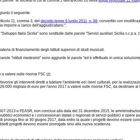
 parole "le società di cui al comma 1 dell'articolo 20 della
legge regionale 12 magg
iunto il seguente:
articolo 11, comma 3, del
decreto-legge 6 luglio 2011, n. 98,
convertito con modificaz
 imporre a carico dell'aggiudicatario.".
"Sviluppo Italia Sicilia" sono sostituite dalle parole "Servizi ausiliari Sicilia s.c.p.a. 
ateria di finanziamento degli Istituti superiori di studi musicali.
arole "istituti medesimi" sono aggiunte le parole "ed è effettuato in unica soluzione
io a valere sulle risorse FSC
[2]
orire gli interventi diretti a tutelare l'ambiente ed i beni culturali, per la realizzazi
 26.000 migliaia di euro per l'anno 2017 a valere sulle risorse FSC, da destinare al D
 2007-2013 e FEASR, non conclusi alla data del 31 dicembre 2015, le amministrazion
ubblici economici e i concessionari statali o regionali di servizi pubblici e opere pubb
 proroga fino al 30 giugno 2017, data entro la quale i progetti devono essere conclu
ddetti progetti devono essere prorogate sino alla nuova scadenza.