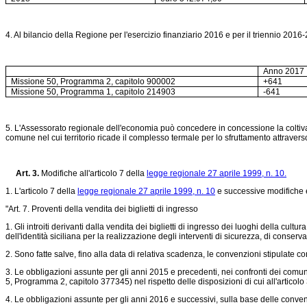
4. Al bilancio della Regione per l'esercizio finanziario 2016 e per il triennio 2016-
Anno 2017
Missione 50, Programma 2, capitolo 900002
+641
Missione 50, Programma 1, capitolo 214903
-641
5. L'Assessorato regionale dell'economia può concedere in concessione la coltivazi
comune nel cui territorio ricade il complesso termale per lo sfruttamento attrave
Art. 3.
Modifiche all'articolo 7 della
legge regionale 27 aprile 1999, n. 10.
1. L'articolo 7 della
legge regionale 27 aprile 1999, n. 10
e successive modifiche e
"Art. 7. Proventi della vendita dei biglietti di ingresso
1. Gli introiti derivanti dalla vendita dei biglietti di ingresso dei luoghi della cul
dell'identità siciliana per la realizzazione degli interventi di sicurezza, di conser
2. Sono fatte salve, fino alla data di relativa scadenza, le convenzioni stipulate co
3. Le obbligazioni assunte per gli anni 2015 e precedenti, nei confronti dei comu
5, Programma 2, capitolo 377345) nel rispetto delle disposizioni di cui all'articol
4. Le obbligazioni assunte per gli anni 2016 e successivi, sulla base delle convenz