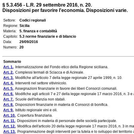
§ 5.3.456 - L.R. 29 settembre 2016, n. 20.
Disposizioni per favorire l'economia. Disposizioni varie.
Settore:
Codici regionali
Regione:
Sicilia
Materia:
5. finanza e contabilità
Capitolo:
5.3 norme finanziarie e di bilancio
Data:
29/09/2016
Numero:
20
Sommario
Art. 1.
Internalizzazione del Fondo etico della Regione siciliana.
Art. 2.
Complessi termali di Sciacca e di Acireale.
Art. 3.
Modifiche all'articolo 7 della legge regionale 27 aprile 1999, n. 10.
Art. 4.
Interventi nel settore vitivinicolo.
Art. 5.
Assegnazioni finanziarie in favore dei liberi Consorzi comunali.
Art. 6.
Modifiche agli articoli 7 e 27 della legge regionale 17 marzo 2016, n. 3 e a
Art. 7.
Scuole dell'infanzia non statali.
Art. 8.
Disposizioni finanziarie in materia di Consorzi di bonifica.
Art. 9.
Istituto regionale vini e oli.
Art. 10.
Copertura finanziaria.
Art. 11.
Disposizioni in materia di personale delle società partecipate.
Art. 12.
Modifica dell'articolo 20 della legge regionale 17 marzo 2016, n. 3 in mater
Art. 13.
Programmazione degli interventi per la tutela e lo sviluppo del territorio 