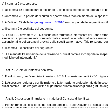
c) il comma 5 è soppresso;
d) al comma 15 dopo le parole "secondo l'ultimo censimento" sono aggiunte le par
e) al comma 20 le parole da "I criteri di riparto" fino a "contenimento della spesa
2. All'articolo 27 della
legge regionale n. 3/2016
sono apportate le seguenti modif
a) il comma 2 è sostituito dal seguente:
"2. Entro il 30 novembre 2016 ciascun ente territoriale interessato dal Fondo strao
esecutivo, approva una relazione articolata in merito alle potenzialità di assunzi
assunzionali e dei parametri previsti dalla specifica normativa. Tale relazione, con
b) il comma 3 è sostituito dal seguente:
"3. La mancata trasmissione della relazione di cui al comma 2 comporta la sospensi
modifiche ed integrazioni.".
Art. 7.
Scuole dell'infanzia non statali.
1. È autorizzato, per l'esercizio finanziario 2016, lo stanziamento di 2.400 miglia
2. L'Assessore regionale per l'istruzione e la formazione professionale definisce,
cui al comma 1, da erogare al fine di garantire priorità all'accoglienza gratuita d
Art. 8.
Disposizioni finanziarie in materia di Consorzi di bonifica.
1. Per far fronte alla crisi idrica del settore agricolo, l'autorizzazione di spesa di 