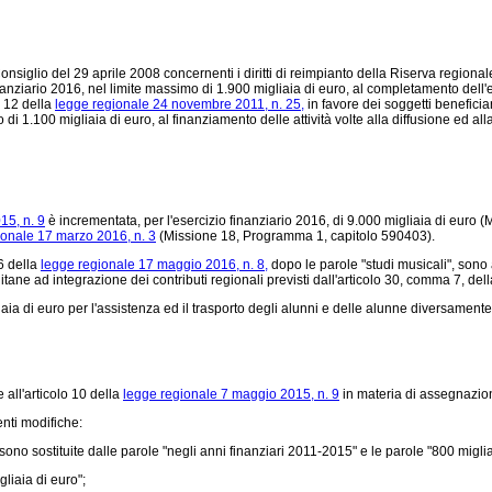
nsiglio del 29 aprile 2008 concernenti i diritti di reimpianto della Riserva regionale 
inanziario 2016, nel limite massimo di 1.900 migliaia di euro, al completamento dell'
o 12 della
legge regionale 24 novembre 2011, n. 25,
in favore dei soggetti beneficiar
1.100 migliaia di euro, al finanziamento delle attività volte alla diffusione ed a
15, n. 9
è incrementata, per l'esercizio finanziario 2016, di 9.000 migliaia di euro
ionale 17 marzo 2016, n. 3
(Missione 18, Programma 1, capitolo 590403).
16 della
legge regionale 17 maggio 2016, n. 8,
dopo le parole "studi musicali", sono 
tane ad integrazione dei contributi regionali previsti dall'articolo 30, comma 7, del
iaia di euro per l'assistenza ed il trasporto degli alunni e delle alunne diversamente 
 all'articolo 10 della
legge regionale 7 maggio 2015, n. 9
in materia di assegnazioni
nti modifiche:
no sostituite dalle parole "negli anni finanziari 2011-2015" e le parole "800 migliai
liaia di euro";