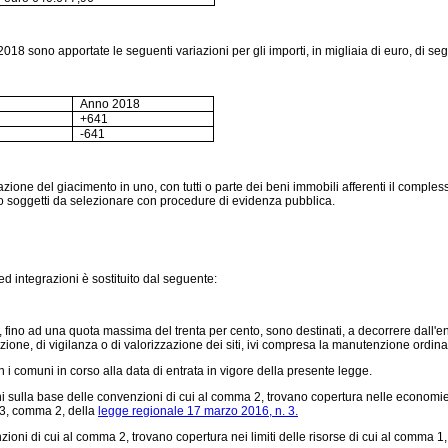
2018 sono apportate le seguenti variazioni per gli importi, in migliaia di euro, di segu
Anno 2018
+641
-641
one del giacimento in uno, con tutti o parte dei beni immobili afferenti il compless
rso soggetti da selezionare con procedure di evidenza pubblica.
d integrazioni è sostituito dal seguente:
tura, fino ad una quota massima del trenta per cento, sono destinati, a decorrere dall'
vazione, di vigilanza o di valorizzazione dei siti, ivi compresa la manutenzione ordina
n i comuni in corso alla data di entrata in vigore della presente legge.
ni sulla base delle convenzioni di cui al comma 2, trovano copertura nelle economie 
o 3, comma 2, della
legge regionale 17 marzo 2016, n. 3.
ioni di cui al comma 2, trovano copertura nei limiti delle risorse di cui al comma 1,