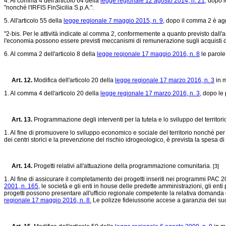
4. Al comma 4 dell'articolo 64 della
legge regionale 12 agosto 2014, n. 21,
dopo le
"nonché l'IRFIS FinSicilia S.p.A.".
5. All'articolo 55 della
legge regionale 7 maggio 2015, n. 9,
dopo il comma 2 è agg
"2-bis. Per le attività indicate al comma 2, conformemente a quanto previsto dall'
l'economia possono essere previsti meccanismi di remunerazione sugli acquisti da
6. Al comma 2 dell'articolo 8 della
legge regionale 17 maggio 2016, n. 8
le parole 
Art. 12.
Modifica dell'articolo 20 della
legge regionale 17 marzo 2016, n. 3
in m
1. Al comma 4 dell'articolo 20 della
legge regionale 17 marzo 2016, n. 3,
dopo le p
Art. 13.
Programmazione degli interventi per la tutela e lo sviluppo del territor
1. Al fine di promuovere lo sviluppo economico e sociale del territorio nonché per fav
dei centri storici e la prevenzione del rischio idrogeologico, è prevista la spesa di
Art. 14.
Progetti relativi all'attuazione della programmazione comunitaria.
[3]
1. Al fine di assicurare il completamento dei progetti inseriti nei programmi PAC
2001, n. 165,
le società e gli enti in house delle predette amministrazioni, gli enti p
progetti possono presentare all'ufficio regionale competente la relativa domanda di
regionale 17 maggio 2016, n. 8.
Le polizze fideiussorie accese a garanzia dei su