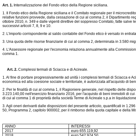
Art. 1.
Internalizzazione del Fondo etico della Regione siciliana.
1. Il Fondo etico della Regione siciliana e il Comitato regionale per il microcredito
relative funzioni provvede, dalla cessazione di cui al comma 2, il Dipartimento re
ottobre 2010, n. 349 e dalle vigenti direttive del soppresso Comitato, fatte salve 
successivi articoli 7, 8, 9 e 10.
2. L'importo corrispondente al saldo contabile del Fondo etico è versato in entra
3. Una quota delle risorse finanziarie di cui al comma 2, determinata in 3.580 migli
4. L'Assessore regionale per l'economia relaziona annualmente alla Commissione Bil
comma 1.
Art. 2.
Complessi termali di Sciacca e di Acireale.
1. Al fine di portare progressivamente ad unità i complessi termali di Sciacca e Ac
economica ed alla coesione sociale e territoriale, è autorizzata all'acquisto di beni
2. Per le finalità di cui al comma 1, il Ragioniere generale, nel rispetto delle dispos
3.223.140,00 nell'esercizio finanziario 2016, per l'acquisto di beni immobili di cu
di cui al comma 1 di proprietà della società Terme di Acireale s.p.a in liquidazion
3. Agli oneri derivanti dalle disposizioni del presente articolo, quantificati in 1.2
50, Programma 2, capitolo 900002, per il rimborso della quota capitale e della Mis
ANNO
INTERESSI
2017
euro 655.119,92
2018
euro 542.974,50