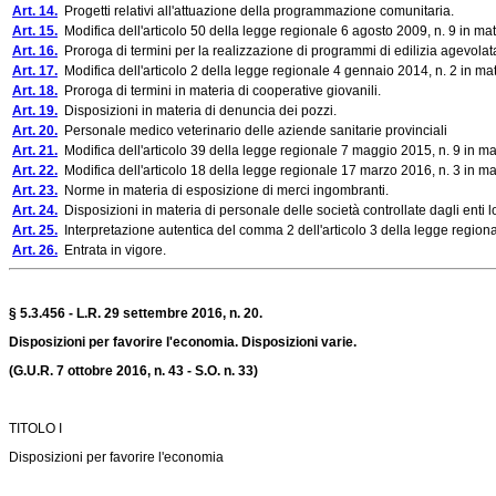
Art. 14.
Progetti relativi all'attuazione della programmazione comunitaria.
Art. 15.
Modifica dell'articolo 50 della legge regionale 6 agosto 2009, n. 9 in ma
Art. 16.
Proroga di termini per la realizzazione di programmi di edilizia agevola
Art. 17.
Modifica dell'articolo 2 della legge regionale 4 gennaio 2014, n. 2 in mat
Art. 18.
Proroga di termini in materia di cooperative giovanili.
Art. 19.
Disposizioni in materia di denuncia dei pozzi.
Art. 20.
Personale medico veterinario delle aziende sanitarie provinciali
Art. 21.
Modifica dell'articolo 39 della legge regionale 7 maggio 2015, n. 9 in mate
Art. 22.
Modifica dell'articolo 18 della legge regionale 17 marzo 2016, n. 3 in mate
Art. 23.
Norme in materia di esposizione di merci ingombranti.
Art. 24.
Disposizioni in materia di personale delle società controllate dagli enti lo
Art. 25.
Interpretazione autentica del comma 2 dell'articolo 3 della legge region
Art. 26.
Entrata in vigore.
§ 5.3.456 - L.R. 29 settembre 2016, n. 20.
Disposizioni per favorire l'economia. Disposizioni varie.
(G.U.R. 7 ottobre 2016, n. 43 - S.O. n. 33)
TITOLO I
Disposizioni per favorire l'economia