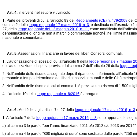
Art. 4.
Interventi nel settore vitivinicolo.
1. Parte dei proventi di cui all'articolo 93 del
Regolamento (CE) n. 479/2008
del Co
comma 2, della
legge regionale 17 marzo 2016, n. 3,
è destinata nell'esercizio f
27, della
legge regionale del 12 maggio 2010, n. 11,
come modificato dall'articol
denominazione di origine non a marchio commerciale nonché, nel limite massimo di 
nazionale e comunitaria.
Art. 5.
Assegnazioni finanziarie in favore dei liberi Consorzi comunali.
1. L'autorizzazione di spesa di cui all'articolo 9 della
legge regionale 7 maggio 20
dell'autorizzazione di spesa prevista dal comma 2 dell'articolo 26 della
legge reg
2. Nell'ambito delle risorse assegnate dopo il riparto, con riferimento all'articolo 
personale a tempo determinato dei liberi consorzi comunali e delle Città metropoli
3. Nell'ambito delle risorse di cui al comma 1, è prevista una riserva di 1.500 migl
4. L'articolo 10 della
legge regionale n. 8/2016
è abrogato.
Art. 6.
Modifiche agli articoli 7 e 27 della
legge regionale 17 marzo 2016, n. 3
e
1. All'articolo 7 della
legge regionale 17 marzo 2016, n. 3
sono apportate le segue
a) al comma 3 le parole "per l'anno finanziario 2011 e/o 2012 e/o 2013 e/o 2014" so
b) al comma 4 le parole "800 migliaia di euro" sono sostituite dalle parole "250 mig