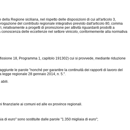
della Regione siciliana, nel rispetto delle disposizioni di cui all'articolo 3,
erogazione del contributo regionale integrativo previsto dall'articolo 80, comma
i, relativamente a progetti di promozione per attività riguardanti prodotti a
lla conoscenza delle eccellenze nel settore vinicolo, conformemente alla normativa
 (Missione 18, Programma 1, capitolo 191302) cui si provvede, mediante riduzione
aggiunte le parole "nonché per garantire la continuità dei rapporti di lavoro del
la legge regionale 28 gennaio 2014, n. 5.".
abili.
 finanziarie ai comuni ed alle ex province regionali.
a di euro" sono sostituite dalle parole "1.350 migliaia di euro";