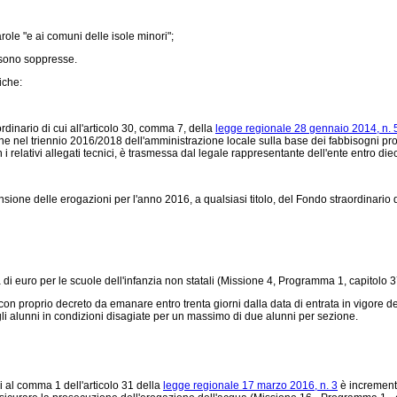
ole "e ai comuni delle isole minori";
" sono soppresse.
iche:
rdinario di cui all'articolo 30, comma 7, della
legge regionale 28 gennaio 2014, n. 
one nel triennio 2016/2018 dell'amministrazione locale sulla base dei fabbisogni pro
 i relativi allegati tecnici, è trasmessa dal legale rappresentante dell'ente entro die
one delle erogazioni per l'anno 2016, a qualsiasi titolo, del Fondo straordinario di
ia di euro per le scuole dell'infanzia non statali (Missione 4, Programma 1, capitolo 
 con proprio decreto da emanare entro trenta giorni dalla data di entrata in vigore d
egli alunni in condizioni disagiate per un massimo di due alunni per sezione.
cui al comma 1 dell'articolo 31 della
legge regionale 17 marzo 2016, n. 3
è incrementat