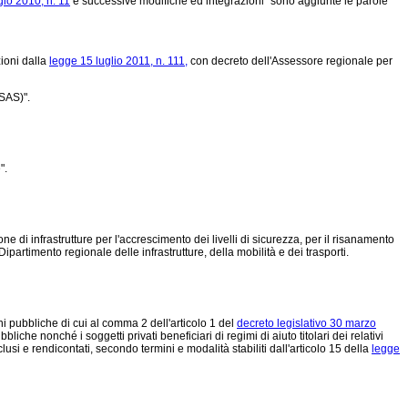
io 2010, n. 11
e successive modifiche ed integrazioni" sono aggiunte le parole
ioni dalla
legge 15 luglio 2011, n. 111,
con decreto dell'Assessore regionale per
(SAS)".
".
one di infrastrutture per l'accrescimento dei livelli di sicurezza, per il risanamento
ipartimento regionale delle infrastrutture, della mobilità e dei trasporti.
i pubbliche di cui al comma 2 dell'articolo 1 del
decreto legislativo 30 marzo
liche nonché i soggetti privati beneficiari di regimi di aiuto titolari dei relativi
si e rendicontati, secondo termini e modalità stabiliti dall'articolo 15 della
legge