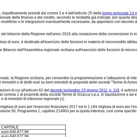
, rispettivamente previsti dai commi 3 e 4 dell'articolo 25 della
legge regionale 14 
gionale delle finanze e del credito, secondo le modalità già indicate, per quanto di
le modifiche e le integrazioni eventualmente necessarie, da apportarsi con decreto de
ta del bilancio della Regione nell'anno 2016 alla cessazione della convenzione in 
aia di euro, è destinata all'esercizio delle funzioni in materia di microcredito attri
ancio dell'Assemblea regionale siciliana sull'esercizio delle funzioni di microcredi
ireale, la Regione siciliana, per consentire la programmazione e l'attuazione di inter
 immobili e di diritti reali su beni immobili di proprietà delle società "Terme di Acir
izioni di cui all'articolo 62 del
decreto legislativo 23 giugno 2011, n. 118,
è autorizz
i al comma 1 di proprietà della società Terme di Sciacca s.p.a. in liquidazione e ad 
e e di immobili di interesse regionale
.
[1]
96 migliaia di euro per l'esercizio finanziario 2017 ed in 1.184 migliaia di euro per l'
sione 50, Programma 1, capitolo 214903 per la quota interessi, così come specificat
CAPITALE
euro 640.677,96
euro 640.677,96