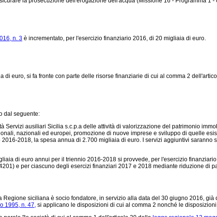
er assicurare la prosecuzione dell'erogazione dell'acqua (Missione 16 - Programma 1 -
016, n. 3
è incrementato, per l'esercizio finanziario 2016, di 20 migliaia di euro.
a di euro, si fa fronte con parte delle risorse finanziarie di cui al comma 2 dell'artico
to dal seguente:
ietà Servizi ausiliari Sicilia s.c.p.a delle attività di valorizzazione del patrimonio i
gionali, nazionali ed europei, promozione di nuove imprese e sviluppo di quelle esist
o 2016-2018, la spesa annua di 2.700 migliaia di euro. I servizi aggiuntivi saranno sv
gliaia di euro annui per il triennio 2016-2018 si provvede, per l'esercizio finanziari
01) e per ciascuno degli esercizi finanziari 2017 e 2018 mediante riduzione di pari 
 Regione siciliana è socio fondatore, in servizio alla data del 30 giugno 2016, già des
o 1995, n. 47,
si applicano le disposizioni di cui al comma 2 nonché le disposizioni d