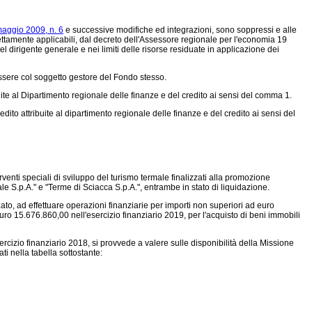
maggio 2009, n. 6
e successive modifiche ed integrazioni, sono soppressi e alle
rettamente applicabili, dal decreto dell'Assessore regionale per l'economia 19
l dirigente generale e nei limiti delle risorse residuate in applicazione dei
essere col soggetto gestore del Fondo stesso.
buite al Dipartimento regionale delle finanze e del credito ai sensi del comma 1.
to attribuite al dipartimento regionale delle finanze e del credito ai sensi del
venti speciali di sviluppo del turismo termale finalizzati alla promozione
eale S.p.A." e "Terme di Sciacca S.p.A.", entrambe in stato di liquidazione.
ato, ad effettuare operazioni finanziarie per importi non superiori ad euro
euro 15.676.860,00 nell'esercizio finanziario 2019, per l'acquisto di beni immobili
esercizio finanziario 2018, si provvede a valere sulle disponibilità della Missione
i nella tabella sottostante: