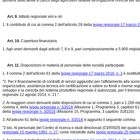
aumenti sulle tariffe a carico degli agricoltori relative all'irrigazione nonché p
Art. 9.
Istituto regionale vini e oli.
1. Il contributo di cui al comma 2 dell'articolo 28 della
legge regionale 17 marzo 2
Art. 10.
Copertura finanziaria.
1. Agli oneri derivanti dagli articoli 7, 8 e 9, pari complessivamente a 5.900 migliai
Art. 11.
Disposizioni in materia di personale delle società partecipate.
1. Il comma 2 dell'articolo 61 della
legge regionale 17 marzo 2016, n. 3
è sostitui
"2. Per il finanziamento di contratti di servizi aggiuntivi per l'affidamento alla soc
organizzativo, assistenza tecnica e/o certificazione a valere su fondi o risorse re
sviluppo e la crescita del sistema produttivo regionale è autorizzata, per il trienni
regionale 12 agosto 2014, n. 21.".
2. Ai maggiori oneri derivanti dalle disposizioni di cui al comma 1, pari a 1.200 mi
comma 4, della
legge regionale n. 3/2016
(Missione 1, Programma 3, capitolo 6142
della
legge regionale n. 3/2016
(Missione 15, Programma, 3 capitolo 318110).
3. All'articolo 61 della
legge regionale n. 3/2016
è aggiunto il seguente comma:
"2-bis. Al personale del Centro di ricerca e studi direzionali (CERISDI) del quale la
regionale 15 maggio 1991, n. 27,
come introdotte dalla
legge regionale 25 maggi