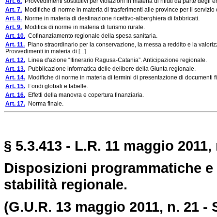
Art. 6.
Provvedimenti sostitutivi per violazioni in materia di rifiuti da parte degli en
Art. 7.
Modifiche di norme in materia di trasferimenti alle province per il servizio 
Art. 8.
Norme in materia di destinazione ricettivo-alberghiera di fabbricati.
Art. 9.
Modifica di norme in materia di turismo rurale.
Art. 10.
Cofinanziamento regionale della spesa sanitaria.
Art. 11.
Piano straordinario per la conservazione, la messa a reddito e la valorizza
Provvedimenti in materia di [...]
Art. 12.
Linea d'azione “Itinerario Ragusa-Catania”. Anticipazione regionale.
Art. 13.
Pubblicazione informatica delle delibere della Giunta regionale.
Art. 14.
Modifiche di norme in materia di termini di presentazione di documenti fi
Art. 15.
Fondi globali e tabelle.
Art. 16.
Effetti della manovra e copertura finanziaria.
Art. 17.
Norma finale.
§ 5.3.413 - L.R. 11 maggio 2011, 
Disposizioni programmatiche e c
stabilità regionale.
(G.U.R. 13 maggio 2011, n. 21 - S