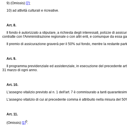
9) (Omissis)
[7]
;
10) ad attività culturali e ricreative.
Art. 8.
Il fondo è autorizzato a stipulare, a richiesta degli interessati, polizze di assicur
contratte con l'Amministrazione regionale o con altri enti, e comunque da essa gara
Il premio di assicurazione graverà per il 50% sul fondo, mentre la restante parte
Art. 9.
Il programma previdenziale ed assistenziale, in esecuzione del precedente art. 7, 
31 marzo di ogni anno.
Art. 10.
L'assegno vitalizio previsto al n. 1 dell'art. 7 è commisurato a tanti quarantesim
L'assegno vitalizio di cui al precedente comma è attribuito nella misura del 50% 
Art. 11.
0
(Omissis)
[1]
.