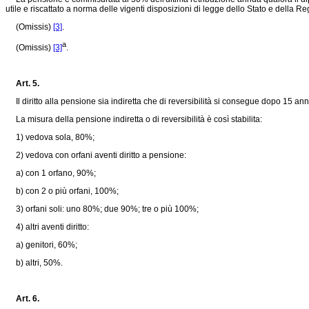
utile e riscattato a norma delle vigenti disposizioni di legge dello Stato e della R
(Omissis)
[3]
.
a
(Omissis)
[3]
.
Art. 5.
Il diritto alla pensione sia indiretta che di reversibilità si consegue dopo 15 anni 
La misura della pensione indiretta o di reversibilità è così stabilita:
1) vedova sola, 80%;
2) vedova con orfani aventi diritto a pensione:
a) con 1 orfano, 90%;
b) con 2 o più orfani, 100%;
3) orfani soli: uno 80%; due 90%; tre o più 100%;
4) altri aventi diritto:
a) genitori, 60%;
b) altri, 50%.
Art. 6.