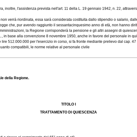
a, inoltre, l'assistenza prevista nell'art. 11 della L. 19 gennaio 1942, n. 22, attrave
errà riordinata, essa sarà considerata costituita dallo stipendio o salario, dalle in
legge che, pur avendo raggiunto il sessantacinquesimo anno di età, non hanno diritt
nistrazioni, la Regione corrisponderà la pensione e gli altri assegni di quiescenz
, in base alla convenzione 8 novembre 1950, anche in favore del personale in quiesc
re 512.000.000 per l'esercizio in corso, si fa fronte mediante prelievo dal cap. 47 d
anto compatibili, le norme relative al personale civile
le della Regione.
TITOLO I
TRATTAMENTO DI QUIESCENZA