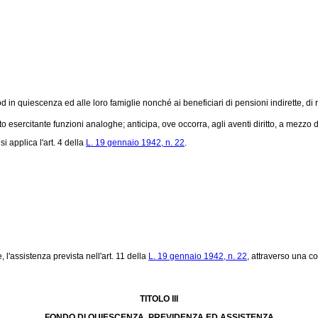
n quiescenza ed alle loro famiglie nonché ai beneficiari di pensioni indirette, di rev
tuto esercitante funzioni analoghe; anticipa, ove occorra, agli aventi diritto, a mez
i applica l'art. 4 della
L. 19 gennaio 1942, n. 22
.
, l'assistenza prevista nell'art. 11 della
L. 19 gennaio 1942, n. 22
, attraverso una c
TITOLO III
FONDO DI QUIESCENZA, PREVIDENZA ED ASSISTENZA