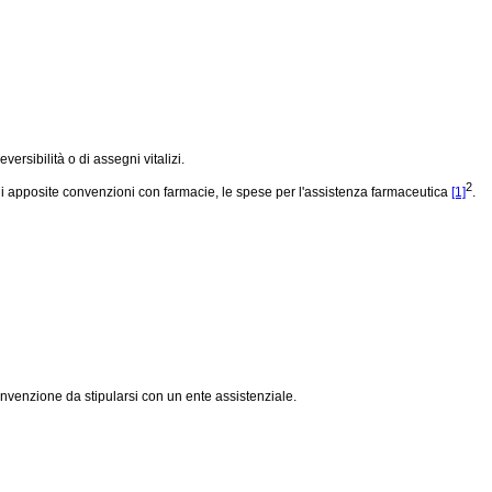
ersibilità o di assegni vitalizi.
2
zo di apposite convenzioni con farmacie, le spese per l'assistenza farmaceutica
[1]
.
onvenzione da stipularsi con un ente assistenziale.