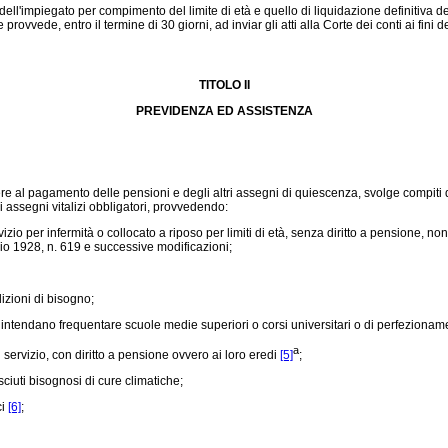
'impiegato per compimento del limite di età e quello di liquidazione definitiva del
vvede, entro il termine di 30 giorni, ad inviar gli atti alla Corte dei conti ai fini de
TITOLO II
PREVIDENZA ED ASSISTENZA
ere al pagamento delle pensioni e degli altri assegni di quiescenza, svolge compiti 
 di assegni vitalizi obbligatori, provvedendo:
io per infermità o collocato a riposo per limiti di età, senza diritto a pensione, no
aio 1928, n. 619 e successive modificazioni;
izioni di bisogno;
 intendano frequentare scuole medie superiori o corsi universitari o di perfezionament
a
servizio, con diritto a pensione ovvero ai loro eredi
[5]
;
ciuti bisognosi di cure climatiche;
ci
[6]
;