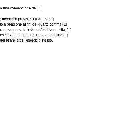
rso una convenzione da [...]
dennità previste dall'art. 28 [...]
o a pensione ai fini del quarto comma [...]
a, compresa la indennità di buonuscita, [...]
enza e del personale salariato, fino [...]
el bilancio dell'esercizio stesso.