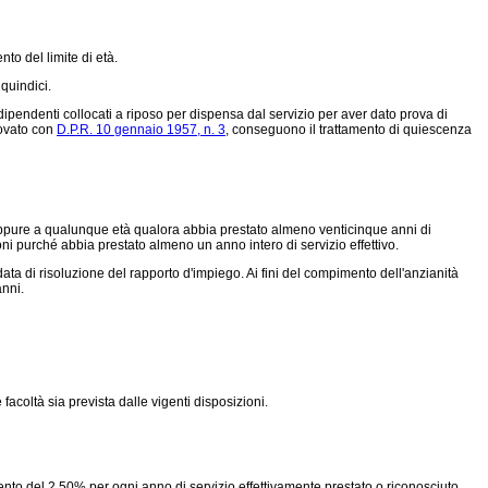
o del limite di età.
 quindici.
 dipendenti collocati a riposo per dispensa dal servizio per aver dato prova di
provato con
D.P.R. 10 gennaio 1957, n. 3
, conseguono il trattamento di quiescenza
 oppure a qualunque età qualora abbia prestato almeno venticinque anni di
zioni purché abbia prestato almeno un anno intero di servizio effettivo.
ata di risoluzione del rapporto d'impiego. Ai fini del compimento dell'anzianità
anni.
facoltà sia prevista dalle vigenti disposizioni.
nto del 2,50% per ogni anno di servizio effettivamente prestato o riconosciuto