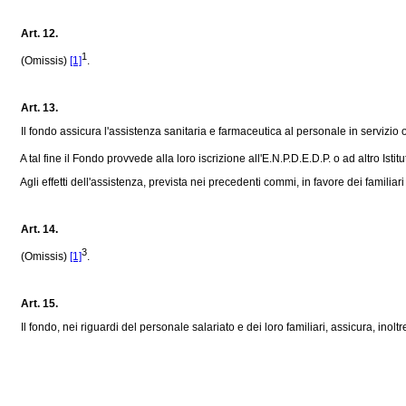
Art. 12.
1
(Omissis)
[1]
.
Art. 13.
Il fondo assicura l'assistenza sanitaria e farmaceutica al personale in servizio od i
A tal fine il Fondo provvede alla loro iscrizione all'E.N.P.D.E.D.P. o ad altro Isti
Agli effetti dell'assistenza, prevista nei precedenti commi, in favore dei familiari s
Art. 14.
3
(Omissis)
[1]
.
Art. 15.
Il fondo, nei riguardi del personale salariato e dei loro familiari, assicura, inoltre