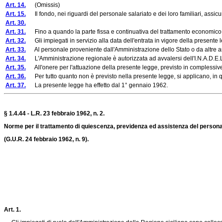
Art. 14.
(Omissis)
Art. 15.
Il fondo, nei riguardi del personale salariato e dei loro familiari, assicur
Art. 30.
Art. 31.
Fino a quando la parte fissa e continuativa del trattamento economico non v
Art. 32.
Gli impiegati in servizio alla data dell'entrata in vigore della presente 
Art. 33.
Al personale proveniente dall'Amministrazione dello Stato o da altre ammi
Art. 34.
L'Amministrazione regionale è autorizzata ad avvalersi dell'I.N.A.D.E.L.
Art. 35.
All'onere per l'attuazione della presente legge, previsto in complessive li
Art. 36.
Per tutto quanto non è previsto nella presente legge, si applicano, in qu
Art. 37.
La presente legge ha effetto dal 1° gennaio 1962.
§ 1.4.44 - L.R. 23 febbraio 1962, n. 2.
Norme per il trattamento di quiescenza, previdenza ed assistenza del persona
(G.U.R. 24 febbraio 1962, n. 9).
Art. 1.