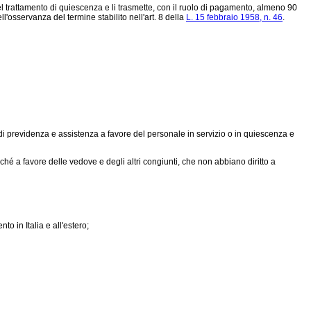
 trattamento di quiescenza e li trasmette, con il ruolo di pagamento, almeno 90
ll'osservanza del termine stabilito nell'art. 8 della
L. 15 febbraio 1958, n. 46
.
di previdenza e assistenza a favore del personale in servizio o in quiescenza e
nché a favore delle vedove e degli altri congiunti, che non abbiano diritto a
o in Italia e all'estero;