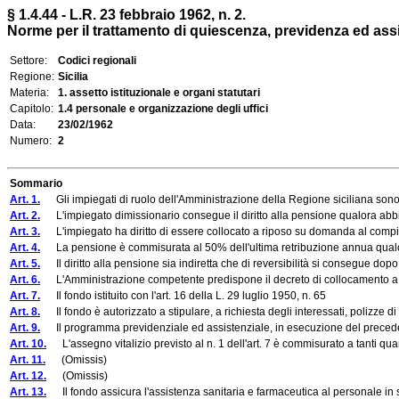
§ 1.4.44 - L.R. 23 febbraio 1962, n. 2.
Norme per il trattamento di quiescenza, previdenza ed ass
Settore:
Codici regionali
Regione:
Sicilia
Materia:
1. assetto istituzionale e organi statutari
Capitolo:
1.4 personale e organizzazione degli uffici
Data:
23/02/1962
Numero:
2
Sommario
Art. 1.
Gli impiegati di ruolo dell'Amministrazione della Regione siciliana sono 
Art. 2.
L'impiegato dimissionario consegue il diritto alla pensione qualora abbia 
Art. 3.
L'impiegato ha diritto di essere collocato a riposo su domanda al compimento
Art. 4.
La pensione è commisurata al 50% dell'ultima retribuzione annua qualora i
Art. 5.
Il diritto alla pensione sia indiretta che di reversibilità si consegue dopo 
Art. 6.
L'Amministrazione competente predispone il decreto di collocamento a ripos
Art. 7.
Il fondo istituito con l'art. 16 della L. 29 luglio 1950, n. 65
Art. 8.
Il fondo è autorizzato a stipulare, a richiesta degli interessati, polizze di 
Art. 9.
Il programma previdenziale ed assistenziale, in esecuzione del precedente a
Art. 10.
L'assegno vitalizio previsto al n. 1 dell'art. 7 è commisurato a tanti quar
Art. 11.
(Omissis)
Art. 12.
(Omissis)
Art. 13.
Il fondo assicura l'assistenza sanitaria e farmaceutica al personale in serv