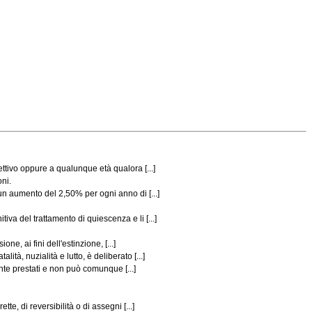
ttivo oppure a qualunque età qualora [...]
oni.
n aumento del 2,50% per ogni anno di [...]
a del trattamento di quiescenza e li [...]
e, ai fini dell'estinzione, [...]
, nuzialità e lutto, è deliberato [...]
nte prestati e non può comunque [...]
e, di reversibilità o di assegni [...]