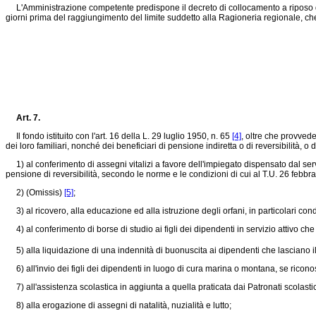
L'Amministrazione competente predispone il decreto di collocamento a riposo dell
giorni prima del raggiungimento del limite suddetto alla Ragioneria regionale, che pro
Art. 7.
Il fondo istituito con l'art. 16 della
L. 29 luglio 1950, n. 65
[4]
, oltre che provved
dei loro familiari, nonché dei beneficiari di pensione indiretta o di reversibilità, o
1) al conferimento di assegni vitalizi a favore dell'impiegato dispensato dal serviz
pensione di reversibilità, secondo le norme e le condizioni di cui al T.U. 26 febbr
2) (Omissis)
[5]
;
3) al ricovero, alla educazione ed alla istruzione degli orfani, in particolari cond
4) al conferimento di borse di studio ai figli dei dipendenti in servizio attivo che
5) alla liquidazione di una indennità di buonuscita ai dipendenti che lasciano il 
6) all'invio dei figli dei dipendenti in luogo di cura marina o montana, se riconos
7) all'assistenza scolastica in aggiunta a quella praticata dai Patronati scolasti
8) alla erogazione di assegni di natalità, nuzialità e lutto;