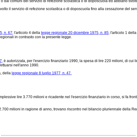
 dai comuni del servizio di refezione scolastica o di doposcuola ed abbiano svolto l'a
o il servizio di refezione scolastica o di doposcuola fino alla cessazione del serv
, n. 67;
l'articolo 4 della
legge regionale 20 dicembre 1975, n. 85;
l'articolo 1 dell
egionali in contrasto con la presente legge.
7,
è autorizzata, per l'esercizio finanziario 1990, la spesa di lire 220 milioni, di cui
fettuarsi nell'anno 1990.
, della
legge regionale 8 luglio 1977, n. 47.
essive lire 3.770 milioni e ricadente nel l'esercizio finanziario in corso, si fa fro
 2.700 milioni in ragione di anno, trovano riscontro nel bilancio pluriennale della 