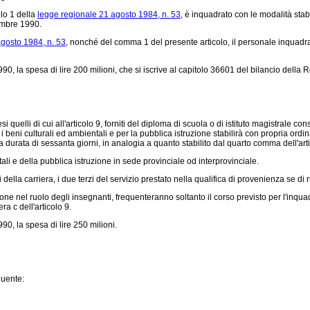
olo 1 della
legge regionale 21 agosto 1984, n. 53,
è inquadrato con le modalità stabil
embre 1990.
gosto 1984, n. 53,
nonché del comma 1 del presente articolo, il personale inquadrato
1990, la spesa di lire 200 milioni, che si iscrive al capitolo 36601 del bilancio della
quelli di cui all'articolo 9, forniti del diploma di scuola o di istituto magistrale c
beni culturali ed ambientali e per la pubblica istruzione stabilirà con propria ordin
durata di sessanta giorni, in analogia a quanto stabilito dal quarto comma dell'art
li e della pubblica istruzione in sede provinciale od interprovinciale.
ella carriera, i due terzi del servizio prestato nella qualifica di provenienza se di r
one nel ruolo degli insegnanti, frequenteranno soltanto il corso previsto per l'inquadra
ra c dell'articolo 9.
990, la spesa di lire 250 milioni.
guente: