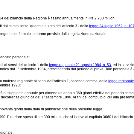
4 del bilancio della Regione è fissato annualmente in lire 2.700 milioni.
ti dai commi terzo, quarto e quinto dell'articolo 31 della
legge 24 luglio 1962, n. 10
vengono confermate le norme previste dalla legislazione nazionale.
lencato personale:
 ai sensi dell'articolo 1 della
legge regionale 21 agosto 1984, n. 53,
ed in servizio
idica dal 1° settembre 1984, prescindendo dal periodo di prova. Tale personale è ag
la materna regionale ai sensi dell'articolo 1, secondo comma, della
legge regionale
ttembre 1990;
tà di supplente annuale per almeno un anno o 360 giorni effettivi nel periodo comp
decorrenza giuridica dal 1° settembre 1990. Ai fini del computo di cui alla presenta le
ovanta giorni dalla data di pubblicazione della presente legge.
990, l'ulteriore spesa di lire 300 milioni, che si iscrive al capitolo 36601 del bilanc
egionale.