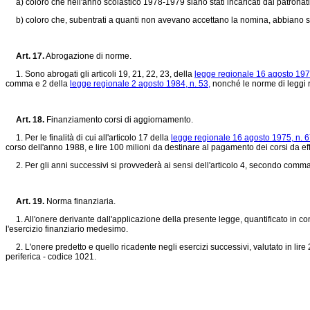
a) coloro che nell'anno scolastico 1978-1979 siano stati incaricati dai patronati o
b) coloro che, subentrati a quanti non avevano accettano la nomina, abbiano svolt
Art. 17.
Abrogazione di norme.
1. Sono abrogati gli articoli 19, 21, 22, 23, della
legge regionale 16 agosto 1975
comma e 2 della
legge regionale 2 agosto 1984, n. 53,
nonché le norme di leggi r
Art. 18.
Finanziamento corsi di aggiornamento.
1. Per le finalità di cui all'articolo 17 della
legge regionale 16 agosto 1975, n. 6
corso dell'anno 1988, e lire 100 milioni da destinare al pagamento dei corsi da ef
2. Per gli anni successivi si provvederà ai sensi dell'articolo 4, secondo comma
Art. 19.
Norma finanziaria.
1. All'onere derivante dall'applicazione della presente legge, quantificato in compl
l'esercizio finanziario medesimo.
2. L'onere predetto e quello ricadente negli esercizi successivi, valutato in lire
periferica - codice 1021.