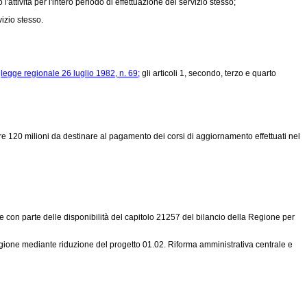
ttività per l'intero periodo di effettuazione del servizio stesso;
izio stesso.
a
legge regionale 26 luglio 1982, n. 69;
gli articoli 1, secondo, terzo e quarto
 lire 120 milioni da destinare al pagamento dei corsi di aggiornamento effettuati nel
nte con parte delle disponibilità del capitolo 21257 del bilancio della Regione per
Regione mediante riduzione del progetto 01.02. Riforma amministrativa centrale e