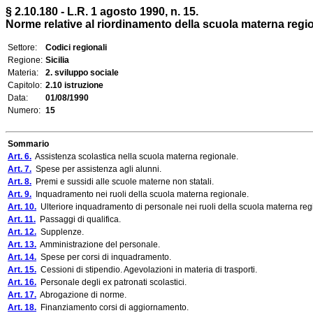
§ 2.10.180 - L.R. 1 agosto 1990, n. 15.
Norme relative al riordinamento della scuola materna regi
Settore:
Codici regionali
Regione:
Sicilia
Materia:
2. sviluppo sociale
Capitolo:
2.10 istruzione
Data:
01/08/1990
Numero:
15
Sommario
Art. 6.
Assistenza scolastica nella scuola materna regionale.
Art. 7.
Spese per assistenza agli alunni.
Art. 8.
Premi e sussidi alle scuole materne non statali.
Art. 9.
Inquadramento nei ruoli della scuola materna regionale.
Art. 10.
Ulteriore inquadramento di personale nei ruoli della scuola materna reg
Art. 11.
Passaggi di qualifica.
Art. 12.
Supplenze.
Art. 13.
Amministrazione del personale.
Art. 14.
Spese per corsi di inquadramento.
Art. 15.
Cessioni di stipendio. Agevolazioni in materia di trasporti.
Art. 16.
Personale degli ex patronati scolastici.
Art. 17.
Abrogazione di norme.
Art. 18.
Finanziamento corsi di aggiornamento.