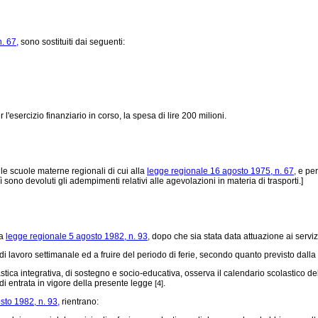
. 67,
sono sostituiti dai seguenti:
 l'esercizio finanziario in corso, la spesa di lire 200 milioni.
lle scuole materne regionali di cui alla
legge regionale 16 agosto 1975, n. 67,
e per
 sono devoluti gli adempimenti relativi alle agevolazioni in materia di trasporti.]
la
legge regionale 5 agosto 1982, n. 93,
dopo che sia stata data attuazione ai servizi 
i lavoro settimanale ed a fruire del periodo di ferie, secondo quanto previsto dalla 
ica integrativa, di sostegno e socio-educativa, osserva il calendario scolastico delle
a di entrata in vigore della presente legge
.
[4]
sto 1982, n. 93,
rientrano: