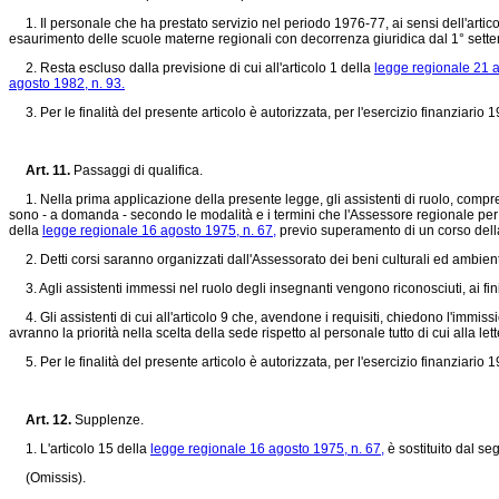
1. Il personale che ha prestato servizio nel periodo 1976-77, ai sensi dell'artic
esaurimento delle scuole materne regionali con decorrenza giuridica dal 1° sett
2. Resta escluso dalla previsione di cui all'articolo 1 della
legge regionale 21 a
agosto 1982, n. 93.
3. Per le finalità del presente articolo è autorizzata, per l'esercizio finanziario 
Art. 11.
Passaggi di qualifica.
1. Nella prima applicazione della presente legge, gli assistenti di ruolo, compresi 
sono - a domanda - secondo le modalità e i termini che l'Assessore regionale per i 
della
legge regionale 16 agosto 1975, n. 67,
previo superamento di un corso della 
2. Detti corsi saranno organizzati dall'Assessorato dei beni culturali ed ambienta
3. Agli assistenti immessi nel ruolo degli insegnanti vengono riconosciuti, ai fini d
4. Gli assistenti di cui all'articolo 9 che, avendone i requisiti, chiedono l'immissi
avranno la priorità nella scelta della sede rispetto al personale tutto di cui alla lette
5. Per le finalità del presente articolo è autorizzata, per l'esercizio finanziario 1
Art. 12.
Supplenze.
1. L'articolo 15 della
legge regionale 16 agosto 1975, n. 67,
è sostituito dal se
(Omissis).