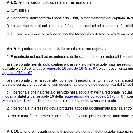
Art. 8.
Premi e sussidi alle scuole materne non statali.
1. (Omissis)
.
[2]
2. A decorrere dall'esercizio finanziario 1990, lo stanziamento del capitolo 3670
3. Lo stanziamento di cui al comma 2 è ripartito con i criteri e le modalità stabili
4. In materia di trattamento economico del personale e in ordine alle gratuità 
Art. 9.
Inquadramento nei ruoli della scuola materna regionale.
1. E nominato nei ruoli ad esaurimento delle scuole materne regionali il sottoe
a) il personale non di ruolo confermato in servizio nelle scuole materne regionali
dall'articolo 10 della
legge regionale 16 agosto 1975, n. 67,
e con decorrenza giur
agosto 1975, n. 67;
b) il personale che ha superato i corsi per l'inquadramento nei ruoli della scuo
prestato servizio di dopo asilo, con decorrenza giuridica ed economica dal 1° se
c) il personale che ha prestato servizio nella scuola materna regionale in quali
modalità stabilite dall'articolo 10 della
legge regionale 16 agosto 1975, n. 67,
con 
30 dicembre 1971, n. 1204
concernente la tutela delle lavoratrici madri.
2. Il personale interessato dovrà produrre apposita documentata istanza entro n
3. Per le finalità del presente articolo è autorizzata, per l'esercizio finanziario 1
Art. 10.
Ulteriore inquadramento di personale nei ruoli della scuola materna r