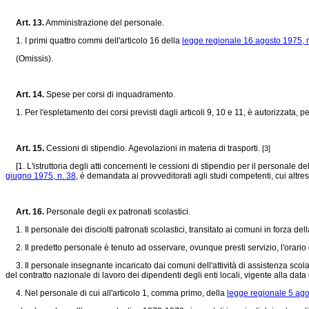
Art. 13.
Amministrazione del personale.
1. I primi quattro commi dell'articolo 16 della
legge regionale 16 agosto 1975, n
(Omissis).
Art. 14.
Spese per corsi di inquadramento.
1. Per l'espletamento dei corsi previsti dagli articoli 9, 10 e 11, è autorizzata, per
Art. 15.
Cessioni di stipendio. Agevolazioni in materia di trasporti.
[3]
[1. L'istruttoria degli atti concernenti le cessioni di stipendio per il personale de
giugno 1975, n. 38,
è demandata ai provveditorati agli studi competenti, cui altresì
Art. 16.
Personale degli ex patronati scolastici.
1. Il personale dei disciolti patronati scolastici, transitato ai comuni in forza del
2. Il predetto personale è tenuto ad osservare, ovunque presti servizio, l'orario d
3. Il personale insegnante incaricato dai comuni dell'attività di assistenza scolast
del contratto nazionale di lavoro dei dipendenti degli enti locali, vigente alla dat
4. Nel personale di cui all'articolo 1, comma primo, della
legge regionale 5 ago