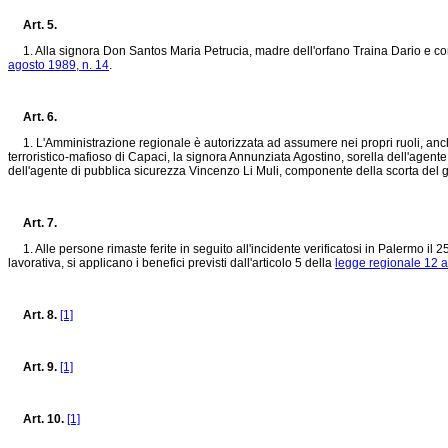
Art. 5.
1. Alla signora Don Santos Maria Petrucia, madre dell'orfano Traina Dario e convive
agosto 1989, n. 14
.
Art. 6.
1. L'Amministrazione regionale è autorizzata ad assumere nei propri ruoli, anche
terroristico-mafioso di Capaci, la signora Annunziata Agostino, sorella dell'agente
dell'agente di pubblica sicurezza Vincenzo Li Muli, componente della scorta del giu
Art. 7.
1. Alle persone rimaste ferite in seguito all'incidente verificatosi in Palermo il 
lavorativa, si applicano i benefici previsti dall'articolo 5 della
legge regionale 12 a
Art. 8.
[1]
Art. 9.
[1]
Art. 10.
[1]