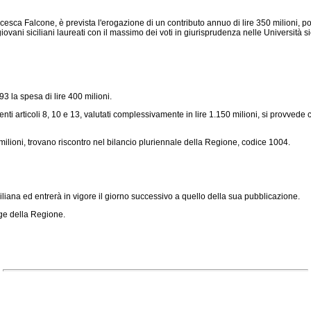
ca Falcone, è prevista l'erogazione di un contributo annuo di lire 350 milioni, post
iovani siciliani laureati con il massimo dei voti in giurisprudenza nelle Università 
93 la spesa di lire 400 milioni.
i articoli 8, 10 e 13, valutati complessivamente in lire 1.150 milioni, si provvede c
0 milioni, trovano riscontro nel bilancio pluriennale della Regione, codice 1004.
iana ed entrerà in vigore il giorno successivo a quello della sua pubblicazione.
gge della Regione.