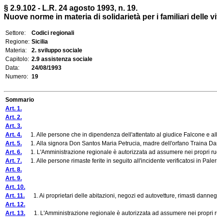
§ 2.9.102 - L.R. 24 agosto 1993, n. 19.
Nuove norme in materia di solidarietà per i familiari delle vi
Settore:
Codici regionali
Regione:
Sicilia
Materia:
2. sviluppo sociale
Capitolo:
2.9 assistenza sociale
Data:
24/08/1993
Numero:
19
Sommario
Art. 1.
Art. 2.
Art. 3.
Art. 4.
1. Alle persone che in dipendenza dell'attentato al giudice Falcone e alla s
Art. 5.
1. Alla signora Don Santos Maria Petrucia, madre dell'orfano Traina Dario e 
Art. 6.
1. L'Amministrazione regionale è autorizzata ad assumere nei propri ruoli
Art. 7.
1. Alle persone rimaste ferite in seguito all'incidente verificatosi in Pale
Art. 8.
Art. 9.
Art. 10.
Art. 11.
1. Ai proprietari delle abitazioni, negozi ed autovetture, rimasti danneggi
Art. 12.
Art. 13.
1. L'Amministrazione regionale è autorizzata ad assumere nei propri ruol