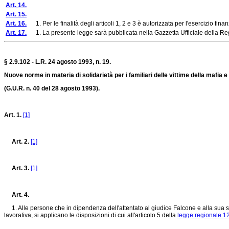
Art. 14.
Art. 15.
Art. 16.
1. Per le finalità degli articoli 1, 2 e 3 è autorizzata per l'esercizio finan
Art. 17.
1. La presente legge sarà pubblicata nella Gazzetta Ufficiale della Regi
§ 2.9.102 - L.R. 24 agosto 1993, n. 19.
Nuove norme in materia di solidarietà per i familiari delle vittime della mafia e
(G.U.R. n. 40 del 28 agosto 1993).
Art. 1.
[1]
Art. 2.
[1]
Art. 3.
[1]
Art. 4.
1. Alle persone che in dipendenza dell'attentato al giudice Falcone e alla sua sco
lavorativa, si applicano le disposizioni di cui all'articolo 5 della
legge regionale 12