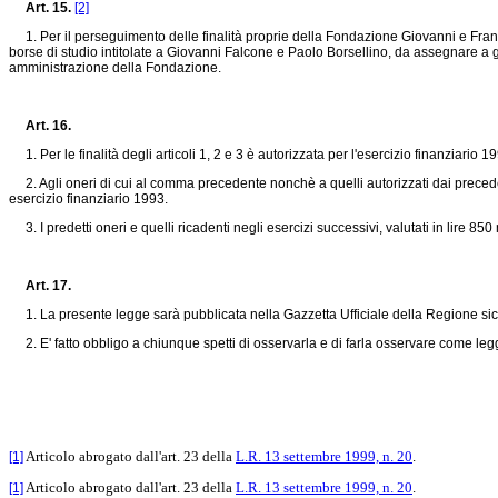
Art. 15.
[2]
1. Per il perseguimento delle finalità proprie della Fondazione Giovanni e Frances
borse di studio intitolate a Giovanni Falcone e Paolo Borsellino, da assegnare a g
amministrazione della Fondazione.
Art. 16.
1. Per le finalità degli articoli 1, 2 e 3 è autorizzata per l'esercizio finanziario 19
2. Agli oneri di cui al comma precedente nonchè a quelli autorizzati dai precedent
esercizio finanziario 1993.
3. I predetti oneri e quelli ricadenti negli esercizi successivi, valutati in lire 85
Art. 17.
1. La presente legge sarà pubblicata nella Gazzetta Ufficiale della Regione sicil
2. E' fatto obbligo a chiunque spetti di osservarla e di farla osservare come le
Articolo abrogato dall'art. 23 della
L.R. 13 settembre 1999, n. 20
.
[1]
Articolo abrogato dall'art. 23 della
L.R. 13 settembre 1999, n. 20
.
[1]