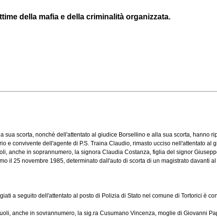
ttime della mafia e della criminalità organizzata.
ua scorta, nonchè dell'attentato al giudice Borsellino e alla sua scorta, hanno ripo
convivente dell'agente di P.S. Traina Claudio, rimasto ucciso nell'attentato al giud
, anche in soprannumero, la signora Claudia Costanza, figlia del signor Giuseppe C
rmo il 25 novembre 1985, determinato dall'auto di scorta di un magistrato davanti al 
ati a seguito dell'attentato al posto di Polizia di Stato nel comune di Tortorici è 
i, anche in sovrannumero, la sig.ra Cusumano Vincenza, moglie di Giovanni Paparcu