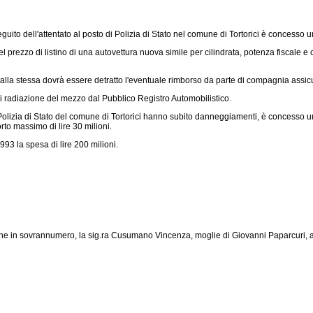
guito dell'attentato al posto di Polizia di Stato nel comune di Tortorici è concesso 
l prezzo di listino di una autovettura nuova simile per cilindrata, potenza fiscale 
alla stessa dovrà essere detratto l'eventuale rimborso da parte di compagnia assicu
di radiazione del mezzo dal Pubblico Registro Automobilistico.
i Polizia di Stato del comune di Tortorici hanno subito danneggiamenti, è concesso 
to massimo di lire 30 milioni.
993 la spesa di lire 200 milioni.
e in sovrannumero, la sig.ra Cusumano Vincenza, moglie di Giovanni Paparcuri, auti