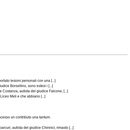
rtato lesioni personali con una [...]
ice Borsellino, sono estesi i [...]
ostanza, autista del giudice Falcone, [...]
Liceo Meli e che abbiano [...]
concesso un contributo una tantum.
ri, autista del giudice Chinnici, rimasto [...]