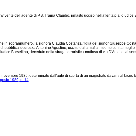
nte dell'agente di P.S. Traina Claudio, rimasto ucciso nell'attentato al giudice Bors
 in soprannumero, la signora Claudia Costanza, figlia del signor Giuseppe Costanz
 di pubblica sicurezza Antonino Agostino, ucciso dalla mafia insieme con la moglie Id
dice Borsellino, deceduto nella strage terroristico-mafiosa di via D'Amelio, ai sensi
25 novembre 1985, determinato dall'auto di scorta di un magistrato davanti al Liceo M
gosto 1989, n. 14
.