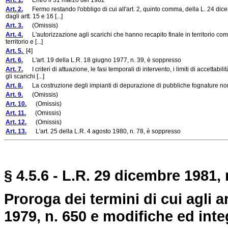
Art. 1.
Entro il 31 marzo del 1982
Art. 2.
Fermo restando l'obbligo di cui all'art. 2, quinto comma, della L. 24 dicemb
dagli artt. 15 e 16 [...]
Art. 3.
(Omissis)
Art. 4.
L'autorizzazione agli scarichi che hanno recapito finale in territorio comun
territorio e [...]
Art. 5.
[4]
Art. 6.
L'art. 19 della L.R. 18 giugno 1977, n. 39, è soppresso
Art. 7.
I criteri di attuazione, le fasi temporali di intervento, i limiti di accettab
gli scarichi [...]
Art. 8.
La costruzione degli impianti di depurazione di pubbliche fognature non d
Art. 9.
(Omissis)
Art. 10.
(Omissis)
Art. 11.
(Omissis)
Art. 12.
(Omissis)
Art. 13.
L'art. 25 della L.R. 4 agosto 1980, n. 78, è soppresso
§ 4.5.6 - L.R. 29 dicembre 1981, 
Proroga dei termini di cui agli ar
1979, n. 650 e modifiche ed inte