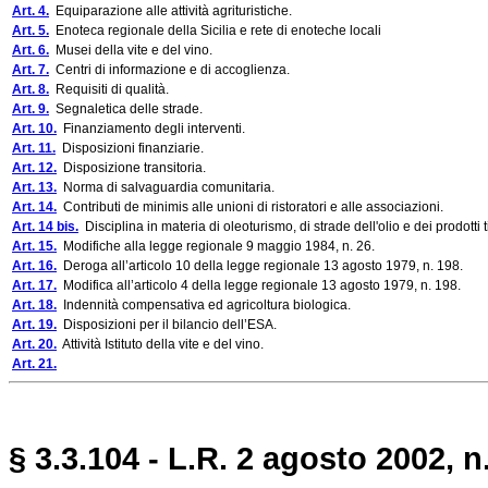
Art. 4.
Equiparazione alle attività agrituristiche.
Art. 5.
Enoteca regionale della Sicilia e rete di enoteche locali
Art. 6.
Musei della vite e del vino.
Art. 7.
Centri di informazione e di accoglienza.
Art. 8.
Requisiti di qualità.
Art. 9.
Segnaletica delle strade.
Art. 10.
Finanziamento degli interventi.
Art. 11.
Disposizioni finanziarie.
Art. 12.
Disposizione transitoria.
Art. 13.
Norma di salvaguardia comunitaria.
Art. 14.
Contributi de minimis alle unioni di ristoratori e alle associazioni.
Art. 14 bis.
Disciplina in materia di oleoturismo, di strade dell'olio e dei prodotti 
Art. 15.
Modifiche alla legge regionale 9 maggio 1984, n. 26.
Art. 16.
Deroga all’articolo 10 della legge regionale 13 agosto 1979, n. 198.
Art. 17.
Modifica all’articolo 4 della legge regionale 13 agosto 1979, n. 198.
Art. 18.
Indennità compensativa ed agricoltura biologica.
Art. 19.
Disposizioni per il bilancio dell’ESA.
Art. 20.
Attività Istituto della vite e del vino.
Art. 21.
§ 3.3.104 - L.R. 2 agosto 2002, n.