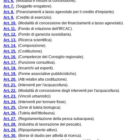
Art. 6.
(Modalità e misure di concessione).
Art. 7.
(Soggetto erogatore).
Art. 8.
(Finanziamenti a tasso agevolato per il credito d'impianto).
Art. 9.
(Credito di esercizio).
Art. 10.
(Modalità di concessione dei finanziamenti a tasso agevolato).
Art. 11.
(Fondo di rotazione dell'IRCAC).
Art. 12.
(Fondo di garanzia sussidiaria).
Art. 13.
(Ricerca scientifica).
Art. 14.
(Composizione).
Art. 15.
(Costituzione).
Art. 16.
(Competenze del Consiglio regionale).
Art. 17.
(Funzione consultiva).
Art. 18.
(Incarichi ad esperti).
Art. 19.
(Forme associative pubblicistiche).
Art. 20.
(Atti relativi alla costituzione).
Art. 21.
(Interventi per l'acquacoltura).
Art. 22.
(Modalità di concessione degli interventi per l'acquacoltura).
Art. 23.
(Vincoli urbanistici)
Art. 24.
(Interventi per tonnare fisse).
Art. 25.
(Zone di tutela biologica).
Art. 26.
(Tutela dell'ittiofauna).
Art. 27.
(Regolamentazione della pesca subacquea).
Art. 28.
(Industria di lavorazione del pescato).
Art. 29.
(Ripopolamento attivo).
Art. 30.
(Borse di studio per attività di ricerca).