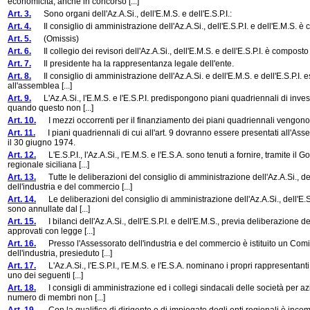
economicità, anche in concorso [...]
Art. 3.
Sono organi dell'Az.A.Si., dell'E.M.S. e dell'E.S.P.I.:
Art. 4.
Il consiglio di amministrazione dell'Az.A.Si., dell'E.S.P.I. e dell'E.M.S. è co
Art. 5.
(Omissis)
Art. 6.
Il collegio dei revisori dell'Az.A.Si., dell'E.M.S. e dell'E.S.P.I. è compos
Art. 7.
Il presidente ha la rappresentanza legale dell'ente.
Art. 8.
Il consiglio di amministrazione dell'Az.A.Si. e dell'E.M.S. e dell'E.S.P.I. eserc
all'assemblea [...]
Art. 9.
L'Az.A.Si., l'E.M.S. e l'E.S.P.I. predispongono piani quadriennali di investi
quando questo non [...]
Art. 10.
I mezzi occorrenti per il finanziamento dei piani quadriennali vengono
Art. 11.
I piani quadriennali di cui all'art. 9 dovranno essere presentati all'Ass
il 30 giugno 1974.
Art. 12.
L'E.S.P.I., l'Az.A.Si., l'E.M.S. e l'E.S.A. sono tenuti a fornire, tramite i
regionale siciliana [...]
Art. 13.
Tutte le deliberazioni del consiglio di amministrazione dell'Az.A.Si., de
dell'industria e del commercio [...]
Art. 14.
Le deliberazioni del consiglio di amministrazione dell'Az.A.Si., dell'E.S.
sono annullate dal [...]
Art. 15.
I bilanci dell'Az.A.Si., dell'E.S.P.I. e dell'E.M.S., previa deliberazione 
approvati con legge [...]
Art. 16.
Presso l'Assessorato dell'industria e del commercio è istituito un Comit
dell'industria, presieduto [...]
Art. 17.
L'Az.A.Si., l'E.S.P.I., l'E.M.S. e l'E.S.A. nominano i propri rappresentan
uno dei seguenti [...]
Art. 18.
I consigli di amministrazione ed i collegi sindacali delle società per azio
numero di membri non [...]