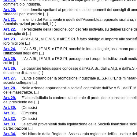
Art. 19.
Con la qualifica di dirigente o di impiegato degli enti regionali è inco
commercio o industria.
Art. 20.
Le indennità spettanti ai presidenti e ai componenti dei consigli di ammin
sindacali per l'esercizio [...]
Art. 21.
I membri del Parlamento e quelli dell'Assemblea regionale siciliana, i ca
Amministrazioni provinciali, i [...]
Art. 22.
Il Presidente della Regione, con decreto motivato. su deliberazione dell
il consiglio di [...]
Art. 23.
All'Az.A.Si., all'E.M.S. e all'E.S.P.I. è fatto obbligo di imporre alle socie
loro migliore [...]
Art. 24.
L'Az.A.Si., l'E.M.S. e l'E.S.P.I. nonché le loro collegate, assumono partec
istituzionali degli enti [...]
Art. 25.
L'Az.A.Si., l'E.M.S. e l'E.S.P.I. perseguono i propri fini istituzionali me
cui la [...]
Art. 26.
Le garanzie fidejussorie concesse dall'Az.A.Si., dall'E.M.S. e dall'E.S.P.I
dotazione di ciascun [...]
Art. 27.
L'Ente siciliano per la promozione industriale (E.S.P.I.), l'Ente minerario 
società collegate [...]
Art. 28.
Nelle aziende appartenenti a società controllate dall'Az.A.Si., dall'E.M.S
delle maestranze, [...]
Art. 29.
E' altresì istituita la conferenza centrale di produzione consistente nel
dal presidente del [...]
Art. 30.
(Omissis)
Art. 31.
(Omissis)
Art. 32.
(Omissis)
Art. 33.
Le attività provenienti dalla liquidazione della Società finanziaria sicili
partecipazioni [...]
Art. 34.
Nel bilancio della Regione - Assessorato regionale dell'industria e del c