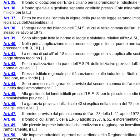
Art. 35.
Il fondo di dotazione dell'Ente siciliano per la promozione industriale (E.S.
Art. 36.
Il fondo speciale a gestione separata costituito presso l'Ente minerario sic
milioni per la [...]
Art. 37.
Entro tre mesi dall'entrata in vigore della presente legge saranno impar
legislativa dell'Assemblea [...]
Art. 38.
L'integrazione del bilancio dell'E.M.S., di cui al terzo comma dell'art. 
stesso, relativo al 1973.
Art. 39.
Sono abrogate tutte le norme di legge e statutarie relative all'Az.A.Si., all
Art. 40.
Nella prima applicazione della presente legge e fino a quando non sarà real
precedenti artt. 9, 10 [...]
Art. 41.
La norma di cui all'art. 18 della presente legge non si applica alle socie
legge stessa regolino [...]
Art. 42.
Per la realizzazione da parte dell'E.S.P.I. delle iniziative previste dall'a
norme di cui agli [...]
Art. 43.
Presso l'Istituto regionale per il finanziamento alle industrie in Sicilia - I.
Regione, un « fondo [...]
Art. 44.
Sono ammesse alle garanzie previste dal secondo comma dell'articolo 43 
al netto degli ammortamenti [...]
Art. 45.
Alla gestione dei fondi istituiti presso l'I.R.F.I.S. per le piccole e medie
amministrativo previsto [...]
Art. 46.
La garanzia prevista dall'articolo 43 si esplica nella misura del 75 per c
che gli istituti e le [...]
Art. 47.
Il termine previsto dal primo comma dell'art. 23 della L. 11 aprile 1972
Art. 48.
Il fondo di cui all'art. 5 della L.R. 5 agosto 1957, n. 51, è incrementato di
Art. 49.
Alle piccole imprese industriali che realizzino o raggiungano investimenti
l'ampliamento, il [...]
Art. 50.
Alle imprese industriali, operanti nel territorio della Regione siciliana, i
autorizzata a [...]