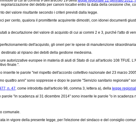
immobili di cui al comma 9 dell'articolo 19 della
legge regionale 12 gennaio 2012, n
a regolarizzazione del debito per canoni locativi entro la data della cessione che, c
o del valore risultante secondo i criteri previsti dalla legge.
i per cento, qualora il promittente acquirente dimostri, con idonei documenti giustif
tati a decurtazione del valore di acquisto di cui ai commi 2 e 3, purché l'atto di ven
di perfezionamento dell'acquisto, gli oneri per le spese di manutenzione straordinari
re destinato al ripiano dei debiti della gestione medesima.
ocedure autorizzative europee in materia di aiuti di Stato di cui all'articolo 108 TF
vo finale.".
inserite le parole "nel rispetto dell'accordo collettivo nazionale del 23 marzo 2005
o quattro anni" sono soppresse e dopo le parole "Servizio sanitario regionale" sono 
977, n. 47,
come introdotta dall'articolo 98, comma 3, lettera a), della
legge regional
 parole "in scadenza al 31 dicembre 2014" sono inserite le parole "o in scadenza n
lio comunale.
ata in vigore della presente legge, per l'elezione del sindaco e del consiglio comuna