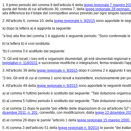
1. Il primo periodo del comma 9 dell'articolo 6 della
legge regionale 7 maggio 201
quota del fondo di cui all'articolo 30, comma 7, della
legge regionale 28 gennaio 
alla differenza tra il totale del corrispettivo annuo previsto per ogni singolo lav
2. All'articolo 6, comma 10, della
legge regionale n. 9/2015
sono apportate le seg
a) dopo la lettera a) è aggiunta la seguente:
"a bis) alla fine del comma 1 è aggiunto il seguente periodo: "Sono confermate le 
b) la lettera b) è così sostituita:
"b) il comma 3 è sostituito dal seguente:
"3. Gli enti locali, i loro enti e organismi strumentali, gli enti strumentali regiona
legislativo n. 118/2011
e successive modifiche e integrazioni, ferma restando l'appli
3. All'articolo 39 della
legge regionale n. 9/2015
dopo il comma 2 è aggiunto il se
"2-bis. Gli enti di cui al comma 1 sono tenuti a trasmettere, esclusivamente per post
4. All'articolo 49 della
legge regionale n. 9/2015
sono apportate le seguenti modif
a) al comma 4 l'ultimo periodo è sostituito dal seguente: "Tale dotazione organica è
b) al comma 5 l'ultimo periodo è sostituito dal seguente: "Tale dotazione organica è
c) al comma 11 dopo le parole "per effetto delle disposizioni di cui all'articolo 5
dicembre 2011, n. 201,
convertito, con modificazioni, dalla
legge 22 dicembre 2011
d) al comma 26 dopo le parole "articolo 1 della
legge regionale 15 maggio 2000, 
5. Al comma 3 dell'articolo 51 della
legge regionale n. 9/2015
le parole "dei tratta