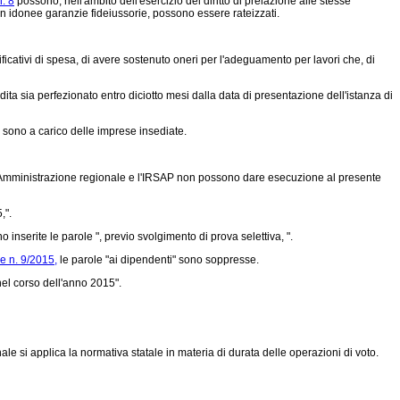
. 8
possono, nell'ambito dell'esercizio del diritto di prelazione alle stesse
on idonee garanzie fideiussorie, possono essere rateizzati.
icativi di spesa, di avere sostenuto oneri per l'adeguamento per lavori che, di
dita sia perfezionato entro diciotto mesi dalla data di presentazione dell'istanza di
a sono a carico delle imprese insediate.
UE. L'Amministrazione regionale e l'IRSAP non possono dare esecuzione al presente
,".
inserite le parole ", previo svolgimento di prova selettiva, ".
e n. 9/2015,
le parole "ai dipendenti" sono soppresse.
el corso dell'anno 2015".
le si applica la normativa statale in materia di durata delle operazioni di voto.