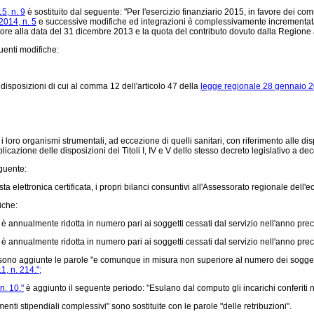
5, n. 9
è sostituito dal seguente: "Per l'esercizio finanziario 2015, in favore dei comu
2014, n. 5
e successive modifiche ed integrazioni è complessivamente incrementata d
oratore alla data del 31 dicembre 2013 e la quota del contributo dovuto dalla Regione
uenti modifiche:
disposizioni di cui al comma 12 dell'articolo 47 della
legge regionale 28 gennaio 20
li e i loro organismi strumentali, ad eccezione di quelli sanitari, con riferimento alle 
cazione delle disposizioni dei Titoli I, IV e V dello stesso decreto legislativo a deco
guente:
a elettronica certificata, i propri bilanci consuntivi all'Assessorato regionale dell'
iche:
 annualmente ridotta in numero pari ai soggetti cessati dal servizio nell'anno preced
 annualmente ridotta in numero pari ai soggetti cessati dal servizio nell'anno preced
2" sono aggiunte le parole "e comunque in misura non superiore al numero dei soggetti 
, n. 214.";
n. 10."
è aggiunto il seguente periodo: "Esulano dal computo gli incarichi conferiti 
menti stipendiali complessivi" sono sostituite con le parole "delle retribuzioni".