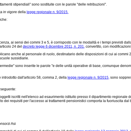
ttamenti stipendiali" sono sostituite con le parole "delle retribuzioni".
ta in vigore della
legge regionale n. 9/2015.
iche:
uiescenza, ai sensi dei commi 3 e 5, è corrisposto con le modalità e i tempi previsti d
articolo 24 del
decreto legge 6 dicembre 2011, n. 201,
convertito, con modificazioni
licano anche al personale di ruolo, destinatario delle disposizioni di cui ai commi 2 
scuole sussidiarie.
ermedie" sono inserite le parole "e delle unità operative di base, comunque denomina
introdotto dall'articolo 58, comma 2, della
legge regionale n. 9/2015,
sono soppress
 seguente:
getti iscritti nell'elenco ad esaurimento istituito presso il dipartimento regionale del
 dei requisiti per l'accesso ai trattamenti pensionistici comporta la fuoriuscita dal 
onsorzi Asi