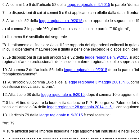
6. Ai commi 1 e 6 dell'articolo 52 della
legge regionale n. 9/2015
le parole "dei tra
7. Le disposizioni di cui ai commi 5 e 6 si applicano con effetto dalla data di entra
8. All'articolo 52 della
legge regionale n. 9/2015
sono apportate le seguenti modif
a) al comma 3 le parole "60 giorni" sono sostituite con le parole "180 giorni";
b) il comma 8 è sostituito dal seguente:
"8. Il trattamento di fine servizio o di fine rapporto dei dipendenti collocati in q
in cui il dipendente maturerebbe il diritto a pensione secondo le disposizioni dell'
9. Le disposizioni di cui agli articoli 51 e 52 della
legge regionale n. 9/2015
si app
regionali d'arte e professionali, delle scuole materne regionali e delle soppresse 
10. Al comma 2 dell'articolo 56 della
legge regionale n. 9/2015
dopo la parola "int
"complessivamente".
11. All'articolo 90, comma 10-bis, della
legge regionale 3 maggio 2001, n. 6,
come 
costituisce nuova assunzione.".
12. All'articolo 68 della
legge regionale n. 9/2015,
dopo il comma 10 è aggiunto il
"10-bis. Al fine di favorire la fuoriuscita dal bacino PIP - Emergenza Palermo dei sog
sensi dell'articolo 34 della
legge regionale 28 gennaio 2014, n. 5,
il conseguimento
13. L'articolo 79 della
legge regionale n. 9/2015
è così sostituito:
"Art. 79
Misure anticrisi per le imprese insediate negli agglomerati industriali e negli ex c