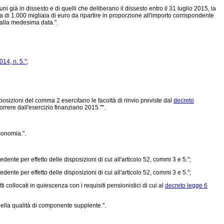
ni già in dissesto e di quelli che deliberano il dissesto entro il 31 luglio 2015, la
i 1.000 migliaia di euro da ripartire in proporzione all'importo corrispondente
 alla medesima data.".
14, n. 5.";
disposizioni del comma 2 esercitano le facoltà di rinvio previste dal
decreto
rrere dall'esercizio finanziario 2015."".
economia.".
ente per effetto delle disposizioni di cui all'articolo 52, commi 3 e 5.";
ente per effetto delle disposizioni di cui all'articolo 52, commi 3 e 5.";
collocati in quiescenza con i requisiti pensionistici di cui al
decreto legge 6
nella qualità di componente supplente.".