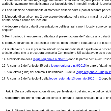
1. Le imprese insediate negli agglomerati industriali della Regione presso i beni 
attribuito, avanzare formale istanza per l'acquisto degli immobili medesimi, previ
2. La valutazione dell'immobile al momento della vendita è pari al settanta per cent
3. L'importo di cui al comma 2 può essere decurtato, nella misura massima del diec
norma, sono a carico del locatore.
4. A decorrere dalla data di presentazione dell'istanza i canoni locativi sono compu
acquisto.
5. Per il periodo intercorrente dalla data di presentazione dell'istanza alla data 
6. Il prezzo di vendita è acquisito al bilancio della gestione liquidatoria per esse
7. Gli interventi di cui al presente articolo sono subordinati al rispetto delle pr
articolo prima che la procedura presso la Commissione UE abbia avuto esito positi
14. All'articolo 84 della
legge regionale n. 9/2015
dopo le parole "2014-2018" sono 
15. Al comma 1 dell'articolo 85 della
legge regionale n. 9/2015
le parole "da almen
16. Alla lettera g bis) del comma 1 dell'articolo 13 della
legge regionale 8 luglio 1
17. Al comma 1 dell'articolo 4 della
legge regionale 13 gennaio 2015, n. 2
dopo le
Art. 2.
Durata delle operazioni di voto per le elezioni del sindaco e del consig
1. A decorrere dal primo rinnovo dei consigli comunali successivo alla data di entr
Art. 3.
Disposizioni in materia di surrogazione dei consiglieri comunali.