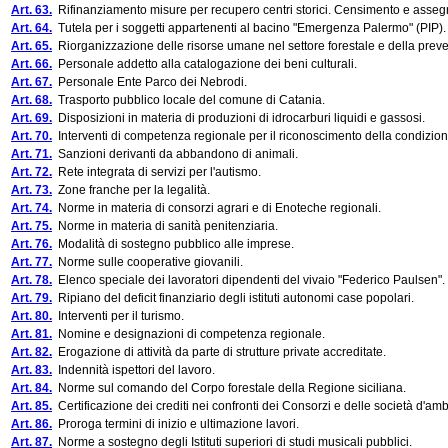
Art. 63.
Rifinanziamento misure per recupero centri storici. Censimento e assegn
Art. 64.
Tutela per i soggetti appartenenti al bacino "Emergenza Palermo" (PIP).
Art. 65.
Riorganizzazione delle risorse umane nel settore forestale e della preve
Art. 66.
Personale addetto alla catalogazione dei beni culturali.
Art. 67.
Personale Ente Parco dei Nebrodi.
Art. 68.
Trasporto pubblico locale del comune di Catania.
Art. 69.
Disposizioni in materia di produzioni di idrocarburi liquidi e gassosi.
Art. 70.
Interventi di competenza regionale per il riconoscimento della condizione 
Art. 71.
Sanzioni derivanti da abbandono di animali.
Art. 72.
Rete integrata di servizi per l'autismo.
Art. 73.
Zone franche per la legalità.
Art. 74.
Norme in materia di consorzi agrari e di Enoteche regionali.
Art. 75.
Norme in materia di sanità penitenziaria.
Art. 76.
Modalità di sostegno pubblico alle imprese.
Art. 77.
Norme sulle cooperative giovanili.
Art. 78.
Elenco speciale dei lavoratori dipendenti del vivaio "Federico Paulsen".
Art. 79.
Ripiano del deficit finanziario degli istituti autonomi case popolari.
Art. 80.
Interventi per il turismo.
Art. 81.
Nomine e designazioni di competenza regionale.
Art. 82.
Erogazione di attività da parte di strutture private accreditate.
Art. 83.
Indennità ispettori del lavoro.
Art. 84.
Norme sul comando del Corpo forestale della Regione siciliana.
Art. 85.
Certificazione dei crediti nei confronti dei Consorzi e delle società d'amb
Art. 86.
Proroga termini di inizio e ultimazione lavori.
Art. 87.
Norme a sostegno degli Istituti superiori di studi musicali pubblici.