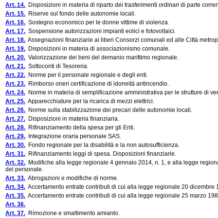
Art. 14.
Disposizioni in materia di riparto dei trasferimenti ordinari di parte corrent
Art. 15.
Riserve sul fondo delle autonomie locali.
Art. 16.
Sostegno economico per le donne vittime di violenza.
Art. 17.
Sospensione autorizzazioni impianti eolici e fotovoltaici.
Art. 18.
Assegnazioni finanziarie ai liberi Consorzi comunali ed alle Città metrop
Art. 19.
Disposizioni in materia di associazionismo comunale.
Art. 20.
Valorizzazione dei beni del demanio marittimo regionale.
Art. 21.
Sottoconti di Tesoreria.
Art. 22.
Norme per il personale regionale e degli enti.
Art. 23.
Rimborso oneri certificazione di idoneità antincendio.
Art. 24.
Norme in materia di semplificazione amministrativa per le strutture di ve
Art. 25.
Apparecchiature per la ricarica di mezzi elettrici.
Art. 26.
Norme sulla stabilizzazione dei precari delle autonomie locali.
Art. 27.
Disposizioni in materia finanziaria.
Art. 28.
Rifinanziamento della spesa per gli Enti.
Art. 29.
Integrazione oraria personale SAS.
Art. 30.
Fondo regionale per la disabilità e la non autosufficienza.
Art. 31.
Rifinanziamento leggi di spesa. Disposizioni finanziarie.
Art. 32.
Modifiche alla legge regionale 4 gennaio 2014, n. 1, e alla legge regio
del personale.
Art. 33.
Abrogazioni e modifiche di norme.
Art. 34.
Accertamento entrate contributi di cui alla legge regionale 20 dicembre 
Art. 35.
Accertamento entrate contributi di cui alla legge regionale 25 marzo 1986
Art. 36.
Art. 37.
Rimozione e smaltimento amianto.