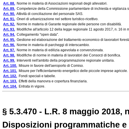
Art. 88.
Norme in materia di Associazioni regionali degli allevatori.
Art. 89.
Competenze della Commissione parlamentare di inchiesta e vigilanza sul 
Art. 90.
Attività di conciliazione del personale SAS.
Art. 91.
Oneri di urbanizzazione nel settore turistico-ricettivo.
Art. 92.
Norme in materia di Garante regionale delle persone con disabilità.
Art. 93.
Modifiche all'articolo 12 della legge regionale 11 agosto 2017, n. 16 in 
Art. 94.
Collegamento "open data".
Art. 95.
Gestione ed elaborazione del trattamento economico di lavoratori foresta
Art. 96.
Norme in materia di parcheggi di interscambio.
Art. 97.
Norme in materia di edilizia agevolata e convenzionata.
Art. 98.
Modifiche di norme in materia di lavoratori dei Consorzi di bonifica.
Art. 99.
Interventi nell'ambito della programmazione regionale unitaria.
Art. 100.
Misure in favore dell'aeroporto di Comiso.
Art. 101.
Misure per l'efficientamento energetico delle piccole imprese agricole.
Art. 102.
Fondi speciali e tabelle.
Art. 103.
Effetti della manovra e copertura finanziaria.
Art. 104.
Entrata in vigore.
§ 5.3.470 - L.R. 8 maggio 2018, n
Disposizioni programmatiche e c