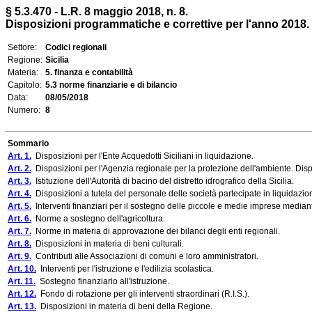
§ 5.3.470 - L.R. 8 maggio 2018, n. 8.
Disposizioni programmatiche e correttive per l'anno 2018. L
Settore:
Codici regionali
Regione:
Sicilia
Materia:
5. finanza e contabilità
Capitolo:
5.3 norme finanziarie e di bilancio
Data:
08/05/2018
Numero:
8
Sommario
Art. 1.
Disposizioni per l'Ente Acquedotti Siciliani in liquidazione.
Art. 2.
Disposizioni per l'Agenzia regionale per la protezione dell'ambiente. Dispos
Art. 3.
Istituzione dell'Autorità di bacino del distretto idrografico della Sicilia.
Art. 4.
Disposizioni a tutela del personale delle società partecipate in liquidazio
Art. 5.
Interventi finanziari per il sostegno delle piccole e medie imprese median
Art. 6.
Norme a sostegno dell'agricoltura.
Art. 7.
Norme in materia di approvazione dei bilanci degli enti regionali.
Art. 8.
Disposizioni in materia di beni culturali.
Art. 9.
Contributi alle Associazioni di comuni e loro amministratori.
Art. 10.
Interventi per l'istruzione e l'edilizia scolastica.
Art. 11.
Sostegno finanziario all'istruzione.
Art. 12.
Fondo di rotazione per gli interventi straordinari (R.I.S.).
Art. 13.
Disposizioni in materia di beni della Regione.