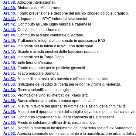
Art. 38.
Adozioni internazionali.
Art. 39.
Biobanca del Mediterraneo.
Art. 40.
Fondo prevenzione e gestione del rischio idrogeologico e idraulico.
Art. 41.
Adeguamento ISTAT indennità talassemici.
Art. 42.
Contributo all'Ente luglio musicale trapanese.
Art. 43.
Convenzioni per idromoto.
Art. 44.
Contributo al teatro comunale di Adrano.
Art. 45.
Trattamento integrativo personale in quiescenza EAS.
Art. 46.
Interventi per la tutela e lo sviluppo dello sport.
Art. 47.
Scuole e antichi mestieri delle tradizioni popolari.
Art. 48.
Interventi per la Targa Florio.
Art. 49.
Ente fiera di Messina.
Art. 50.
Fondo regionale per le politiche giovanili.
Art. 51.
Teatro popolare Samonà.
Art. 52.
Misure di contrasto alla povertà e all'esclusione sociale.
Art. 53.
Istituzione del reddito di libertà per le donne vittime di violenza.
Art. 54.
Ricerca scientifica e tecnologica.
Art. 55.
Promozione vino sui mercati dei Paesi terzi.
Art. 56.
Banco alimentare onlus e banco opere di carità.
Art. 57.
Misure in favore dei giornalisti vittime delle azioni della criminalità.
Art. 58.
Misure per il ripopolamento del coniglio selvatico e per la ricerca sui vi
Art. 59.
Contributo straordinario al libero consorzio di Caltanissetta.
Art. 60.
Fondo di solidarietà vittime di richieste estorsive.
Art. 61.
Norme in materia di trasferimento dei beni della società ex Sanderson.
Art. 62.
Agenzia comunale per il risanamento e la riqualificazione urbana della c