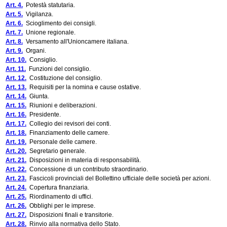
Art. 4.
Potestà statutaria.
Art. 5.
Vigilanza.
Art. 6.
Scioglimento dei consigli.
Art. 7.
Unione regionale.
Art. 8.
Versamento all'Unioncamere italiana.
Art. 9.
Organi.
Art. 10.
Consiglio.
Art. 11.
Funzioni del consiglio.
Art. 12.
Costituzione del consiglio.
Art. 13.
Requisiti per la nomina e cause ostative.
Art. 14.
Giunta.
Art. 15.
Riunioni e deliberazioni.
Art. 16.
Presidente.
Art. 17.
Collegio dei revisori dei conti.
Art. 18.
Finanziamento delle camere.
Art. 19.
Personale delle camere.
Art. 20.
Segretario generale.
Art. 21.
Disposizioni in materia di responsabilità.
Art. 22.
Concessione di un contributo straordinario.
Art. 23.
Fascicoli provinciali del Bollettino ufficiale delle società per azioni.
Art. 24.
Copertura finanziaria.
Art. 25.
Riordinamento di uffici.
Art. 26.
Obblighi per le imprese.
Art. 27.
Disposizioni finali e transitorie.
Art. 28.
Rinvio alla normativa dello Stato.