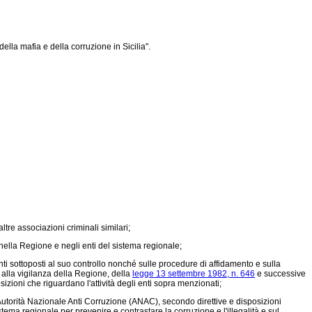
lla mafia e della corruzione in Sicilia".
ltre associazioni criminali similari;
à nella Regione e negli enti del sistema regionale;
nti sottoposti al suo controllo nonché sulle procedure di affidamento e sulla
i alla vigilanza della Regione, della
legge 13 settembre 1982, n. 646
e successive
izioni che riguardano l'attività degli enti sopra menzionati;
Autorità Nazionale Anti Corruzione (ANAC), secondo direttive e disposizioni
istema regionale per prevenire e contrastare la corruzione e l'illegalità e sul