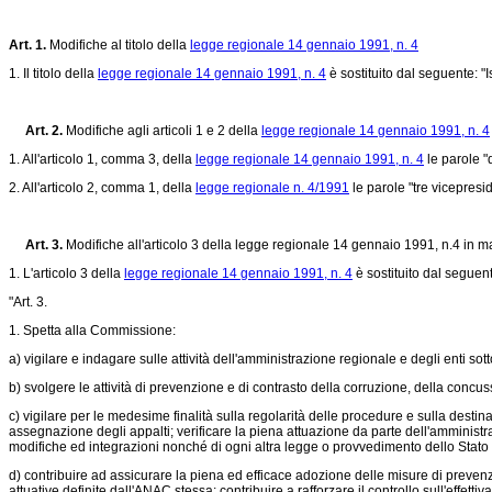
Art. 1.
Modifiche al titolo della
legge regionale 14 gennaio 1991, n. 4
1. Il titolo della
legge regionale 14 gennaio 1991, n. 4
è sostituito dal seguente: "
Art. 2.
Modifiche agli articoli 1 e 2 della
legge regionale 14 gennaio 1991, n. 4
1. All'articolo 1, comma 3, della
legge regionale 14 gennaio 1991, n. 4
le parole "q
2. All'articolo 2, comma 1, della
legge regionale n. 4/1991
le parole "tre vicepresid
Art. 3.
Modifiche all'articolo 3 della legge regionale 14 gennaio 1991, n.4 in
1. L'articolo 3 della
legge regionale 14 gennaio 1991, n. 4
è sostituito dal seguen
"Art. 3.
1. Spetta alla Commissione:
a) vigilare e indagare sulle attività dell'amministrazione regionale e degli enti sott
b) svolgere le attività di prevenzione e di contrasto della corruzione, della concuss
c) vigilare per le medesime finalità sulla regolarità delle procedure e sulla desti
assegnazione degli appalti; verificare la piena attuazione da parte dell'amministrazi
modifiche ed integrazioni nonché di ogni altra legge o provvedimento dello Stato o 
d) contribuire ad assicurare la piena ed efficace adozione delle misure di preven
attuative definite dall'ANAC stessa; contribuire a rafforzare il controllo sull'effett