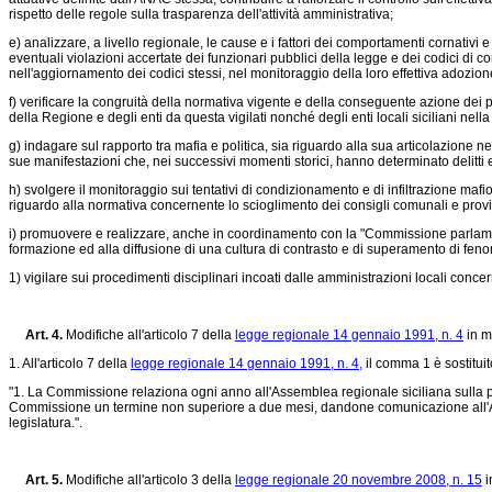
rispetto delle regole sulla trasparenza dell'attività amministrativa;
e) analizzare, a livello regionale, le cause e i fattori dei comportamenti cornativi e
eventuali violazioni accertate dei funzionari pubblici della legge e dei codici di
nell'aggiornamento dei codici stessi, nel monitoraggio della loro effettiva adozione
f) verificare la congruità della normativa vigente e della conseguente azione dei pu
della Regione e degli enti da questa vigilati nonché degli enti locali siciliani nella 
g) indagare sul rapporto tra mafia e politica, sia riguardo alla sua articolazione ne
sue manifestazioni che, nei successivi momenti storici, hanno determinato delitti e 
h) svolgere il monitoraggio sui tentativi di condizionamento e di infiltrazione mafi
riguardo alla normativa concernente lo scioglimento dei consigli comunali e provinc
i) promuovere e realizzare, anche in coordinamento con la "Commissione parlamentar
formazione ed alla diffusione di una cultura di contrasto e di superamento di fenom
1) vigilare sui procedimenti disciplinari incoati dalle amministrazioni locali conce
Art. 4.
Modifiche all'articolo 7 della
legge regionale 14 gennaio 1991, n. 4
in m
1. All'articolo 7 della
legge regionale 14 gennaio 1991, n. 4,
il comma 1 è sostitui
"1. La Commissione relaziona ogni anno all'Assemblea regionale siciliana sulla pr
Commissione un termine non superiore a due mesi, dandone comunicazione all'Au
legislatura.".
Art. 5.
Modifiche all'articolo 3 della
legge regionale 20 novembre 2008, n. 15
i