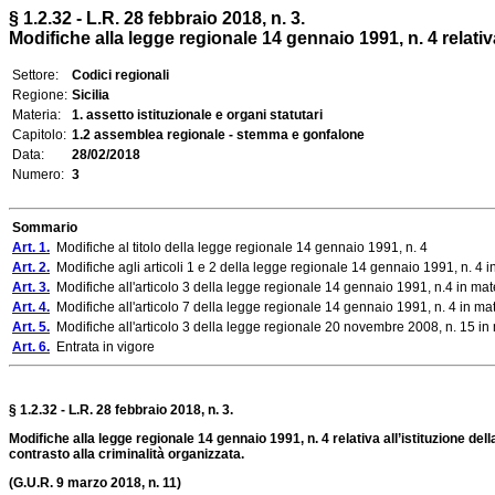
§ 1.2.32 - L.R. 28 febbraio 2018, n. 3.
Modifiche alla legge regionale 14 gennaio 1991, n. 4 relativ
Settore:
Codici regionali
Regione:
Sicilia
Materia:
1. assetto istituzionale e organi statutari
Capitolo:
1.2 assemblea regionale - stemma e gonfalone
Data:
28/02/2018
Numero:
3
Sommario
Art. 1.
Modifiche al titolo della legge regionale 14 gennaio 1991, n. 4
Art. 2.
Modifiche agli articoli 1 e 2 della legge regionale 14 gennaio 1991, n. 4
Art. 3.
Modifiche all'articolo 3 della legge regionale 14 gennaio 1991, n.4 in m
Art. 4.
Modifiche all'articolo 7 della legge regionale 14 gennaio 1991, n. 4 in m
Art. 5.
Modifiche all'articolo 3 della legge regionale 20 novembre 2008, n. 15 in m
Art. 6.
Entrata in vigore
§ 1.2.32 - L.R. 28 febbraio 2018, n. 3.
Modifiche alla legge regionale 14 gennaio 1991, n. 4 relativa all’istituzione d
contrasto alla criminalità organizzata.
(G.U.R. 9 marzo 2018, n. 11)