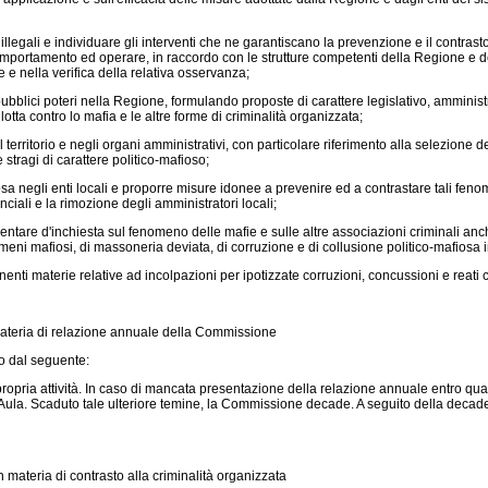
 illegali e individuare gli interventi che ne garantiscano la prevenzione e il contrasto
 comportamento ed operare, in raccordo con le strutture competenti della Regione e d
 e nella verifica della relativa osservanza;
bblici poteri nella Regione, formulando proposte di carattere legislativo, amministra
lotta contro lo mafia e le altre forme di criminalità organizzata;
l territorio e negli organi amministrativi, con particolare riferimento alla selezione 
stragi di carattere politico-mafioso;
osa negli enti locali e proporre misure idonee a prevenire ed a contrastare tali fenom
iali e la rimozione degli amministratori locali;
e d'inchiesta sul fenomeno delle mafie e sulle altre associazioni criminali anche st
eni mafiosi, di massoneria deviata, di corruzione e di collusione politico-mafiosa in
rnenti materie relative ad incolpazioni per ipotizzate corruzioni, concussioni e reati
ateria di relazione annuale della Commissione
to dal seguente:
opria attività. In caso di mancata presentazione della relazione annuale entro quat
la. Scaduto tale ulteriore temine, la Commissione decade. A seguito della decad
n materia di contrasto alla criminalità organizzata