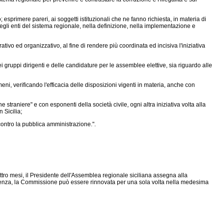
; esprimere pareri, ai soggetti istituzionali che ne fanno richiesta, in materia di
egli enti del sistema regionale, nella definizione, nella implementazione e
tivo ed organizzativo, al fine di rendere più coordinata ed incisiva l'iniziativa
dei gruppi dirigenti e delle candidature per le assemblee elettive, sia riguardo alle
eni, verificando l'efficacia delle disposizioni vigenti in materia, anche con
raniere" e con esponenti della società civile, ogni altra iniziativa volta alla
 Sicilia;
 contro la pubblica amministrazione.".
tro mesi, il Presidente dell'Assemblea regionale siciliana assegna alla
enza, la Commissione può essere rinnovata per una sola volta nella medesima