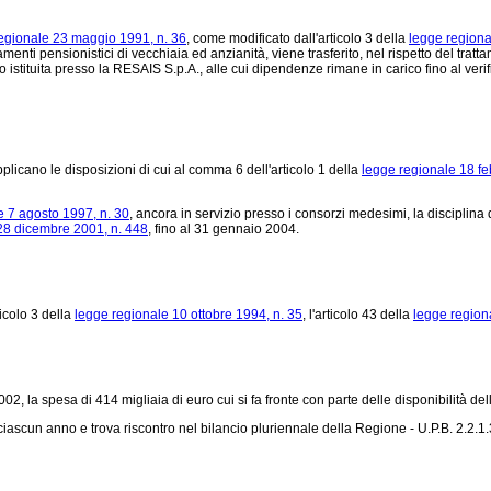
egionale 23 maggio 1991, n. 36
, come modificato dall'articolo 3 della
legge regiona
ttamenti pensionistici di vecchiaia ed anzianità, viene trasferito, nel rispetto del t
stituita presso la RESAIS S.p.A., alle cui dipendenze rimane in carico fino al verifica
plicano le disposizioni di cui al comma 6 dell'articolo 1 della
legge regionale 18 fe
e 7 agosto 1997, n. 30
, ancora in servizio presso i consorzi medesimi, la disciplina d
28 dicembre 2001, n. 448
, fino al 31 gennaio 2004.
rticolo 3 della
legge regionale 10 ottobre 1994, n. 35
, l'articolo 43 della
legge region
02, la spesa di 414 migliaia di euro cui si fa fronte con parte delle disponibilità del
ciascun anno e trova riscontro nel bilancio pluriennale della Regione - U.P.B. 2.2.1.