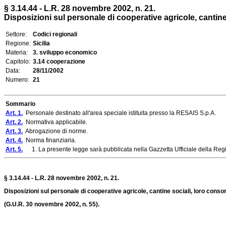
§ 3.14.44 - L.R. 28 novembre 2002, n. 21.
Disposizioni sul personale di cooperative agricole, cantine 
Settore:
Codici regionali
Regione:
Sicilia
Materia:
3. sviluppo economico
Capitolo:
3.14 cooperazione
Data:
28/11/2002
Numero:
21
Sommario
Art. 1.
Personale destinato all'area speciale istituita presso la RESAIS S.p.A.
Art. 2.
Normativa applicabile.
Art. 3.
Abrogazione di norme.
Art. 4.
Norma finanziaria.
Art. 5.
1. La presente legge sarà pubblicata nella Gazzetta Ufficiale della Regio
§ 3.14.44 - L.R. 28 novembre 2002, n. 21.
Disposizioni sul personale di cooperative agricole, cantine sociali, loro consor
(G.U.R. 30 novembre 2002, n. 55).