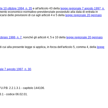
le 10 ottobre 1994, n. 35
e all'articolo 43 della
legge regionale 7 agosto 1997, n.
rattamento economico-normativo-previdenziale posseduto alla data di entrata in
rsi delle previsioni di cui agli articoli 4 e 5 della
legge regionale 20 gennaio
bbraio 1986, n. 7
, nonché gli articoli 4, 5 e 10 della
legge regionale 20 gennaio
i cui alla presente legge si applica, in forza dell'articolo 5, comma 4, della
legge
ale 7 agosto 1997, n. 30
.
l'U.P.B. 2.2.1.3.1 - capitolo 144106.
3.1 - codice 06.02.01.