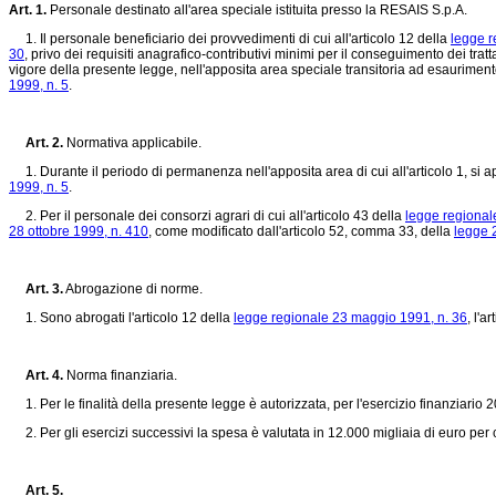
Art. 1.
Personale destinato all'area speciale istituita presso la RESAIS S.p.A.
1. Il personale beneficiario dei provvedimenti di cui all'articolo 12 della
legge r
30
, privo dei requisiti anagrafico-contributivi minimi per il conseguimento dei tra
vigore della presente legge, nell'apposita area speciale transitoria ad esaurimento i
1999, n. 5
.
Art. 2.
Normativa applicabile.
1. Durante il periodo di permanenza nell'apposita area di cui all'articolo 1, si ap
1999, n. 5
.
2. Per il personale dei consorzi agrari di cui all'articolo 43 della
legge regional
28 ottobre 1999, n. 410
, come modificato dall'articolo 52, comma 33, della
legge 
Art. 3.
Abrogazione di norme.
1. Sono abrogati l'articolo 12 della
legge regionale 23 maggio 1991, n. 36
, l'a
Art. 4.
Norma finanziaria.
1. Per le finalità della presente legge è autorizzata, per l'esercizio finanziario 20
2. Per gli esercizi successivi la spesa è valutata in 12.000 migliaia di euro per 
Art. 5.