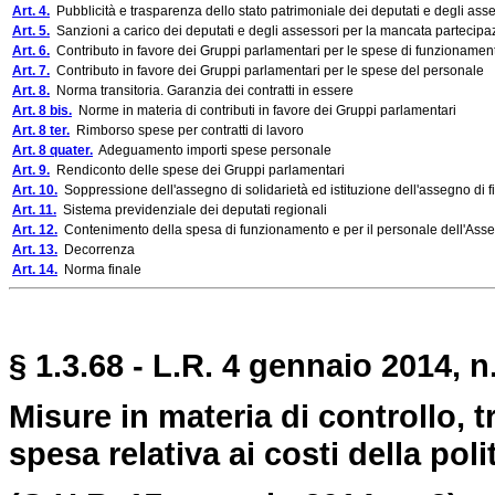
Art. 4.
Pubblicità e trasparenza dello stato patrimoniale dei deputati e degli asse
Art. 5.
Sanzioni a carico dei deputati e degli assessori per la mancata partecipaz
Art. 6.
Contributo in favore dei Gruppi parlamentari per le spese di funzionamen
Art. 7.
Contributo in favore dei Gruppi parlamentari per le spese del personale
Art. 8.
Norma transitoria. Garanzia dei contratti in essere
Art. 8 bis.
Norme in materia di contributi in favore dei Gruppi parlamentari
Art. 8 ter.
Rimborso spese per contratti di lavoro
Art. 8 quater.
Adeguamento importi spese personale
Art. 9.
Rendiconto delle spese dei Gruppi parlamentari
Art. 10.
Soppressione dell'assegno di solidarietà ed istituzione dell'assegno di 
Art. 11.
Sistema previdenziale dei deputati regionali
Art. 12.
Contenimento della spesa di funzionamento e per il personale dell'Ass
Art. 13.
Decorrenza
Art. 14.
Norma finale
§ 1.3.68 - L.R. 4 gennaio 2014, n.
Misure in materia di controllo,
spesa relativa ai costi della poli