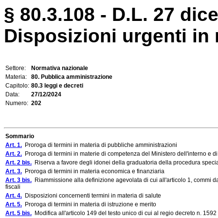
§ 80.3.108 - D.L. 27 dic
Disposizioni urgenti in 
Settore:
Normativa nazionale
Materia:
80. Pubblica amministrazione
Capitolo:
80.3 leggi e decreti
Data:
27/12/2024
Numero:
202
Sommario
Art. 1.
Proroga di termini in materia di pubbliche amministrazioni
Art. 2.
Proroga di termini in materie di competenza del Ministero dell'interno e d
Art. 2 bis.
Riserva a favore degli idonei della graduatoria della procedura specia
Art. 3.
Proroga di termini in materia economica e finanziaria
Art. 3 bis.
Riammissione alla definizione agevolata di cui all'articolo 1, commi da 
fiscali
Art. 4.
Disposizioni concernenti termini in materia di salute
Art. 5.
Proroga di termini in materia di istruzione e merito
Art. 5 bis.
Modifica all'articolo 149 del testo unico di cui al regio decreto n. 1592 