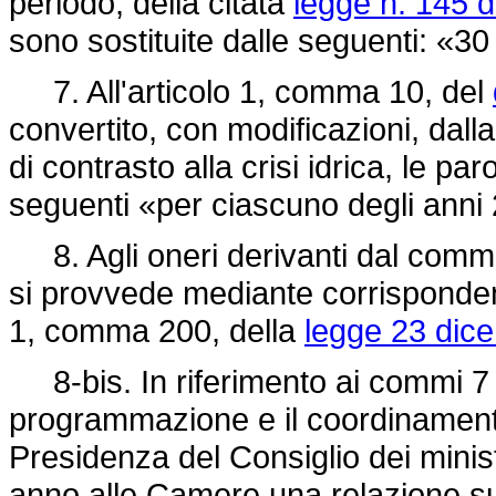
periodo, della citata
legge n. 145 d
sono sostituite dalle seguenti: «
7. All'articolo 1, comma 10, del
convertito, con modificazioni, dall
di contrasto alla crisi idrica, le p
seguenti «per ciascuno degli anni
8. Agli oneri derivanti dal comma
si provvede mediante corrispondent
1, comma 200, della
legge 23 dic
8-bis. In riferimento ai commi 7 e
programmazione e il coordinamento
Presidenza del Consiglio dei minist
anno alle Camere una relazione sul