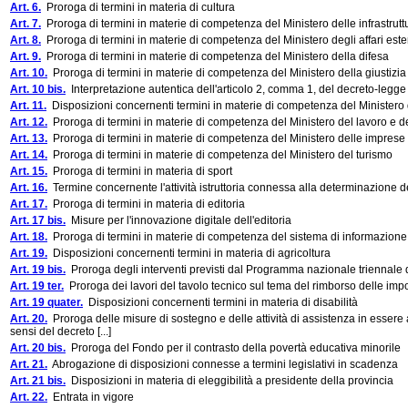
Art. 6.
Proroga di termini in materia di cultura
Art. 7.
Proroga di termini in materie di competenza del Ministero delle infrastruttu
Art. 8.
Proroga di termini in materie di competenza del Ministero degli affari est
Art. 9.
Proroga di termini in materie di competenza del Ministero della difesa
Art. 10.
Proroga di termini in materie di competenza del Ministero della giustizia
Art. 10 bis.
Interpretazione autentica dell'articolo 2, comma 1, del decreto-legge
Art. 11.
Disposizioni concernenti termini in materie di competenza del Ministero 
Art. 12.
Proroga di termini in materie di competenza del Ministero del lavoro e del
Art. 13.
Proroga di termini in materie di competenza del Ministero delle imprese 
Art. 14.
Proroga di termini in materie di competenza del Ministero del turismo
Art. 15.
Proroga di termini in materia di sport
Art. 16.
Termine concernente l'attività istruttoria connessa alla determinazione dei
Art. 17.
Proroga di termini in materia di editoria
Art. 17 bis.
Misure per l'innovazione digitale dell'editoria
Art. 18.
Proroga di termini in materie di competenza del sistema di informazione 
Art. 19.
Disposizioni concernenti termini in materia di agricoltura
Art. 19 bis.
Proroga degli interventi previsti dal Programma nazionale triennale 
Art. 19 ter.
Proroga dei lavori del tavolo tecnico sul tema del rimborso delle impo
Art. 19 quater.
Disposizioni concernenti termini in materia di disabilità
Art. 20.
Proroga delle misure di sostegno e delle attività di assistenza in essere
sensi del decreto [...]
Art. 20 bis.
Proroga del Fondo per il contrasto della povertà educativa minorile
Art. 21.
Abrogazione di disposizioni connesse a termini legislativi in scadenza
Art. 21 bis.
Disposizioni in materia di eleggibilità a presidente della provincia
Art. 22.
Entrata in vigore