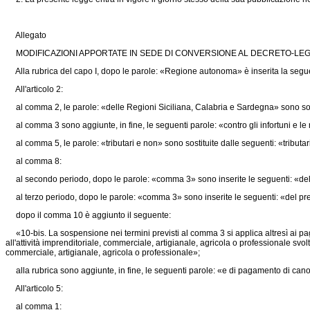
Allegato
MODIFICAZIONI APPORTATE IN SEDE DI CONVERSIONE AL DECRETO-LEGGE
Alla rubrica del capo I, dopo le parole: «Regione autonoma» è inserita la segue
All'articolo 2:
al comma 2, le parole: «delle Regioni Siciliana, Calabria e Sardegna» sono sost
al comma 3 sono aggiunte, in fine, le seguenti parole: «contro gli infortuni e le 
al comma 5, le parole: «tributari e non» sono sostituite dalle seguenti: «tributari
al comma 8:
al secondo periodo, dopo le parole: «comma 3» sono inserite le seguenti: «del 
al terzo periodo, dopo le parole: «comma 3» sono inserite le seguenti: «del pre
dopo il comma 10 è aggiunto il seguente:
«10-bis. La sospensione nei termini previsti al comma 3 si applica altresì ai pagame
all'attività imprenditoriale, commerciale, artigianale, agricola o professionale svol
commerciale, artigianale, agricola o professionale»;
alla rubrica sono aggiunte, in fine, le seguenti parole: «e di pagamento di canon
All'articolo 5:
al comma 1: