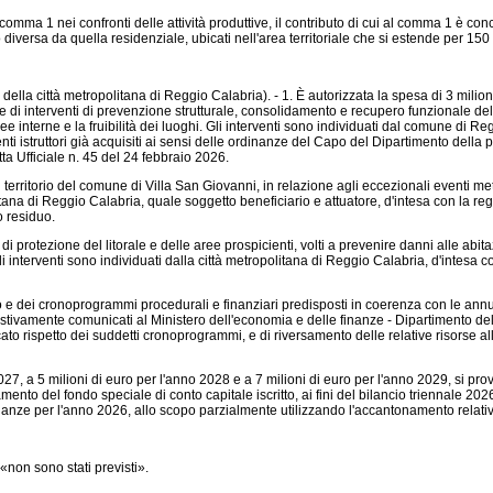
ma 1 nei confronti delle attività produttive, il contributo di cui al comma 1 è concess
o diversa da quella residenziale, ubicati nell'area territoriale che si estende per 15
 della città metropolitana di Reggio Calabria). - 1. È autorizzata la spesa di 3 milioni
i interventi di prevenzione strutturale, consolidamento e recupero funzionale del ter
 aree interne e la fruibilità dei luoghi. Gli interventi sono individuati dal comune di
i istruttori già acquisiti ai sensi delle ordinanze del Capo del Dipartimento della 
ta Ufficiale n. 45 del 24 febbraio 2026.
el territorio del comune di Villa San Giovanni, in relazione agli eccezionali eventi me
itana di Reggio Calabria, quale soggetto beneficiario e attuatore, d'intesa con la r
o residuo.
rotezione del litorale e delle aree prospicienti, volti a prevenire danni alle abitazi
Gli interventi sono individuati dalla città metropolitana di Reggio Calabria, d'intesa
to e dei cronoprogrammi procedurali e finanziari predisposti in coerenza con le annua
stivamente comunicati al Ministero dell'economia e delle finanze - Dipartimento del
ato rispetto dei suddetti cronoprogrammi, e di riversamento delle relative risorse all'
2027, a 5 milioni di euro per l'anno 2028 e a 7 milioni di euro per l'anno 2029, si pr
mento del fondo speciale di conto capitale iscritto, ai fini del bilancio triennale 2
 finanze per l'anno 2026, allo scopo parzialmente utilizzando l'accantonamento relati
«non sono stati previsti».