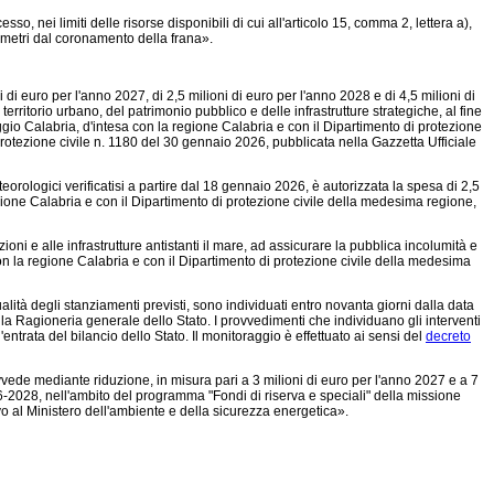
o, nei limiti delle risorse disponibili di cui all'articolo 15, comma 2, lettera a),
0 metri dal coronamento della frana».
 di euro per l'anno 2027, di 2,5 milioni di euro per l'anno 2028 e di 4,5 milioni di
ritorio urbano, del patrimonio pubblico e delle infrastrutture strategiche, al fine
 Reggio Calabria, d'intesa con la regione Calabria e con il Dipartimento di protezione
protezione civile n. 1180 del 30 gennaio 2026, pubblicata nella Gazzetta Ufficiale
teorologici verificatisi a partire dal 18 gennaio 2026, è autorizzata la spesa di 2,5
egione Calabria e con il Dipartimento di protezione civile della medesima regione,
oni e alle infrastrutture antistanti il mare, ad assicurare la pubblica incolumità e
 con la regione Calabria e con il Dipartimento di protezione civile della medesima
lità degli stanziamenti previsti, sono individuati entro novanta giorni dalla data
la Ragioneria generale dello Stato. I provvedimenti che individuano gli interventi
entrata del bilancio dello Stato. Il monitoraggio è effettuato ai sensi del
decreto
ovvede mediante riduzione, in misura pari a 3 milioni di euro per l'anno 2027 e a 7
026-2028, nell'ambito del programma "Fondi di riserva e speciali" della missione
vo al Ministero dell'ambiente e della sicurezza energetica».