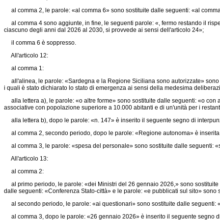
al comma 2, le parole: «al comma 6» sono sostituite dalle seguenti: «al comma
al comma 4 sono aggiunte, in fine, le seguenti parole: «, fermo restando il rispett
ciascuno degli anni dal 2026 al 2030, si provvede ai sensi dell'articolo 24»;
il comma 6 è soppresso.
All'articolo 12:
al comma 1:
all'alinea, le parole: «Sardegna e la Regione Siciliana sono autorizzate» sono so
i quali è stato dichiarato lo stato di emergenza ai sensi della medesima deliberaz
alla lettera a), le parole: «o altre forme» sono sostituite dalle seguenti: «o con al
associative con popolazione superiore a 10.000 abitanti e di un'unità per i restan
alla lettera b), dopo le parole: «n. 147» è inserito il seguente segno di interpun
al comma 2, secondo periodo, dopo le parole: «Regione autonoma» è inserita la s
al comma 3, le parole: «spesa del personale» sono sostituite dalle seguenti: «sp
All'articolo 13:
al comma 2:
al primo periodo, le parole: «dei Ministri del 26 gennaio 2026,» sono sostituite d
dalle seguenti: «Conferenza Stato-città» e le parole: «e pubblicati sul sito» sono so
al secondo periodo, le parole: «ai questionari» sono sostituite dalle seguenti: «a
al comma 3, dopo le parole: «26 gennaio 2026» è inserito il seguente segno di 