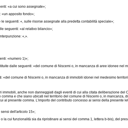
enti: «a cui sono assegnate»;
: «un apposito fondo»;
e seguenti: «, sulle risorse assegnate alla predetta contabilità speciale»;
e seguenti: «al relativo bilancio»;
nterpunzione: «,».
enti: «numero 1)»;
ituite dalle seguenti: «del comune di Niscemi o, in mancanza di aree idonee nel med
i: «del comune di Niscemi o, in mancanza di immobili idonei nel medesimo territorio
eriori immobili, anche non danneggiati dagli eventi di cui alla citata deliberazione de
 comma e che siano ubicati nel territorio del comune di Niscemi o, in mancanza, di comu
 di cui al presente comma. L'importo del contributo concesso ai sensi della presente 
sensi dell'articolo 15»;
 cui funzionalità sia da ripristinare ai sensi del comma 1, lettera b-bis), del pres