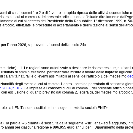
nti di cui ai commi 1 e 2 e di favorire la rapida ripresa delle attività economiche e
risorse di cui al comma 4 del presente articolo sono effettuate direttamente dall'Agen
regolamento di cui al decreto del Presidente della Repubblica 1° dicembre 1999, n. 
ticolo, effettuate le procedure di accertamento e delimitazione ai sensi dell'artico
per l'anno 2026, si provvede ai sensi dell'articolo 24»;
 e ittiche). - 1. Le regioni sono autorizzate a destinare le risorse residue, risultanti
 nel risultato di amministrazione, per finanziare misure a favore delle imprese agricole
 calamità naturali e di eventi assimilabili ai sensi dell'articolo 1 del medesimo
dec
onalità degli eventi di cui al comma 1 entro il termine perentorio di sessanta giorn
o 2004, n. 102.
Le imprese e i consorzi di cui al comma 1 del presente articolo possono
con esclusione di quanto previsto dal comma 2, lettera d), del medesimo articolo 5
ole: «di ENIT» sono sostituite dalle seguenti: «della società ENIT».
a parola: «Siciliana» è sostituita dalla seguente: «siciliana» ed è aggiunto, in fi
ro annui per ciascuna regione e 896.955 euro annui per il Dipartimento della protezi