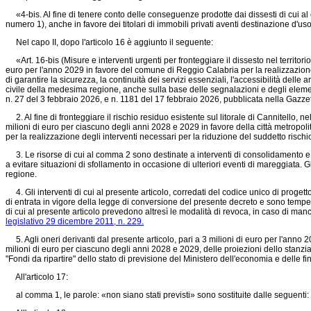
«4-bis. Al fine di tenere conto delle conseguenze prodotte dai dissesti di cui al com
numero 1), anche in favore dei titolari di immobili privati aventi destinazione d'us
Nel capo II, dopo l'articolo 16 è aggiunto il seguente:
«Art. 16-bis (Misure e interventi urgenti per fronteggiare il dissesto nel territorio
euro per l'anno 2029 in favore del comune di Reggio Calabria per la realizzazione d
di garantire la sicurezza, la continuità dei servizi essenziali, l'accessibilità delle
civile della medesima regione, anche sulla base delle segnalazioni e degli element
n. 27 del 3 febbraio 2026, e n. 1181 del 17 febbraio 2026, pubblicata nella Gazzet
2. Al fine di fronteggiare il rischio residuo esistente sul litorale di Cannitello, n
milioni di euro per ciascuno degli anni 2028 e 2029 in favore della città metropol
per la realizzazione degli interventi necessari per la riduzione del suddetto rischi
3. Le risorse di cui al comma 2 sono destinate a interventi di consolidamento e di p
a evitare situazioni di sfollamento in occasione di ulteriori eventi di mareggiata. 
regione.
4. Gli interventi di cui al presente articolo, corredati del codice unico di proget
di entrata in vigore della legge di conversione del presente decreto e sono tempe
di cui al presente articolo prevedono altresì le modalità di revoca, in caso di manc
legislativo 29 dicembre 2011, n. 229.
5. Agli oneri derivanti dal presente articolo, pari a 3 milioni di euro per l'anno 
milioni di euro per ciascuno degli anni 2028 e 2029, delle proiezioni dello stanzia
"Fondi da ripartire" dello stato di previsione del Ministero dell'economia e delle
All'articolo 17:
al comma 1, le parole: «non siano stati previsti» sono sostituite dalle seguenti: 