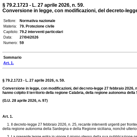
§ 79.2.1723 - L. 27 aprile 2026, n. 59.
Conversione in legge, con modificazioni, del decreto-legge 
Settore:
Normativa nazionale
Materia:
79. Protezione civile
Capitolo:
79.2 interventi particolari
Data:
27/04/2026
Numero:
59
Sommario
Art. 1.
§ 79.2.1723 - L. 27 aprile 2026, n. 59.
Conversione in legge, con modificazioni, del decreto-legge 27 febbraio 2026, n
hanno colpito il territorio della regione Calabria, della regione autonoma della
(G.U. 28 aprile 2026, n. 97)
Art. 1.
1. Il decreto-legge 27 febbraio 2026, n. 25, recante interventi urgenti per fronte
della regione autonoma della Sardegna e della Regione siciliana, nonchè ulteriori m
2. La presente legge entra in vigore il giorno stesso della sua pubblicazione nel