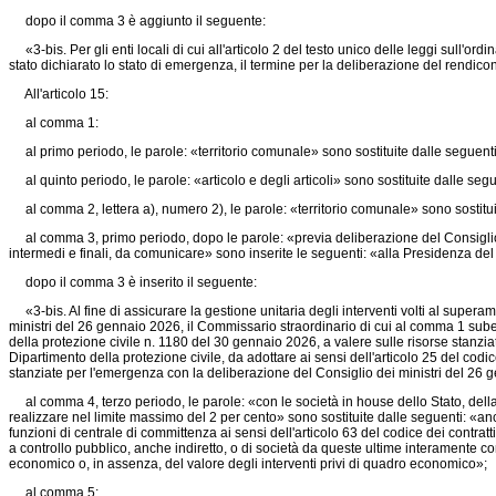
dopo il comma 3 è aggiunto il seguente:
«3-bis. Per gli enti locali di cui all'articolo 2 del testo unico delle leggi sull'ordi
stato dichiarato lo stato di emergenza, il termine per la deliberazione del rendico
All'articolo 15:
al comma 1:
al primo periodo, le parole: «territorio comunale» sono sostituite dalle seguenti
al quinto periodo, le parole: «articolo e degli articoli» sono sostituite dalle seguen
al comma 2, lettera a), numero 2), le parole: «territorio comunale» sono sostitui
al comma 3, primo periodo, dopo le parole: «previa deliberazione del Consiglio dei
intermedi e finali, da comunicare» sono inserite le seguenti: «alla Presidenza del 
dopo il comma 3 è inserito il seguente:
«3-bis. Al fine di assicurare la gestione unitaria degli interventi volti al super
ministri del 26 gennaio 2026, il Commissario straordinario di cui al comma 1 suben
della protezione civile n. 1180 del 30 gennaio 2026, a valere sulle risorse stan
Dipartimento della protezione civile, da adottare ai sensi dell'articolo 25 del codice
stanziate per l'emergenza con la deliberazione del Consiglio dei ministri del 26 g
al comma 4, terzo periodo, le parole: «con le società in house dello Stato, della 
realizzare nel limite massimo del 2 per cento» sono sostituite dalle seguenti: «anc
funzioni di centrale di committenza ai sensi dell'articolo 63 del codice dei contratti
a controllo pubblico, anche indiretto, o di società da queste ultime interamente cont
economico o, in assenza, del valore degli interventi privi di quadro economico»;
al comma 5: