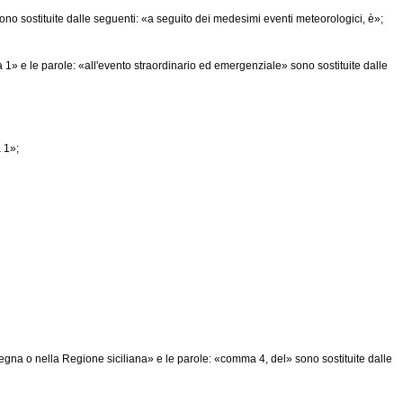
ono sostituite dalle seguenti: «a seguito dei medesimi eventi meteorologici, è»;
1» e le parole: «all'evento straordinario ed emergenziale» sono sostituite dalle
 1»;
gna o nella Regione siciliana» e le parole: «comma 4, del» sono sostituite dalle