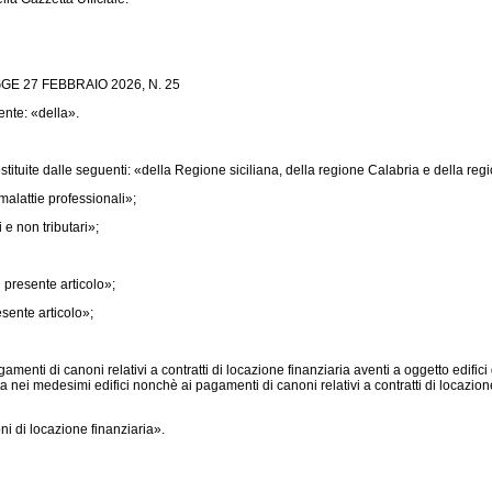
 27 FEBBRAIO 2026, N. 25
nte: «della».
ituite dalle seguenti: «della Regione siciliana, della regione Calabria e della r
malattie professionali»;
 e non tributari»;
presente articolo»;
sente articolo»;
nti di canoni relativi a contratti di locazione finanziaria aventi a oggetto edifici 
ta nei medesimi edifici nonchè ai pagamenti di canoni relativi a contratti di locazione
i di locazione finanziaria».