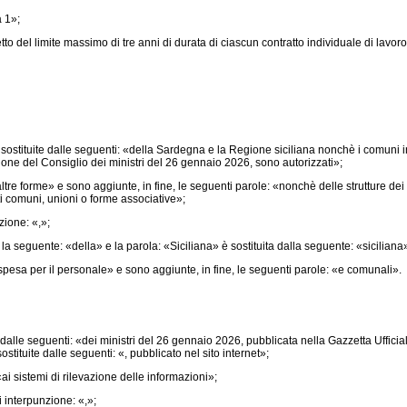
 1»;
o del limite massimo di tre anni di durata di ciascun contratto individuale di lavor
stituite dalle seguenti: «della Sardegna e la Regione siciliana nonchè i comuni inte
ione del Consiglio dei ministri del 26 gennaio 2026, sono autorizzati»;
tre forme» e sono aggiunte, in fine, le seguenti parole: «nonchè delle strutture dei c
ti comuni, unioni o forme associative»;
zione: «,»;
eguente: «della» e la parola: «Siciliana» è sostituita dalla seguente: «siciliana
esa per il personale» e sono aggiunte, in fine, le seguenti parole: «e comunali».
alle seguenti: «dei ministri del 26 gennaio 2026, pubblicata nella Gazzetta Ufficiale
stituite dalle seguenti: «, pubblicato nel sito internet»;
i sistemi di rilevazione delle informazioni»;
interpunzione: «,»;