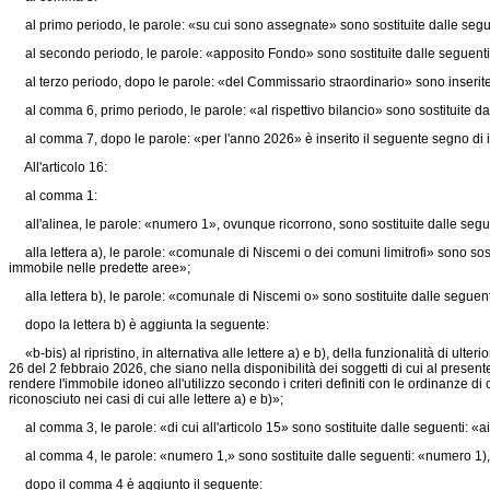
al primo periodo, le parole: «su cui sono assegnate» sono sostituite dalle segu
al secondo periodo, le parole: «apposito Fondo» sono sostituite dalle seguenti
al terzo periodo, dopo le parole: «del Commissario straordinario» sono inserite l
al comma 6, primo periodo, le parole: «al rispettivo bilancio» sono sostituite dall
al comma 7, dopo le parole: «per l'anno 2026» è inserito il seguente segno di i
All'articolo 16:
al comma 1:
all'alinea, le parole: «numero 1», ovunque ricorrono, sono sostituite dalle segu
alla lettera a), le parole: «comunale di Niscemi o dei comuni limitrofi» sono sost
immobile nelle predette aree»;
alla lettera b), le parole: «comunale di Niscemi o» sono sostituite dalle seguent
dopo la lettera b) è aggiunta la seguente:
«b-bis) al ripristino, in alternativa alle lettere a) e b), della funzionalità di ult
26 del 2 febbraio 2026, che siano nella disponibilità dei soggetti di cui al presente
rendere l'immobile idoneo all'utilizzo secondo i criteri definiti con le ordinanze
riconosciuto nei casi di cui alle lettere a) e b)»;
al comma 3, le parole: «di cui all'articolo 15» sono sostituite dalle seguenti: «ai 
al comma 4, le parole: «numero 1,» sono sostituite dalle seguenti: «numero 1), o la
dopo il comma 4 è aggiunto il seguente: