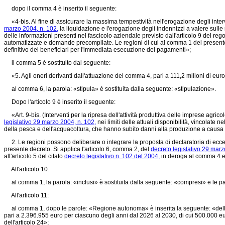
dopo il comma 4 è inserito il seguente:
«4-bis. Al fine di assicurare la massima tempestività nell'erogazione degli interve
marzo 2004, n. 102,
la liquidazione e l'erogazione degli indennizzi a valere sulle 
delle informazioni presenti nel fascicolo aziendale previsto dall'articolo 9 del 
automatizzate e domande precompilate. Le regioni di cui al comma 1 del presente ar
definitivo dei beneficiari per l'immediata esecuzione dei pagamenti»;
il comma 5 è sostituito dal seguente:
«5. Agli oneri derivanti dall'attuazione del comma 4, pari a 111,2 milioni di euro 
al comma 6, la parola: «stipula» è sostituita dalla seguente: «stipulazione».
Dopo l'articolo 9 è inserito il seguente:
«Art. 9-bis. (Interventi per la ripresa dell'attività produttiva delle imprese agricole
legislativo 29 marzo 2004, n. 102,
nei limiti delle attuali disponibilità, vincolate
della pesca e dell'acquacoltura, che hanno subito danni alla produzione a causa di
2. Le regioni possono deliberare o integrare la proposta di declaratoria di eccezi
presente decreto. Si applica l'articolo 6, comma 2, del
decreto legislativo 29 marz
all'articolo 5 del citato
decreto legislativo n. 102 del 2004,
in deroga al comma 4 e 
All'articolo 10:
al comma 1, la parola: «inclusi» è sostituita dalla seguente: «compresi» e le par
All'articolo 11:
al comma 1, dopo le parole: «Regione autonoma» è inserita la seguente: «della», l
pari a 2.396.955 euro per ciascuno degli anni dal 2026 al 2030, di cui 500.000 eu
dell'articolo 24»;