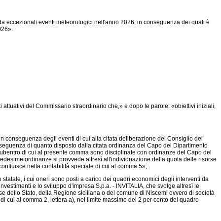
 da eccezionali eventi meteorologici nell'anno 2026, in conseguenza dei quali è
026».
ttuativi del Commissario straordinario che,» e dopo le parole: «obiettivi iniziali,
in conseguenza degli eventi di cui alla citata deliberazione del Consiglio dei
 conseguenza di quanto disposto dalla citata ordinanza del Capo del Dipartimento
 subentro di cui al presente comma sono disciplinate con ordinanze del Capo del
desime ordinanze si provvede altresì all'individuazione della quota delle risorse
confluisce nella contabilità speciale di cui al comma 5»;
tatale, i cui oneri sono posti a carico dei quadri economici degli interventi da
nvestimenti e lo sviluppo d'impresa S.p.a. - INVITALIA, che svolge altresì le
use dello Stato, della Regione siciliana o del comune di Niscemi ovvero di società
ti di cui al comma 2, lettera a), nel limite massimo del 2 per cento del quadro