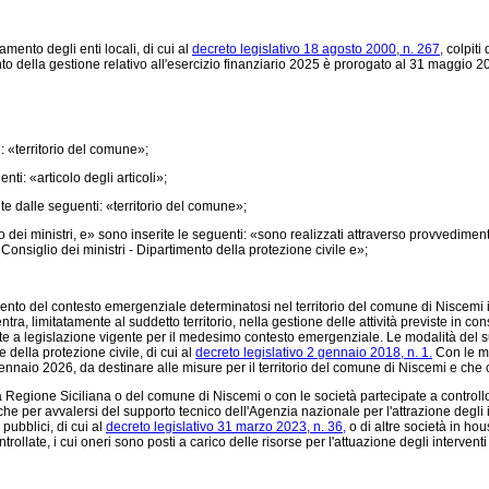
namento degli enti locali, di cui al
decreto legislativo 18 agosto 2000, n. 267,
colpiti
nto della gestione relativo all'esercizio finanziario 2025 è prorogato al 31 maggio 2
: «territorio del comune»;
ti: «articolo degli articoli»;
te dalle seguenti: «territorio del comune»;
 ministri, e» sono inserite le seguenti: «sono realizzati attraverso provvedimenti a
Consiglio dei ministri - Dipartimento della protezione civile e»;
amento del contesto emergenziale determinatosi nel territorio del comune di Niscemi 
tra, limitatamente al suddetto territorio, nella gestione delle attività previste in
ziate a legislazione vigente per il medesimo contesto emergenziale. Le modalità del
 della protezione civile, di cui al
decreto legislativo 2 gennaio 2018, n. 1.
Con le me
ennaio 2026, da destinare alle misure per il territorio del comune di Niscemi e che 
Regione Siciliana o del comune di Niscemi o con le società partecipate a controllo s
he per avvalersi del supporto tecnico dell'Agenzia nazionale per l'attrazione degli i
 pubblici, di cui al
decreto legislativo 31 marzo 2023, n. 36,
o di altre società in ho
rollate, i cui oneri sono posti a carico delle risorse per l'attuazione degli interven