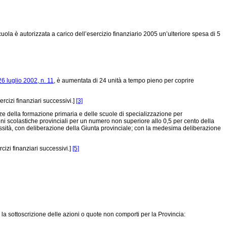
ola è autorizzata a carico dell’esercizio finanziario 2005 un’ulteriore spesa di 5
6 luglio 2002, n. 11
, è aumentata di 24 unità a tempo pieno per coprire
cizi finanziari successivi.]
[3]
nze della formazione primaria e delle scuole di specializzazione per
oni scolastiche provinciali per un numero non superiore allo 0,5 per cento della
cessità, con deliberazione della Giunta provinciale; con la medesima deliberazione
izi finanziari successivi.]
[5]
 la sottoscrizione delle azioni o quote non comporti per la Provincia: