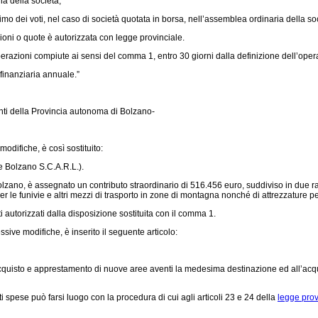
a della società;
o dei voti, nel caso di società quotata in borsa, nell’assemblea ordinaria della so
oni o quote è autorizzata con legge provinciale.
razioni compiute ai sensi del comma 1, entro 30 giorni dalla definizione dell’oper
 finanziaria annuale.”
enti della Provincia autonoma di Bolzano-
modifiche, è così sostituito:
e Bolzano S.C.A.R.L.).
lzano, è assegnato un contributo straordinario di 516.456 euro, suddiviso in due rate
 per le funivie e altri mezzi di trasporto in zone di montagna nonché di attrezzature 
autorizzati dalla disposizione sostituita con il comma 1.
ssive modifiche, è inserito il seguente articolo:
acquisto e apprestamento di nuove aree aventi la medesima destinazione ed all’acqui
i spese può farsi luogo con la procedura di cui agli articoli 23 e 24 della
legge prov