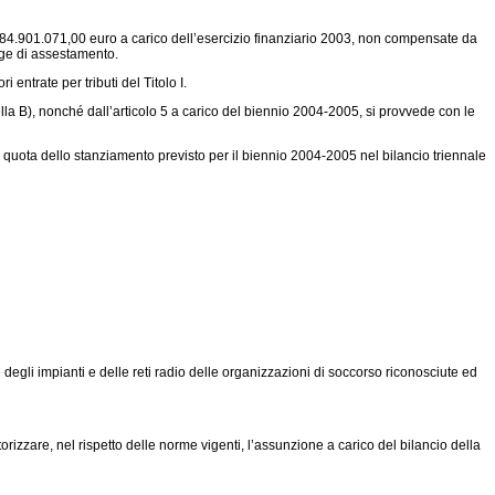
 184.901.071,00 euro a carico dell’esercizio finanziario 2003, non compensate da
egge di assestamento.
ntrate per tributi del Titolo I.
lla B), nonché dall’articolo 5 a carico del biennio 2004-2005, si provvede con le
quota dello stanziamento previsto per il biennio 2004-2005 nel bilancio triennale
degli impianti e delle reti radio delle organizzazioni di soccorso riconosciute ed
zzare, nel rispetto delle norme vigenti, l’assunzione a carico del bilancio della