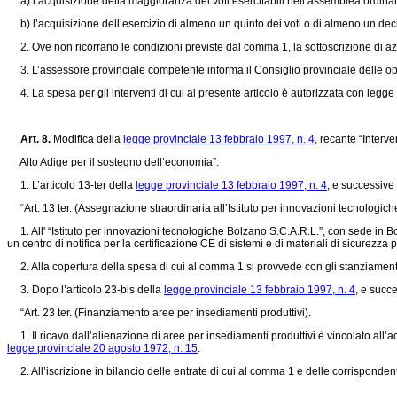
a) l’acquisizione della maggioranza dei voti esercitabili nell’assemblea ordinari
b) l’acquisizione dell’esercizio di almeno un quinto dei voti o di almeno un decim
2. Ove non ricorrano le condizioni previste dal comma 1, la sottoscrizione di azi
3. L’assessore provinciale competente informa il Consiglio provinciale delle ope
4. La spesa per gli interventi di cui al presente articolo è autorizzata con legge
Art. 8.
Modifica della
legge provinciale 13 febbraio 1997, n. 4
, recante “Interv
Alto Adige per il sostegno dell’economia”.
1. L’articolo 13-ter della
legge provinciale 13 febbraio 1997, n. 4
, e successive 
“Art. 13 ter. (Assegnazione straordinaria all’Istituto per innovazioni tecnologich
1. All' “Istituto per innovazioni tecnologiche Bolzano S.C.A.R.L.”, con sede in Bo
un centro di notifica per la certificazione CE di sistemi e di materiali di sicurezza
2. Alla copertura della spesa di cui al comma 1 si provvede con gli stanziamenti 
3. Dopo l’articolo 23-bis della
legge provinciale 13 febbraio 1997, n. 4
, e succe
“Art. 23 ter. (Finanziamento aree per insediamenti produttivi).
1. Il ricavo dall’alienazione di aree per insediamenti produttivi è vincolato all’
legge provinciale 20 agosto 1972, n. 15
.
2. All’iscrizione in bilancio delle entrate di cui al comma 1 e delle corrispondent