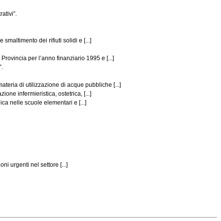
ativi”.
altimento dei rifiuti solidi e [...]
rovincia per l’anno finanziario 1995 e [...]
”.
eria di utilizzazione di acque pubbliche [...]
ne infermieristica, ostetrica, [...]
ca nelle scuole elementari e [...]
i urgenti nel settore [...]