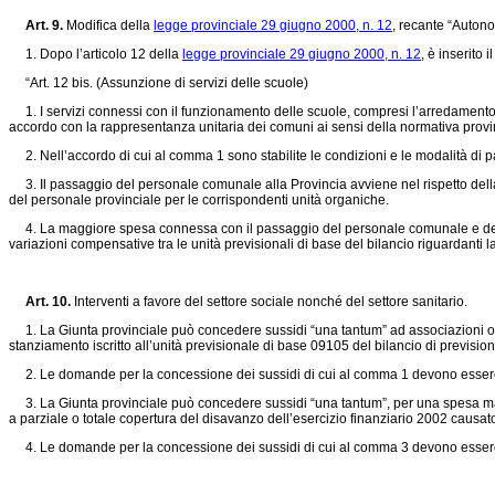
Art. 9.
Modifica della
legge provinciale 29 giugno 2000, n. 12
, recante “Autono
1. Dopo l’articolo 12 della
legge provinciale 29 giugno 2000, n. 12
, è inserito 
“Art. 12 bis. (Assunzione di servizi delle scuole)
1. I servizi connessi con il funzionamento delle scuole, compresi l’arredamento, le
accordo con la rappresentanza unitaria dei comuni ai sensi della normativa provin
2. Nell’accordo di cui al comma 1 sono stabilite le condizioni e le modalità di pas
3. Il passaggio del personale comunale alla Provincia avviene nel rispetto della d
del personale provinciale per le corrispondenti unità organiche.
4. La maggiore spesa connessa con il passaggio del personale comunale e degli al
variazioni compensative tra le unità previsionali di base del bilancio riguardanti 
Art. 10.
Interventi a favore del settore sociale nonché del settore sanitario.
1. La Giunta provinciale può concedere sussidi “una tantum” ad associazioni operan
stanziamento iscritto all’unità previsionale di base 09105 del bilancio di previsi
2. Le domande per la concessione dei sussidi di cui al comma 1 devono essere pr
3. La Giunta provinciale può concedere sussidi “una tantum”, per una spesa massi
a parziale o totale copertura del disavanzo dell’esercizio finanziario 2002 causato 
4. Le domande per la concessione dei sussidi di cui al comma 3 devono essere p