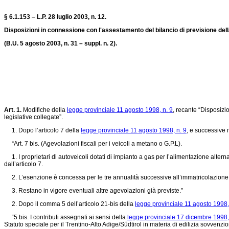
§ 6.1.153 – L.P. 28 luglio 2003, n. 12.
Disposizioni in connessione con l'assestamento del bilancio di previsione della
(B.U. 5 agosto 2003, n. 31 – suppl. n. 2).
Art. 1.
Modifiche della
legge provinciale 11 agosto 1998, n. 9
, recante “Disposizi
legislative collegate”.
1. Dopo l’articolo 7 della
legge provinciale 11 agosto 1998, n. 9
, e successive m
“Art. 7 bis. (Agevolazioni fiscali per i veicoli a metano o G.P.L).
1. I proprietari di autoveicoli dotati di impianto a gas per l’alimentazione alter
dall’articolo 7.
2. L’esenzione è concessa per le tre annualità successive all’immatricolazione del 
3. Restano in vigore eventuali altre agevolazioni già previste.”
2. Dopo il comma 5 dell’articolo 21-bis della
legge provinciale 11 agosto 1998,
“5 bis. I contributi assegnati ai sensi della
legge provinciale 17 dicembre 1998,
Statuto speciale per il Trentino-Alto Adige/Südtirol in materia di edilizia sovvenzio