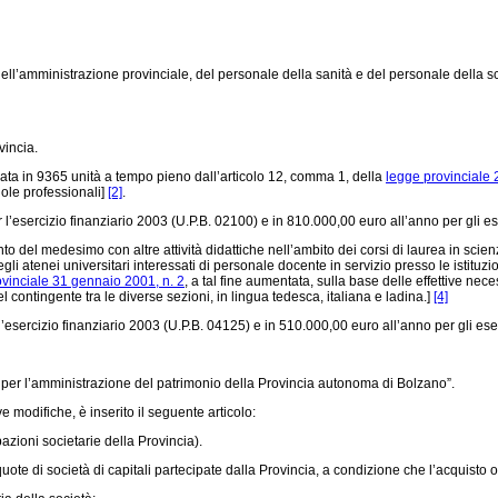
ll’amministrazione provinciale, del personale della sanità e del personale della scu
incia.
ta in 9365 unità a tempo pieno dall’articolo 12, comma 1, della
legge provinciale 2
ole professionali]
[2]
.
sercizio finanziario 2003 (U.P.B. 02100) e in 810.000,00 euro all’anno per gli eser
o del medesimo con altre attività didattiche nell’ambito dei corsi di laurea in scie
i atenei universitari interessati di personale docente in servizio presso le istituzi
vinciale 31 gennaio 2001, n. 2
, a tal fine aumentata, sulla base delle effettive ne
l contingente tra le diverse sezioni, in lingua tedesca, italiana e ladina.]
[4]
rcizio finanziario 2003 (U.P.B. 04125) e in 510.000,00 euro all’anno per gli eserc
 per l’amministrazione del patrimonio della Provincia autonoma di Bolzano”.
e modifiche, è inserito il seguente articolo:
azioni societarie della Provincia).
te di società di capitali partecipate dalla Provincia, a condizione che l’acquisto o