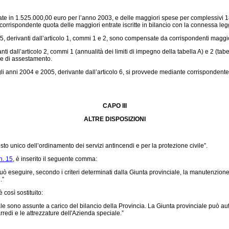
imate in 1.525.000,00 euro per l’anno 2003, e delle maggiori spese per complessivi
te corrispondente quota delle maggiori entrate iscritte in bilancio con la connessa l
erivanti dall’articolo 1, commi 1 e 2, sono compensate da corrispondenti maggiori e
 dall’articolo 2, commi 1 (annualità dei limiti di impegno della tabella A) e 2 (tabe
ge di assestamento.
anni 2004 e 2005, derivante dall’articolo 6, si provvede mediante corrispondente 
CAPO III
ALTRE DISPOSIZIONI
esto unico dell’ordinamento dei servizi antincendi e per la protezione civile”.
n. 15
, è inserito il seguente comma:
ò eseguire, secondo i criteri determinati dalla Giunta provinciale, la manutenzione 
.”
 è così sostituito:
ono assunte a carico del bilancio della Provincia. La Giunta provinciale può autori
arredi e le attrezzature dell'Azienda speciale.”