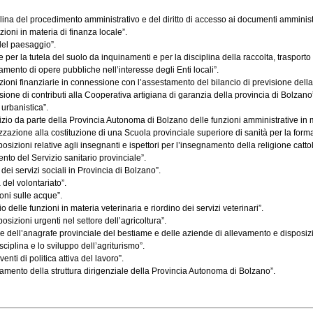
lina del procedimento amministrativo e del diritto di accesso ai documenti amministr
ioni in materia di finanza locale”.
del paesaggio”.
 la tutela del suolo da inquinamenti e per la disciplina della raccolta, trasporto e sm
mento di opere pubbliche nell’interesse degli Enti locali”.
oni finanziarie in connessione con l’assestamento del bilancio di previsione della P
one di contributi alla Cooperativa artigiana di garanzia della provincia di Bolzano
urbanistica”.
io da parte della Provincia Autonoma di Bolzano delle funzioni amministrative in mat
azione alla costituzione di una Scuola provinciale superiore di sanità per la formazio
zioni relative agli insegnanti e ispettori per l’insegnamento della religione cattoli
to del Servizio sanitario provinciale”.
ei servizi sociali in Provincia di Bolzano”.
del volontariato”.
oni sulle acque”.
delle funzioni in materia veterinaria e riordino dei servizi veterinari”.
izioni urgenti nel settore dell’agricoltura”.
e dell’anagrafe provinciale del bestiame e delle aziende di allevamento e disposizion
iplina e lo sviluppo dell’agriturismo”.
ti di politica attiva del lavoro”.
amento della struttura dirigenziale della Provincia Autonoma di Bolzano”.