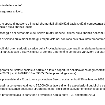
mia delle scuole”.
il seguente articolo:
 spese di gestione e i mezzi strumentali all’attività didattica, già di competenza d
ciale sulla finanza locale.
saggio del personale e dei servizi relativi nonché i riflessi sulla finanza dei comu
isciplina sulla mobilità tra gli enti prevista nel contratto collettivo intercompart
tri oneri suddetti a carico della Provincia trova copertura finanziaria nella minor
la finanza locale e i servizi di cui al comma 1 nonché le connesse variazioni del pia
ti nel settore sociale a parziale o totale copertura del disavanzo degli esercizi pa
one 2003 (capitoli 09105.10 e 09105.55 del piano di gestione).
esentate alla Ripartizione provinciale Servizi sociali entro il 30 settembre 2003.
ma complessiva di euro 75.000,00, a favore di enti e associazioni pubbliche e priv
da circostanze gestionali straordinarie, nei limiti dello stanziamento iscritto all’u
resentate alla Ripartizione provinciale Sanità entro il 30 settembre 2003.