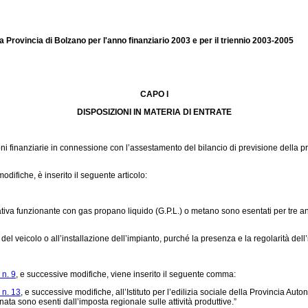
 Provincia di Bolzano per l'anno finanziario 2003 e per il triennio 2003-2005
CAPO I
DISPOSIZIONI IN MATERIA DI ENTRATE
oni finanziarie in connessione con l’assestamento del bilancio di previsione della p
odifiche, è inserito il seguente articolo:
nativa funzionante con gas propano liquido (G.P.L.) o metano sono esentati per tre 
veicolo o all’installazione dell’impianto, purché la presenza e la regolarità dell’im
 n. 9
, e successive modifiche, viene inserito il seguente comma:
 n. 13
, e successive modifiche, all’Istituto per l’edilizia sociale della Provincia Au
nata sono esenti dall’imposta regionale sulle attività produttive.”