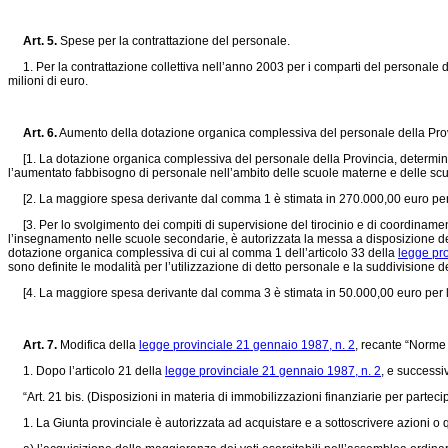
Art. 5.
Spese per la contrattazione del personale.
1. Per la contrattazione collettiva nell’anno 2003 per i comparti del personale de
milioni di euro.
Art. 6.
Aumento della dotazione organica complessiva del personale della Prov
[1. La dotazione organica complessiva del personale della Provincia, determina
l’aumentato fabbisogno di personale nell’ambito delle scuole materne e delle scu
[2. La maggiore spesa derivante dal comma 1 è stimata in 270.000,00 euro per l’e
[3. Per lo svolgimento dei compiti di supervisione del tirocinio e di coordinament
l’insegnamento nelle scuole secondarie, è autorizzata la messa a disposizione degl
dotazione organica complessiva di cui al comma 1 dell’articolo 33 della
legge pro
sono definite le modalità per l’utilizzazione di detto personale e la suddivisione de
[4. La maggiore spesa derivante dal comma 3 è stimata in 50.000,00 euro per l’ese
Art. 7.
Modifica della
legge provinciale 21 gennaio 1987, n. 2
, recante “Norme
1. Dopo l’articolo 21 della
legge provinciale 21 gennaio 1987, n. 2
, e successiv
“Art. 21 bis. (Disposizioni in materia di immobilizzazioni finanziarie per partecip
1. La Giunta provinciale è autorizzata ad acquistare e a sottoscrivere azioni o quo