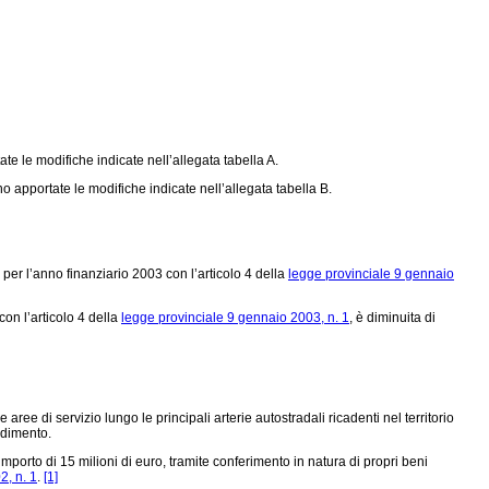
te le modifiche indicate nell’allegata tabella A.
o apportate le modifiche indicate nell’allegata tabella B.
a per l’anno finanziario 2003 con l’articolo 4 della
legge provinciale 9 gennaio
 con l’articolo 4 della
legge provinciale 9 gennaio 2003, n. 1
, è diminuita di
ree di servizio lungo le principali arterie autostradali ricadenti nel territorio
edimento.
orto di 15 milioni di euro, tramite conferimento in natura di propri beni
2, n. 1
.
[1]