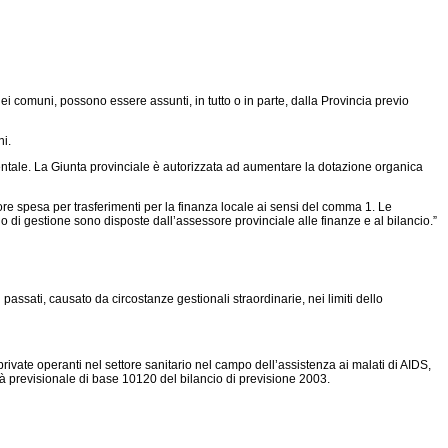
ei comuni, possono essere assunti, in tutto o in parte, dalla Provincia previo
ni.
imentale. La Giunta provinciale è autorizzata ad aumentare la dotazione organica
e spesa per trasferimenti per la finanza locale ai sensi del comma 1. Le
no di gestione sono disposte dall’assessore provinciale alle finanze e al bilancio.”
ssati, causato da circostanze gestionali straordinarie, nei limiti dello
ate operanti nel settore sanitario nel campo dell’assistenza ai malati di AIDS,
nità previsionale di base 10120 del bilancio di previsione 2003.