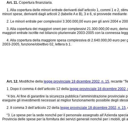
Art. 11.
Copertura finanziaria.
1. Alla copertura delle minori entrate derivanti dall’articolo 1, commi 1 e 2, st
minori spese, derivanti dagli articoli 2 (tabelle A e B), 3 e 6, si provvede median
2. Le minori entrate per complessivi 3.300.000,00 euro per gli anni 2004 e 2005, d
3. Alla copertura dei maggiori oneri per complessivi 21.300.000,00 euro, derivanti
maggiori entrate iscritte nel bilancio pluriennale 2003-2005 con la connessa leg
4. Alla copertura della maggiore spesa complessiva di 2.640.000,00 euro per gli 
2003-2005, funzione/obiettivo 02, lettera b.1.
Art. 12.
Modifiche della
legge provinciale 18 dicembre 2002, n. 15
, recante “T
1. Dopo il comma 4 dell’articolo 12 della
legge provinciale 18 dicembre 2002, 
“4 bis. Al fine di garantire la sicurezza pubblica l’amministrazione provinciale pu
eseguire gli investimenti necessari al miglior funzionamento possibile degli stessi
2. Il comma 3 dell’articolo 22 della
legge provinciale 18 dicembre 2002, n. 15
,
“3. Le spese per la sede nonché per il personale assegnato all’Azienda speciale s
Provincia delle spese per la fornitura dei servizi generali nonché per i mobili, gli 