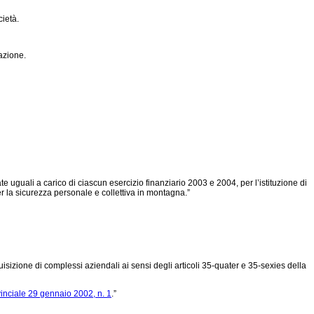
cietà.
azione.
 uguali a carico di ciascun esercizio finanziario 2003 e 2004, per l’istituzione di
per la sicurezza personale e collettiva in montagna.”
sizione di complessi aziendali ai sensi degli articoli 35-quater e 35-sexies della
inciale 29 gennaio 2002, n. 1
.”