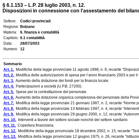
§ 6.1.153 – L.P. 28 luglio 2003, n. 12.
Disposizioni in connessione con l'assestamento del bilancio
Settore:
Codici provinciali
Regione:
Bolzano
Materia:
6. finanza e contabilità
Capitolo:
6.1 contabilità
Data:
28/07/2003
Numero:
12
Sommario
Art. 1.
Modifiche della legge provinciale 11 agosto 1998, n. 9, recante “Disposizio
Art. 2.
Modifica delle autorizzazioni di spesa per l’anno finanziario 2003 e per il
Art. 3.
Aumento della dotazione dei fondi per la finanza locale.
Art. 4.
Partecipazioni a società (U.P.B. 27200).
Art. 5.
Spese per la contrattazione del personale.
Art. 6.
Aumento della dotazione organica complessiva del personale della Provi
Art. 7.
Modifica della legge provinciale 21 gennaio 1987, n. 2, recante “Norme p
Art. 8.
Modifica della legge provinciale 13 febbraio 1997, n. 4, recante “Interven
Art. 9.
Modifica della legge provinciale 29 giugno 2000, n. 12, recante “Autonomi
Art. 10.
Interventi a favore del settore sociale nonché del settore sanitario.
Art. 11.
Copertura finanziaria.
Art. 12.
Modifiche della legge provinciale 18 dicembre 2002, n. 15, recante “Testo
Art. 13.
Modifica della legge provinciale 12 giugno 1975, n. 26, recante “Istituzione