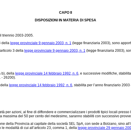
CAPO II
DISPOSIZIONI IN MATERIA DI SPESA
il triennio 2003-2005.
3 della
legge provinciale 9 gennaio 2003, n. 1
(legge finanziaria 2003), sono apporta
articolo 3 della
legge provinciale 9 gennaio 2003, n. 1
(legge finanziaria 2003), son
 b), della
legge provinciale 14 febbraio 1992, n. 6
, e successive modifiche, stabilit
. - 26200).
 della
legge provinciale 14 febbraio 1992, n. 6
, stabilita per l’anno finanziario 2003
r azioni, al fine di diffondere e commercializzare i prodotti tipici locali presso le a
 quota massima del 50 per cento del medesimo, saranno stabiliti con successivo provv
 della Provincia al capitale della società SEL SpA, con sede a Bolzano, sino all’imp
 le modalità di cui all’articolo 23, comma 1, della
legge provinciale 29 gennaio 200