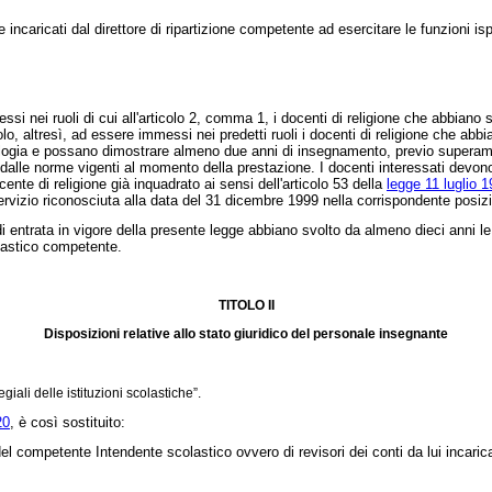
ncaricati dal direttore di ripartizione competente ad esercitare le funzioni isp
 nei ruoli di cui all'articolo 2, comma 1, i docenti di religione che abbiano 
olo, altresì, ad essere immessi nei predetti ruoli i docenti di religione che ab
eologia e possano dimostrare almeno due anni di insegnamento, previo superament
o dalle norme vigenti al momento della prestazione. I docenti interessati devono 
ente di religione già inquadrato ai sensi dell'articolo 53 della
legge 11 luglio 1
 servizio riconosciuta alla data del 31 dicembre 1999 nella corrispondente posi
di entrata in vigore della presente legge abbiano svolto da almeno dieci anni l
olastico competente.
TITOLO II
Disposizioni relative allo stato giuridico del personale insegnante
giali delle istituzioni scolastiche”.
20
, è così sostituito:
 competente Intendente scolastico ovvero di revisori dei conti da lui incaricati,