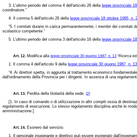
3. L'ultimo periodo del comma 4 dell'articolo 26 della
legge provinciale 18
coordinatore.”
4. Il comma 5 dell'articolo 26 della
legge provinciale 18 ottobre 1995, n. 
“5. I comitati durano in carica permanentemente; i membri dei comitati dura
scolastico competente.”
5. L'ultimo periodo del comma 3 dell'articolo 16 della
legge provinciale 18
Modifica alla
Art. 12.
legge provinciale 30 giugno 1987, n. 13
“Ricerca edu
1. Il comma 4 dell'articolo 9 della
legge provinciale 30 giugno 1987, n. 13
“4. Ai direttori spetta, in aggiunta al trattamento economico fondamentale attr
dall'ordinamento della Provincia per i dirigenti. In assenza di una regolament
Perdita della titolarità della sede.
Art. 13.
[2]
[1. In caso di comando o di utilizzazione in altri compiti ossia di destinazio
regolamento di esecuzione. Lo stesso regolamento disciplina anche le modali
amministrazione.]
Esonero dal servizio.
Art. 14.
1. Il personale insegnante e direttivo può essere esonerato dall'insegnamento