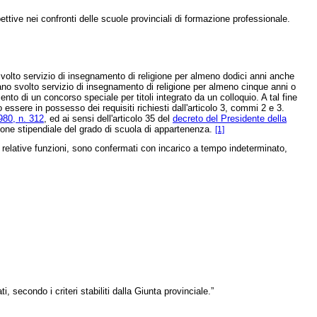
ettive nei confronti delle scuole provinciali di formazione professionale.
svolto servizio di insegnamento di religione per almeno dodici anni anche
biano svolto servizio di insegnamento di religione per almeno cinque anni o
o di un concorso speciale per titoli integrato da un colloquio. A tal fine
essere in possesso dei requisiti richiesti dall'articolo 3, commi 2 e 3.
980, n. 312
, ed ai sensi dell'articolo 35 del
decreto del Presidente della
zione stipendiale del grado di scuola di appartenenza.
[1]
e relative funzioni, sono confermati con incarico a tempo indeterminato,
 secondo i criteri stabiliti dalla Giunta provinciale.”