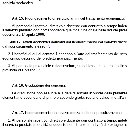
servizio scolastico.
Riconoscimento di servizio ai fini del trattamento economico.
Art. 15.
1. Al personale ispettivo, direttivo e docente con contratto a tempo indetermi
il servizio prestato con corrispondente qualifica funzionale nelle scuole prof
decorrenza 1° aprile 1998.
1-bis Gli effetti economici derivanti dal riconoscimento del servizio decorr
dal riconoscimento stesso.
[3]
2. I benefici di cui al comma 1 cessano all'atto del trasferimento del personale
economico depurato del predetto riconoscimento.
3. Al personale provinciale è riconosciuto, su richiesta ed ai sensi della v
provincia di Bolzano.
[4]
Graduatorie dei concorsi.
Art. 16.
1. Le graduatorie non esaurite alla data di entrata in vigore della presente l
elementari e secondarie di primo e secondo grado, restano valide fino all'an
Riconoscimento di servizio senza titolo di specializzazione.
Art. 17.
1. Al personale ispettivo, direttivo e docente con contratto a tempo indetermi
il servizio prestato in qualità di docente non di ruolo in attività di sostegno 