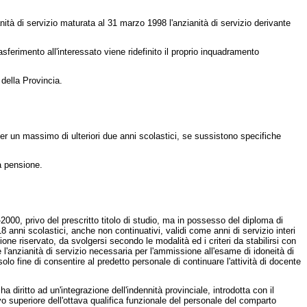
ità di servizio maturata al 31 marzo 1998 l'anzianità di servizio derivante
asferimento all'interessato viene ridefinito il proprio inquadramento
della Provincia.
er un massimo di ulteriori due anni scolastici, se sussistono specifiche
a pensione.
00, privo del prescritto titolo di studio, ma in possesso del diploma di
 anni scolastici, anche non continuativi, validi come anni di servizio interi
ne riservato, da svolgersi secondo le modalità ed i criteri da stabilirsi con
 l'anzianità di servizio necessaria per l'ammissione all'esame di idoneità di
lo fine di consentire al predetto personale di continuare l'attività di docente
iritto ad un'integrazione dell'indennità provinciale, introdotta con il
ivo superiore dell'ottava qualifica funzionale del personale del comparto