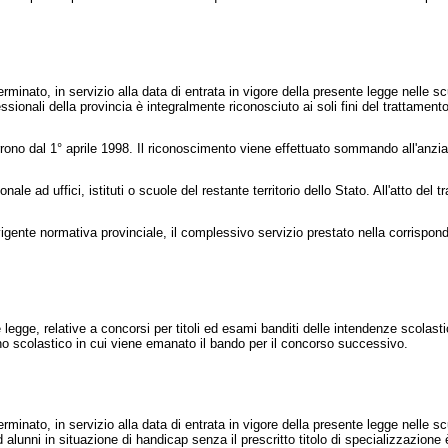
nato, in servizio alla data di entrata in vigore della presente legge nelle scuo
essionali della provincia è integralmente riconosciuto ai soli fini del trattamen
ono dal 1° aprile 1998. Il riconoscimento viene effettuato sommando all'anzian
 ad uffici, istituti o scuole del restante territorio dello Stato. All'atto del tr
igente normativa provinciale, il complessivo servizio prestato nella corrispon
egge, relative a concorsi per titoli ed esami banditi delle intendenze scolastic
no scolastico in cui viene emanato il bando per il concorso successivo.
nato, in servizio alla data di entrata in vigore della presente legge nelle scuo
ad alunni in situazione di handicap senza il prescritto titolo di specializzazione