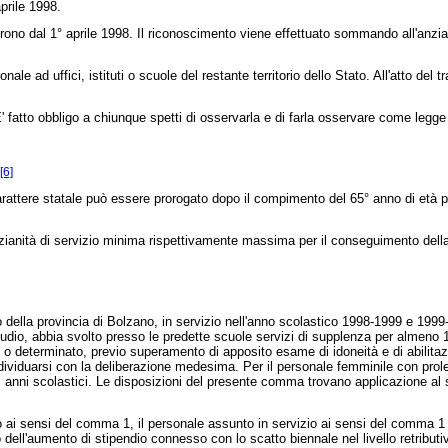
prile 1998.
ono dal 1° aprile 1998. Il riconoscimento viene effettuato sommando all'anzian
 ad uffici, istituti o scuole del restante territorio dello Stato. All'atto del tr
 fatto obbligo a chiunque spetti di osservarla e di farla osservare come legge 
[6]
arattere statale può essere prorogato dopo il compimento del 65° anno di età p
zianità di servizio minima rispettivamente massima per il conseguimento dell
la provincia di Bolzano, in servizio nell'anno scolastico 1998-1999 e 1999-20
tudio, abbia svolto presso le predette scuole servizi di supplenza per almeno 18
o determinato, previo superamento di apposito esame di idoneità e di abilitazio
ndividuarsi con la deliberazione medesima. Per il personale femminile con prole
ti anni scolastici. Le disposizioni del presente comma trovano applicazione al so
i sensi del comma 1, il personale assunto in servizio ai sensi del comma 1 ha d
o dell'aumento di stipendio connesso con lo scatto biennale nel livello retribut