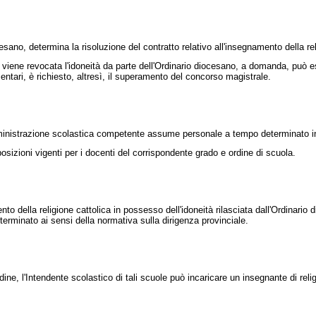
sano, determina la risoluzione del contratto relativo all'insegnamento della rel
iene revocata l'idoneità da parte dell'Ordinario diocesano, a domanda, può ess
ementari, è richiesto, altresì, il superamento del concorso magistrale.
inistrazione scolastica competente assume personale a tempo determinato in p
zioni vigenti per i docenti del corrispondente grado e ordine di scuola.
o della religione cattolica in possesso dell'idoneità rilasciata dall'Ordinario
erminato ai sensi della normativa sulla dirigenza provinciale.
dine, l'Intendente scolastico di tali scuole può incaricare un insegnante di rel