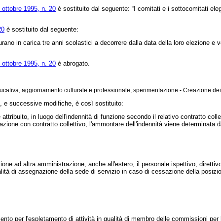
 ottobre 1995, n. 20
è sostituito dal seguente: “I comitati e i sottocomitati ele
20
è sostituito dal seguente:
no in carica tre anni scolastici a decorrere dalla data della loro elezione e 
 ottobre 1995, n. 20
è abrogato.
cativa, aggiornamento culturale e professionale, sperimentazione - Creazione dei rel
, e successive modifiche, è così sostituito:
ibuito, in luogo dell'indennità di funzione secondo il relativo contratto collett
azione con contratto collettivo, l'ammontare dell'indennità viene determinata d
ne ad altra amministrazione, anche all'estero, il personale ispettivo, direttivo
tà di assegnazione della sede di servizio in caso di cessazione della posizio
 per l'espletamento di attività in qualità di membro delle commissioni per l'esa