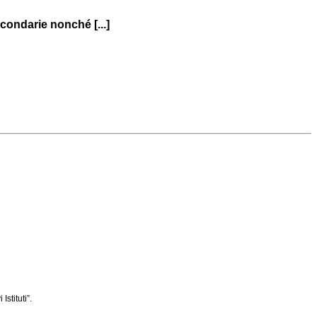
econdarie nonché [...]
stituti”.