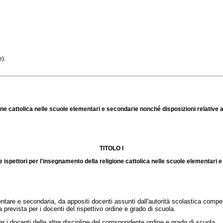
e).
ione cattolica nelle scuole elementari e secondarie nonché disposizioni relative 
TITOLO I
e ispettori per l'insegnamento della religione cattolica nelle scuole elementari 
are e secondaria, da appositi docenti assunti dall'autorità scolastica competen
a prevista per i docenti del rispettivo ordine e grado di scuola.
er i docenti delle altre discipline del corrispondente ordine e grado di scuola.