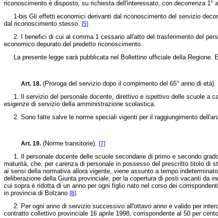
riconoscimento è disposto, su richiesta dell'interessato, con decorrenza 1° a
1-bis Gli effetti economici derivanti dal riconoscimento del servizio decorr
dal riconoscimento stesso.
[5]
2. I benefici di cui al comma 1 cessano all'atto del trasferimento del personale
economico depurato del predetto riconoscimento.
La presente legge sarà pubblicata nel Bollettino ufficiale della Regione. E'
(Proroga del servizio dopo il compimento del 65° anno di età).
Art. 18.
1. Il servizio del personale docente, direttivo e ispettivo delle scuole a c
esigenze di servizio della amministrazione scolastica.
2. Sono fatte salve le norme speciali vigenti per il raggiungimento dell'an
(Norme transitorie).
Art. 19.
[7]
1. Il personale docente delle scuole secondarie di primo e secondo grado del
maturità, che, per carenza di personale in possesso del prescritto titolo di s
ai sensi della normativa allora vigente, viene assunto a tempo indeterminato 
deliberazione della Giunta provinciale, per la copertura di posti vacanti da i
cui sopra è ridotta di un anno per ogni figlio nato nel corso dei corrisponden
in provincia di Bolzano
.
[8]
2. Per ogni anno di servizio successivo all'ottavo anno e valido per intero a
contratto collettivo provinciale 16 aprile 1998, corrispondente al 50 per cent