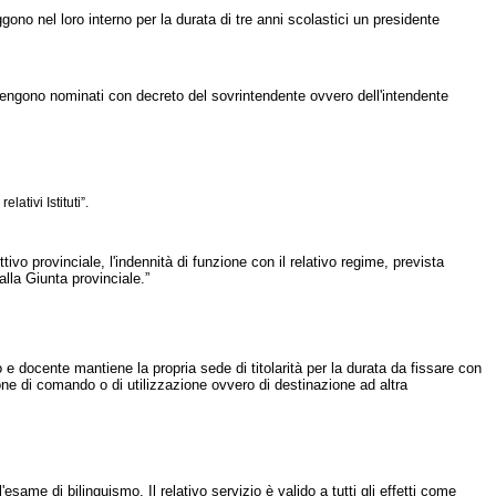
ggono nel loro interno per la durata di tre anni scolastici un presidente
vengono nominati con decreto del sovrintendente ovvero dell'intendente
ativi Istituti”.
ivo provinciale, l'indennità di funzione con il relativo regime, prevista
alla Giunta provinciale.”
 e docente mantiene la propria sede di titolarità per la durata da fissare con
ne di comando o di utilizzazione ovvero di destinazione ad altra
me di bilinguismo. Il relativo servizio è valido a tutti gli effetti come