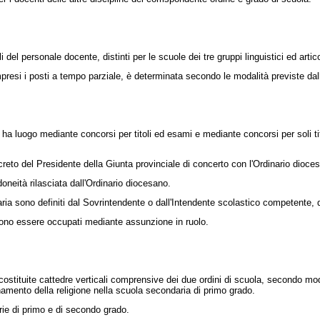
 del personale docente, distinti per le scuole dei tre gruppi linguistici ed artico
si i posti a tempo parziale, è determinata secondo le modalità previste dall
a luogo mediante concorsi per titoli ed esami e mediante concorsi per soli tit
decreto del Presidente della Giunta provinciale di concerto con l'Ordinario dioce
oneità rilasciata dall'Ordinario diocesano.
ono definiti dal Sovrintendente o dall'Intendente scolastico competente, d'in
no essere occupati mediante assunzione in ruolo.
tuite cattedre verticali comprensive dei due ordini di scuola, secondo modal
namento della religione nella scuola secondaria di primo grado.
ie di primo e di secondo grado.