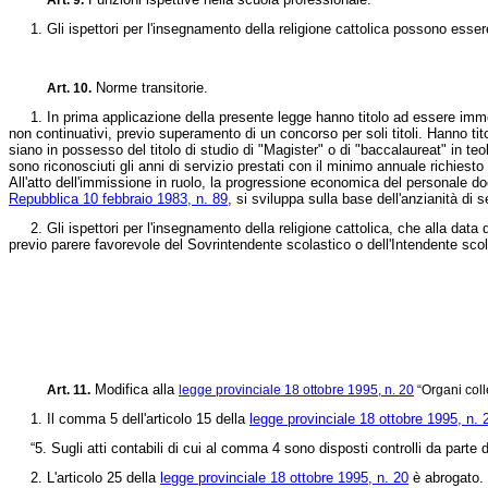
Art. 9.
1. Gli ispettori per l'insegnamento della religione cattolica possono essere i
Norme transitorie.
Art. 10.
1. In prima applicazione della presente legge hanno titolo ad essere immessi
non continuativi, previo superamento di un concorso per soli titoli. Hanno tit
siano in possesso del titolo di studio di "Magister" o di "baccalaureat" in t
sono riconosciuti gli anni di servizio prestati con il minimo annuale richiest
All'atto dell'immissione in ruolo, la progressione economica del personale doc
Repubblica 10 febbraio 1983, n. 89
, si sviluppa sulla base dell'anzianità di
2. Gli ispettori per l'insegnamento della religione cattolica, che alla data 
previo parere favorevole del Sovrintendente scolastico o dell'Intendente sc
Modifica alla
Art. 11.
legge provinciale 18 ottobre 1995, n. 20
“Organi colle
1. Il comma 5 dell'articolo 15 della
legge provinciale 18 ottobre 1995, n. 
“5. Sugli atti contabili di cui al comma 4 sono disposti controlli da parte del
2. L'articolo 25 della
legge provinciale 18 ottobre 1995, n. 20
è abrogato.