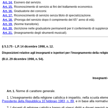
Art. 14.
Esonero dal servizio.
Art. 15.
Riconoscimento di servizio ai fini del trattamento economico.
Art. 16.
Graduatorie dei concorsi.
Art. 17.
Riconoscimento di servizio senza titolo di specializzazione.
Art. 18.
(Proroga del servizio dopo il compimento del 65° anno di età).
Art. 19.
(Norme transitorie).
Art. 20.
(Iscrizione nelle graduatorie permanenti per il conferimento di supplenz
Art. 21.
(Insegnamento degli strumenti musicali).
§ 5.3.75 - L.P. 14 dicembre 1998, n. 12.
Disposizioni relative agli insegnanti e ispettori per l'insegnamento della relig
(B.U. 29 dicembre 1998, n. 54).
Insegnanti 
Norme di carattere generale.
Art. 1.
1. L'insegnamento della religione cattolica è impartito, nella scuola element
Presidente della Repubblica 10 febbraio 1983, n. 89
, e in base alla normativ
2. I docenti di religione cattolica hanno gli stessi diritti e doveri previsti p