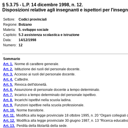
§ 5.3.75 - L.P. 14 dicembre 1998, n. 12.
Disposizioni relative agli insegnanti e ispettori per l'inse
Settore:
Codici provinciali
Regione:
Bolzano
Materia:
5. sviluppo sociale
Capitolo:
5.3 assistenza scolastica e istruzione
Data:
14/12/1998
Numero:
12
Sommario
Art. 1.
Norme di carattere generale.
Art. 2.
Istituzione dei ruoli del personale docente.
Art. 3.
Accesso ai ruoli del personale docente.
Art. 4.
Cattedre.
Art. 5.
Revoca dell'idoneità.
Art. 6.
Assunzione di personale docente a tempo determinato.
Art. 7.
Incarico a tempo determinato del personale ispettivo.
Art. 8.
Incarichi ispettivi nella scuola ladina.
Art. 9.
Funzioni ispettive nella scuola professionale.
Art. 10.
Norme transitorie.
Art. 11.
Modifica alla legge provinciale 18 ottobre 1995, n. 20 “Organi collegiali de
Art. 12.
Modifica alla legge provinciale 30 giugno 1987, n. 13 “Ricerca educativa,
Art. 13.
Perdita della titolarità della sede.