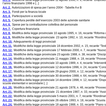
Art. 1.
Modifiche della legge provinciale 11 agosto 1998, n. 9, recante “Disposizi
l’anno finanziario 1998 e [...]
Art. 2.
Autorizzazioni di spesa per l’anno 2004 - Tabelle A e B
Art. 3.
Fondi per la finanza locale
Art. 4.
Partecipazioni a società
Art. 5.
Copertura perdite dell’esercizio 2003 delle aziende sanitarie
Art. 6.
Spese per la contrattazione collettiva del personale
Art. 7.
Copertura finanziaria
Art. 8.
Modifica della legge provinciale 10 agosto 1995, n. 16, recante “Riforma 
Art. 9.
Modifiche della legge provinciale 23 aprile 1992, n. 10, recante “Riordin
Art. 10.
Adeguamento di leggi provinciali
Art. 11.
Modifiche della legge provinciale 18 dicembre 2002, n. 15, recante “Testo
Art. 12.
Modifiche della legge provinciale 17 febbraio 2000, n. 7, recante “Nuo
Art. 13.
Modifiche della legge provinciale 23 agosto 1988, n. 38, recante “Discipl
Art. 14.
Modifica della legge provinciale 11 maggio 1988, n. 18, recante “Provved
Art. 15.
Modifica della legge provinciale 10 agosto 1989, n. 4, recante “Intervent
Art. 16.
Modifica della legge provinciale 12 dicembre 1996, n. 24, recante “Consi
Art. 17.
Modifica della legge provinciale 29 giugno 2000, n. 12, recante “Autono
Art. 18.
Modifica della legge provinciale 30 dicembre 1988, n. 64, recante “Progra
Art. 19.
Modifica della legge provinciale 14 dicembre 1998, n. 12, recante “Disposi
scuole elementari e secondarie [...]
Art. 20.
Modifica della legge provinciale 21 agosto 1978, n. 46, recante “Provvedim
Art. 21.
Modifica della legge provinciale 21 dicembre 1987, n. 33, recante “Assis
Art. 22.
Modifiche della legge provinciale 5 marzo 2001, n. 7, recante “Riordiname
Art. 23.
Modifica della legge provinciale 26 ottobre 1993, n. 18, recante “Scuola 
Art. 24.
Modifica della legge provinciale 18 agosto 1988, n. 33, recante “Piano s