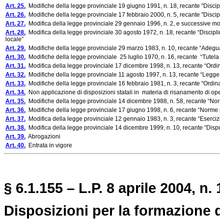
Art. 25.
Modifiche della legge provinciale 19 giugno 1991, n. 18, recante "Discipli
Art. 26.
Modifiche della legge provinciale 17 febbraio 2000, n. 5, recante "Discipli
Art. 27.
Modifica della legge provinciale 29 gennaio 1996, n. 2, e successive mo
Art. 28.
Modifica della legge provinciale 30 agosto 1972, n. 18, recante “Disciplina
locale”
Art. 29.
Modifiche della legge provinciale 29 marzo 1983, n. 10, recante “Adegu
Art. 30.
Modifiche della legge provinciale 25 luglio 1970, n. 16, recante “Tutel
Art. 31.
Modifica della legge provinciale 17 dicembre 1998, n. 13, recante “Ordin
Art. 32.
Modifiche della legge provinciale 11 agosto 1997, n. 13, recante “Legge 
Art. 33.
Modifiche della legge provinciale 16 febbraio 1981, n. 3, recante “Ordin
Art. 34.
Non applicazione di disposizioni statali in materia di risanamento di op
Art. 35.
Modifiche della legge provinciale 14 dicembre 1988, n. 58, recante “Norme
Art. 36.
Modifiche della legge provinciale 17 giugno 1998, n. 6, recante “Norme pe
Art. 37.
Modifica della legge provinciale 12 gennaio 1983, n. 3, recante “Esercizio 
Art. 38.
Modifica della legge provinciale 14 dicembre 1999, n. 10, recante “Disposi
Art. 39.
Abrogazioni
Art. 40.
Entrata in vigore
§ 6.1.155 – L.P. 8 aprile 2004, n. 
Disposizioni per la formazione d