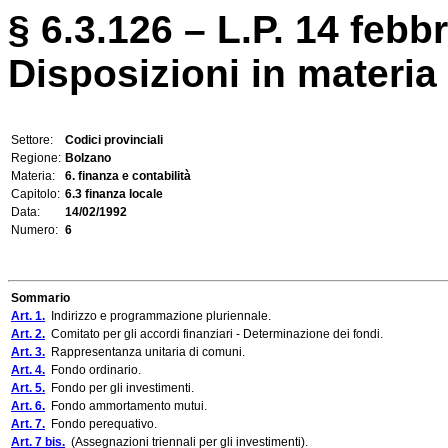
§ 6.3.126 – L.P. 14 febbr
Disposizioni in materia 
Settore:
Codici provinciali
Regione:
Bolzano
Materia:
6. finanza e contabilità
Capitolo:
6.3 finanza locale
Data:
14/02/1992
Numero:
6
Sommario
Art. 1.
Indirizzo e programmazione pluriennale.
Art. 2.
Comitato per gli accordi finanziari - Determinazione dei fondi.
Art. 3.
Rappresentanza unitaria di comuni.
Art. 4.
Fondo ordinario.
Art. 5.
Fondo per gli investimenti.
Art. 6.
Fondo ammortamento mutui.
Art. 7.
Fondo perequativo.
Art. 7 bis.
(Assegnazioni triennali per gli investimenti).