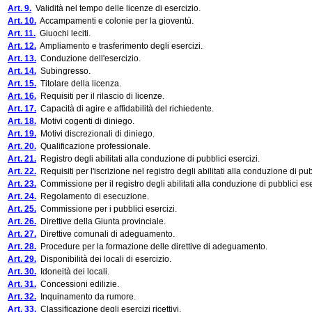
Art. 9.
Validità nel tempo delle licenze di esercizio.
Art. 10.
Accampamenti e colonie per la gioventù.
Art. 11.
Giuochi leciti.
Art. 12.
Ampliamento e trasferimento degli esercizi.
Art. 13.
Conduzione dell'esercizio.
Art. 14.
Subingresso.
Art. 15.
Titolare della licenza.
Art. 16.
Requisiti per il rilascio di licenze.
Art. 17.
Capacità di agire e affidabilità del richiedente.
Art. 18.
Motivi cogenti di diniego.
Art. 19.
Motivi discrezionali di diniego.
Art. 20.
Qualificazione professionale.
Art. 21.
Registro degli abilitati alla conduzione di pubblici esercizi.
Art. 22.
Requisiti per l'iscrizione nel registro degli abilitati alla conduzione di pub
Art. 23.
Commissione per il registro degli abilitati alla conduzione di pubblici ese
Art. 24.
Regolamento di esecuzione.
Art. 25.
Commissione per i pubblici esercizi.
Art. 26.
Direttive della Giunta provinciale.
Art. 27.
Direttive comunali di adeguamento.
Art. 28.
Procedure per la formazione delle direttive di adeguamento.
Art. 29.
Disponibilità dei locali di esercizio.
Art. 30.
Idoneità dei locali.
Art. 31.
Concessioni edilizie.
Art. 32.
Inquinamento da rumore.
Art. 33.
Classificazione degli esercizi ricettivi.