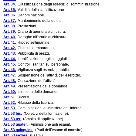
Art. 34.
Classificazione degli esercizi di somministrazione.
Art. 35.
Validità della classificazione.
Art. 36.
Denominazione.
Art. 37.
Mantenimento della quiete.
Art. 38.
Prestazioni.
Art. 39.
Orario di apertura e chiusura.
Art. 40.
Deroghe all'orario di chiusura.
Art. 41.
Riposo settimanale.
Art. 42.
Chiusura temporanea.
Art. 43.
Pubblicità di prezzi.
Art. 44.
Identificazione degli alloggiati.
Art. 45.
Controlli sanitari sul personale.
Art. 46.
Vigilanza sugli esercizi pubblici.
Art. 47.
Sospensione dell'attività dell'esercizio.
Art. 48.
Cessazione dell'attività.
Art. 49.
Presentazione delle domande.
Art. 50.
Istruttoria delle domande.
Art. 51.
Ricorsi.
Art. 52.
Rilascio della licenza.
Art. 53.
Comunicazioni al Ministero dell'Interno.
Art. 53 bis.
(Obiettivi della formazione).
Art. 53 ter.
(Ambito di applicazione).
Art. 53 quater.
(Ammissione agli esami).
Art. 53 quinquies.
(Parti dell’esame di maestro).
Art. 53 sexies.
(Esami).