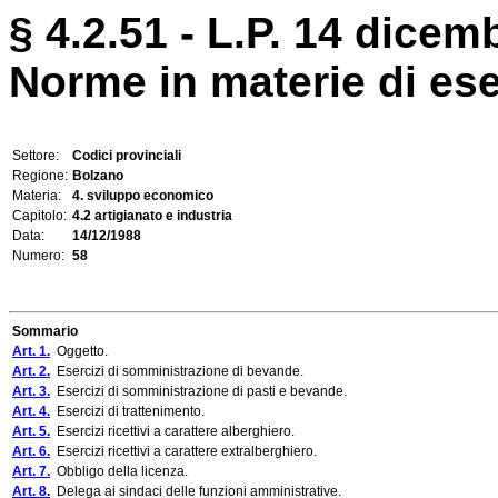
§ 4.2.51 - L.P. 14 dicem
Norme in materie di eser
Settore:
Codici provinciali
Regione:
Bolzano
Materia:
4. sviluppo economico
Capitolo:
4.2 artigianato e industria
Data:
14/12/1988
Numero:
58
Sommario
Art. 1.
Oggetto.
Art. 2.
Esercizi di somministrazione di bevande.
Art. 3.
Esercizi di somministrazione di pasti e bevande.
Art. 4.
Esercizi di trattenimento.
Art. 5.
Esercizi ricettivi a carattere alberghiero.
Art. 6.
Esercizi ricettivi a carattere extralberghiero.
Art. 7.
Obbligo della licenza.
Art. 8.
Delega ai sindaci delle funzioni amministrative.