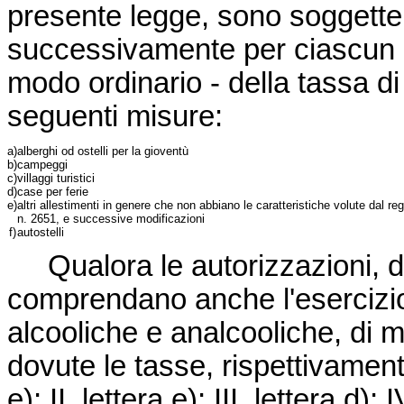
presente legge, sono soggette, a
successivamente per ciascun a
modo ordinario - della tassa d
seguenti misure:
a)
alberghi od ostelli per la gioventù
b)
campeggi
c)
villaggi turistici
d)
case per ferie
e)
altri allestimenti in genere che non abbiano le caratteristiche volute dal re
n. 2651
, e successive modificazioni
f)
autostelli
Qualora le autorizzazioni, d
comprendano anche l'esercizio 
alcooliche e analcooliche, di 
dovute le tasse, rispettivament
e); II, lettera e); III, lettera d)