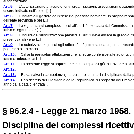
autorizzazione.
Art. 5.
L'autorizzazione a favore di enti, organizzazioni, associazioni o aziende
essere indicato nell'atto di [...]
Art. 6.
Il titolare o il gestore dell'esercizio, possono nominare un proprio rappr
dell'ente provinciale per [...]
Art. 7.
La vigilanza sui complessi di cui all'art. 1 è esercitata dal Commissariato pe
turismo, ognuno per [...]
Art. 8.
Il titolare dell'autorizzazione prevista all'art. 2 deve essere in grado di fa
preventiva, gli verrà [...]
Art. 9.
Le autorizzazioni, di cui agli articoli 2 e 8, comma quarto, della presente
pagamento - in modo [...]
Art. 10.
Salve la particolari attribuzioni che la legge conferisce alle autorità di p
turismo, integrato ai [...]
Art. 11.
La presente legge si applica anche ai complessi già in funzione all'atto 
Art. 12.
Art. 13.
Resta salva la competenza, attribuita nelle materia disciplinate dalla prese
Art. 14.
Con decreto del Presidente della Repubblica, su proposta del Presidente 
anno dalla data di entrata [...]
§ 96.2.4 - Legge 21 marzo 1958, 
Disciplina dei complessi ricetti