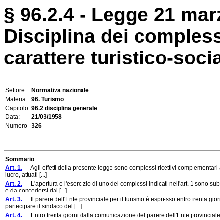
§ 96.2.4 - Legge 21 mar
Disciplina dei compless
carattere turistico-socia
Settore:
Normativa nazionale
Materia:
96. Turismo
Capitolo:
96.2 disciplina generale
Data:
21/03/1958
Numero:
326
Sommario
Art. 1.
Agli effetti della presente legge sono complessi ricettivi complementari a ca
lucro, attuati [...]
Art. 2.
L'apertura e l'esercizio di uno dei complessi indicati nell'art. 1 sono su
e da concedersi dal [...]
Art. 3.
Il parere dell'Ente provinciale per il turismo è espresso entro trenta gior
partecipare il sindaco del [...]
Art. 4.
Entro trenta giorni dalla comunicazione del parere dell'Ente provinciale per