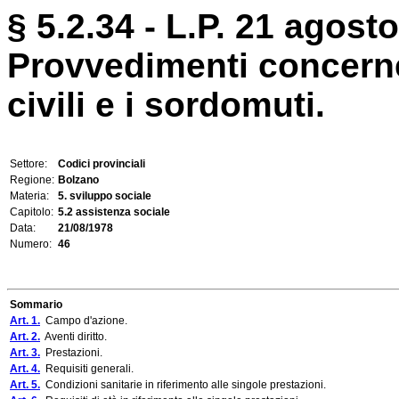
§ 5.2.34 - L.P. 21 agosto
Provvedimenti concernenti
civili e i sordomuti.
Settore:
Codici provinciali
Regione:
Bolzano
Materia:
5. sviluppo sociale
Capitolo:
5.2 assistenza sociale
Data:
21/08/1978
Numero:
46
Sommario
Art. 1.
Campo d'azione.
Art. 2.
Aventi diritto.
Art. 3.
Prestazioni.
Art. 4.
Requisiti generali.
Art. 5.
Condizioni sanitarie in riferimento alle singole prestazioni.