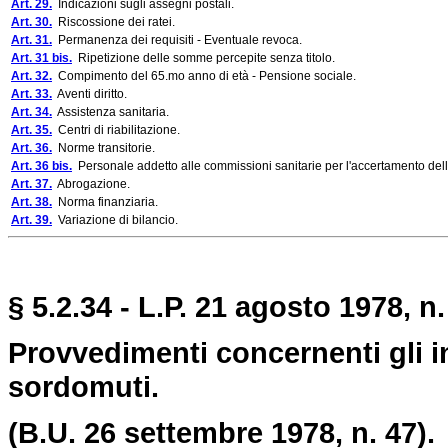
Art. 29.
Indicazioni sugli assegni postali.
Art. 30.
Riscossione dei ratei.
Art. 31.
Permanenza dei requisiti - Eventuale revoca.
Art. 31 bis.
Ripetizione delle somme percepite senza titolo.
Art. 32.
Compimento del 65.mo anno di età - Pensione sociale.
Art. 33.
Aventi diritto.
Art. 34.
Assistenza sanitaria.
Art. 35.
Centri di riabilitazione.
Art. 36.
Norme transitorie.
Art. 36 bis.
Personale addetto alle commissioni sanitarie per l'accertamento dell'
Art. 37.
Abrogazione.
Art. 38.
Norma finanziaria.
Art. 39.
Variazione di bilancio.
§ 5.2.34 - L.P. 21 agosto 1978, n.
Provvedimenti concernenti gli inval
sordomuti.
(B.U. 26 settembre 1978, n. 47).