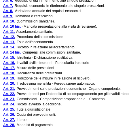
Art. 6.
Requisiti di età in riferimento alle singole prestazioni.
Art. 7.
Requisiti economici in riferimento alle singole prestazioni.
Art. 8.
Variazione annuale dei requisiti economici.
Art. 9.
Domanda e certificazioni.
Art. 10.
(Commissioni sanitarie).
Art. 10 bis.
(Mancata presentazione alla visita di revisione).
Art. 11.
Accertamento sanitario.
Art. 12.
Procedura della commissione.
Art. 13.
Esito dell'accertamento.
Art. 14.
Ricorso in relazione all'accertamento.
Art. 14 bis.
Compensi alle commissioni sanitarie.
Art. 15.
Istruttoria - Dichiarazione sostitutiva.
Art. 16.
Invalidi civili minorenni - Particolarità istruttorie.
Art. 17.
Misure delle prestazioni.
Art. 18.
Decorrenza delle prestazioni.
Art. 19.
Riduzione delle misure in relazione al ricovero.
Art. 20.
Tredicesima mensilità - Perequazione automatica.
Art. 21.
Provvedimenti sulle prestazioni economiche - Organo competente.
Art. 22.
Provvedimenti per l'indennità di accompagnamento per gli invalidi mino
Art. 23.
Commissioni - Composizione proporzionale – Compensi.
Art. 24.
Ricorsi avverso la decisione.
Art. 25.
Tutela giurisdizionale.
Art. 26.
Copia dei provvedimenti.
Art. 27.
Libretto.
Art. 28.
Modalità di pagamento.