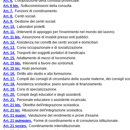
Art. 6.
Composizione della consulta provinciale.
Art. 6 bis.
Sottocommissioni della consulta.
Art. 7.
Funzioni di coordinamento.
Art. 8.
Centri sociali.
Art. 9.
Gestione dei centri sociali.
Art. 10.
Laboratori protetti.
Art. 11.
(Interventi di appoggio per l'inserimento nel mondo del lavoro).
Art. 11 bis.
Assunzione di invalidi presso enti pubblici.
Art. 12.
Assistenza nei convitti dei centri sociali e domiciliari.
Art. 13.
Corso occupazionale e di socializzazione.
Art. 14.
Trasporti dei soggetti portatori di handicaps.
Art. 15.
Adattamento di mezzi di locomozione.
Art. 15 bis.
Interventi a favore dei sordomuti.
Art. 15 ter.
Aiuto personale.
Art. 16.
Diritto allo studio e alla formazione.
Art. 17.
Compiti dei consigli di circondario delle scuole materne, dei consigli scola
Art. 18.
Assistenza scolastica: piano annuale di finanziamento.
Art. 19.
Corsi di specializzazione.
Art. 20.
Compiti degli educatori e degli assistenti.
Art. 21.
Personale educatore o assistente incaricato.
Art. 21 bis.
Obiettivi dell'integrazione scolastica.
Art. 21 ter.
Attuazione dell'integrazione scolastica.
Art. 21 quater.
Valutazione del rendimento e prove d'esame.
Art. 21 quinquies.
Forme di coordinamento e di consulenza istituzionale.
Art. 21 sexies.
Coordinamento interistituzionale.