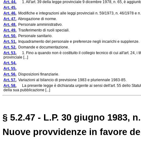
Art. 44.
1. All'art. 39 della legge provinciale 9 dicembre 1978, n. 65, è aggiun
Art. 45.
Art. 46.
Modifiche e integrazioni alle leggi provinciali n. 59/1973, n. 46/1978 e n
Art. 47.
Abrogazione di norme.
Art. 48.
Personale amministrativo.
Art. 49.
Trasferimento di ruoli speciali.
Art. 50.
Personale sanitario.
Art. 51.
Inquadramento del personale e preferenze negli incarichi e supplenze.
Art. 52.
Domande e documentazione.
Art. 53.
1. Fino a quando non è costituito il collegio tecnico di cui all'art. 24, i tito
provinciale [...]
Art. 54.
Art. 55.
Art. 56.
Disposizioni finanziarie.
Art. 57.
Variazioni al bilancio di previsione 1983 e pluriennale 1983-85.
Art. 58.
La presente legge è dichiarata urgente ai sensi dell'art. 55 dello Statut
della sua pubblicazione [...]
§ 5.2.47 - L.P. 30 giugno 1983, n.
Nuove provvidenze in favore dei