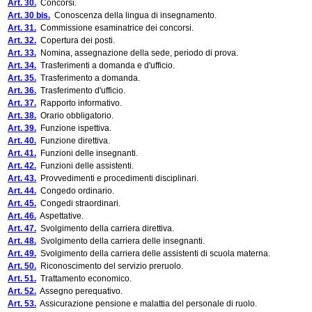
Art. 30.
Concorsi.
Art. 30 bis.
Conoscenza della lingua di insegnamento.
Art. 31.
Commissione esaminatrice dei concorsi.
Art. 32.
Copertura dei posti.
Art. 33.
Nomina, assegnazione della sede, periodo di prova.
Art. 34.
Trasferimenti a domanda e d'ufficio.
Art. 35.
Trasferimento a domanda.
Art. 36.
Trasferimento d'ufficio.
Art. 37.
Rapporto informativo.
Art. 38.
Orario obbligatorio.
Art. 39.
Funzione ispettiva.
Art. 40.
Funzione direttiva.
Art. 41.
Funzioni delle insegnanti.
Art. 42.
Funzioni delle assistenti.
Art. 43.
Provvedimenti e procedimenti disciplinari.
Art. 44.
Congedo ordinario.
Art. 45.
Congedi straordinari.
Art. 46.
Aspettative.
Art. 47.
Svolgimento della carriera direttiva.
Art. 48.
Svolgimento della carriera delle insegnanti.
Art. 49.
Svolgimento della carriera delle assistenti di scuola materna.
Art. 50.
Riconoscimento del servizio preruolo.
Art. 51.
Trattamento economico.
Art. 52.
Assegno perequativo.
Art. 53.
Assicurazione pensione e malattia del personale di ruolo.