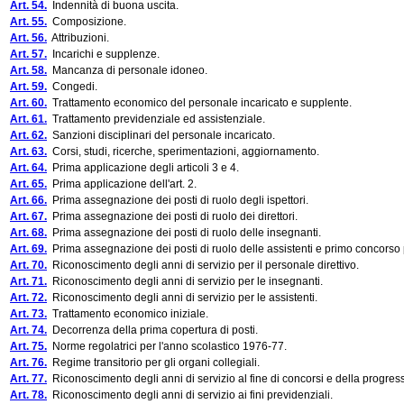
Art. 54.
Indennità di buona uscita.
Art. 55.
Composizione.
Art. 56.
Attribuzioni.
Art. 57.
Incarichi e supplenze.
Art. 58.
Mancanza di personale idoneo.
Art. 59.
Congedi.
Art. 60.
Trattamento economico del personale incaricato e supplente.
Art. 61.
Trattamento previdenziale ed assistenziale.
Art. 62.
Sanzioni disciplinari del personale incaricato.
Art. 63.
Corsi, studi, ricerche, sperimentazioni, aggiornamento.
Art. 64.
Prima applicazione degli articoli 3 e 4.
Art. 65.
Prima applicazione dell'art. 2.
Art. 66.
Prima assegnazione dei posti di ruolo degli ispettori.
Art. 67.
Prima assegnazione dei posti di ruolo dei direttori.
Art. 68.
Prima assegnazione dei posti di ruolo delle insegnanti.
Art. 69.
Prima assegnazione dei posti di ruolo delle assistenti e primo concorso 
Art. 70.
Riconoscimento degli anni di servizio per il personale direttivo.
Art. 71.
Riconoscimento degli anni di servizio per le insegnanti.
Art. 72.
Riconoscimento degli anni di servizio per le assistenti.
Art. 73.
Trattamento economico iniziale.
Art. 74.
Decorrenza della prima copertura di posti.
Art. 75.
Norme regolatrici per l'anno scolastico 1976-77.
Art. 76.
Regime transitorio per gli organi collegiali.
Art. 77.
Riconoscimento degli anni di servizio al fine di concorsi e della progress
Art. 78.
Riconoscimento degli anni di servizio ai fini previdenziali.