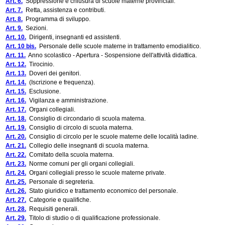
Art. 6.
Soppressione e chiusura di scuole materne provinciali.
Art. 7.
Retta, assistenza e contributi.
Art. 8.
Programma di sviluppo.
Art. 9.
Sezioni.
Art. 10.
Dirigenti, insegnanti ed assistenti.
Art. 10 bis.
Personale delle scuole materne in trattamento emodialitico.
Art. 11.
Anno scolastico - Apertura - Sospensione dell'attività didattica.
Art. 12.
Tirocinio.
Art. 13.
Doveri dei genitori.
Art. 14.
(Iscrizione e frequenza).
Art. 15.
Esclusione.
Art. 16.
Vigilanza e amministrazione.
Art. 17.
Organi collegiali.
Art. 18.
Consiglio di circondario di scuola materna.
Art. 19.
Consiglio di circolo di scuola materna.
Art. 20.
Consiglio di circolo per le scuole materne delle località ladine.
Art. 21.
Collegio delle insegnanti di scuola materna.
Art. 22.
Comitato della scuola materna.
Art. 23.
Norme comuni per gli organi collegiali.
Art. 24.
Organi collegiali presso le scuole materne private.
Art. 25.
Personale di segreteria.
Art. 26.
Stato giuridico e trattamento economico del personale.
Art. 27.
Categorie e qualifiche.
Art. 28.
Requisiti generali.
Art. 29.
Titolo di studio o di qualificazione professionale.