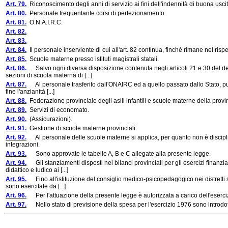
Art. 79.
Riconoscimento degli anni di servizio ai fini dell'indennità di buona uscit
Art. 80.
Personale frequentante corsi di perfezionamento.
Art. 81.
O.N.A.I.R.C.
Art. 82.
Art. 83.
Art. 84.
Il personale inserviente di cui all'art. 82 continua, finché rimane nel risp
Art. 85.
Scuole materne presso istituti magistrali statali.
Art. 86.
Salvo ogni diversa disposizione contenuta negli articoli 21 e 30 del dec
sezioni di scuola materna di [...]
Art. 87.
Al personale trasferito dall'ONAIRC ed a quello passato dallo Stato, purc
fine l'anzianità [...]
Art. 88.
Federazione provinciale degli asili infantili e scuole materne della provi
Art. 89.
Servizi di economato.
Art. 90.
(Assicurazioni).
Art. 91.
Gestione di scuole materne provinciali.
Art. 92.
Al personale delle scuole materne si applica, per quanto non è disciplin
integrazioni.
Art. 93.
Sono approvate le tabelle A, B e C allegate alla presente legge.
Art. 94.
Gli stanziamenti disposti nei bilanci provinciali per gli esercizi finanziar
didattico e ludico ai [...]
Art. 95.
Fino all'istituzione del consiglio medico-psicopedagogico nei distretti sc
sono esercitate da [...]
Art. 96.
Per l'attuazione della presente legge è autorizzata a carico dell'eserciz
Art. 97.
Nello stato di previsione della spesa per l'esercizio 1976 sono introdott