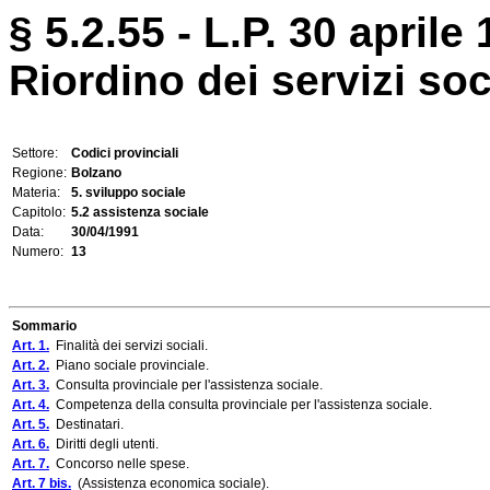
§ 5.2.55 - L.P. 30 aprile 
Riordino dei servizi soc
Settore:
Codici provinciali
Regione:
Bolzano
Materia:
5. sviluppo sociale
Capitolo:
5.2 assistenza sociale
Data:
30/04/1991
Numero:
13
Sommario
Art. 1.
Finalità dei servizi sociali.
Art. 2.
Piano sociale provinciale.
Art. 3.
Consulta provinciale per l'assistenza sociale.
Art. 4.
Competenza della consulta provinciale per l'assistenza sociale.
Art. 5.
Destinatari.
Art. 6.
Diritti degli utenti.
Art. 7.
Concorso nelle spese.
Art. 7 bis.
(Assistenza economica sociale).