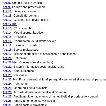
Art. 8.
Compiti della Provincia.
Art. 9.
Formazione professionale.
Art. 10.
Delega ai comuni.
Art. 11.
Compiti dei comuni.
Art. 12.
Gestione dei servizi sociali.
Art. 12 bis.
Art. 13.
(Costi e tariffe).
Art. 14.
Modalità organizzative.
Art. 15.
Il distretto.
Art. 16.
Coordinatore del distretto sociale.
Art. 17.
La sede di distretto.
Art. 18.
Servizi multizonali.
Art. 19.
Istituzioni pubbliche di assistenza e beneficenza.
Art. 20.
Enti privati.
Art. 20 bis.
(Concessione di contributi).
Art. 21.
Sistema informativo socio-assistenziale.
Art. 22.
Studi e ricerche.
Art. 23.
Personale.
Art. 23. bis
. Finanziamento di fondi perequativi per oneri straordinari di personale
Art. 24.
Patrimonio.
Art. 25.
Opere edili della provincia.
Art. 26.
Acquisto di arredo, impianti e attrezzature.
Art. 27.
Ampliamento e riattamento di immobili già di proprietà dei comuni.
Art. 28.
Finanziamento dei servizi sociali.
Art. 29.
Fondo sociale provinciale.