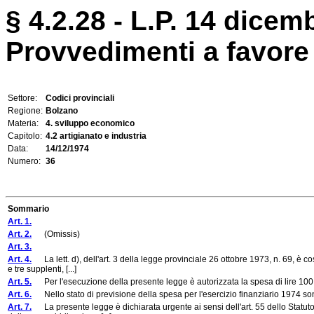
§ 4.2.28 - L.P. 14 dicem
Provvedimenti a favore 
Settore:
Codici provinciali
Regione:
Bolzano
Materia:
4. sviluppo economico
Capitolo:
4.2 artigianato e industria
Data:
14/12/1974
Numero:
36
Sommario
Art. 1.
Art. 2.
(Omissis)
Art. 3.
Art. 4.
La lett. d), dell'art. 3 della legge provinciale 26 ottobre 1973, n. 69, è co
e tre supplenti, [...]
Art. 5.
Per l'esecuzione della presente legge è autorizzata la spesa di lire 100 mi
Art. 6.
Nello stato di previsione della spesa per l'esercizio finanziario 1974 son
Art. 7.
La presente legge è dichiarata urgente ai sensi dell'art. 55 dello Statuto