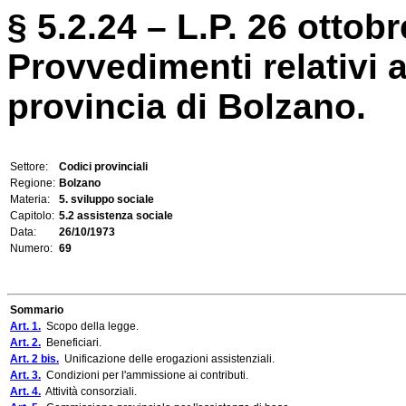
§ 5.2.24 – L.P. 26 ottobr
Provvedimenti relativi a
provincia di Bolzano.
Settore:
Codici provinciali
Regione:
Bolzano
Materia:
5. sviluppo sociale
Capitolo:
5.2 assistenza sociale
Data:
26/10/1973
Numero:
69
Sommario
Art. 1.
Scopo della legge.
Art. 2.
Beneficiari.
Art. 2 bis.
Unificazione delle erogazioni assistenziali.
Art. 3.
Condizioni per l'ammissione ai contributi.
Art. 4.
Attività consorziali.