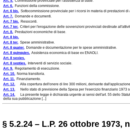
Art. 5.
Commissione provinciale per l'assistenza di base.
Art. 6.
Funzioni della commissione.
Art. 6 bis.
Sottocommissione provinciale per i ricorsi in materia di prestazioni d
Art. 7.
Domande e documenti.
Art. 7 bis.
Resoconti.
Art. 7 ter.
Criteri per l'erogazione delle sovvenzioni provinciali destinate all'attivi
Art. 8.
Prestazioni economiche di base.
Art. 8 bis.
Art. 8 ter.
Spese amministrative.
Art. 8 quater.
Domande e documentazione per le spese amministrative.
Art. 8 quinquies.
Assistenza economica di base ex ENAOLI.
Art. 8 sexies.
Art. 8 septies.
Interventi di servizio sociale.
Art. 9.
Regolamento di esecuzione.
Art. 10.
Norma transitoria.
Art. 11.
Finanziamento.
Art. 12.
Alla copertura dell'onere di lire 300 milioni, derivante dall'applicazion
Art. 13.
Nello stato di previsione della Spesa per l'esercizio finanziario 1973 so
Art. 14.
La presente legge è dichiarata urgente ai sensi dell'art. 55 dello Statut
della sua pubblicazione [...]
§ 5.2.24 – L.P. 26 ottobre 1973, n