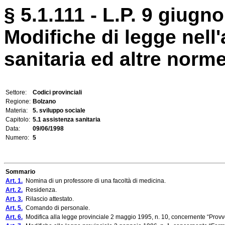
§ 5.1.111 - L.P. 9 giugno
Modifiche di legge nell
sanitaria ed altre norme
Settore:
Codici provinciali
Regione:
Bolzano
Materia:
5. sviluppo sociale
Capitolo:
5.1 assistenza sanitaria
Data:
09/06/1998
Numero:
5
Sommario
Art. 1.
Nomina di un professore di una facoltà di medicina.
Art. 2.
Residenza.
Art. 3.
Rilascio attestato.
Art. 5.
Comando di personale.
Art. 6.
Modifica alla legge provinciale 2 maggio 1995, n. 10, concernente “Provvedi