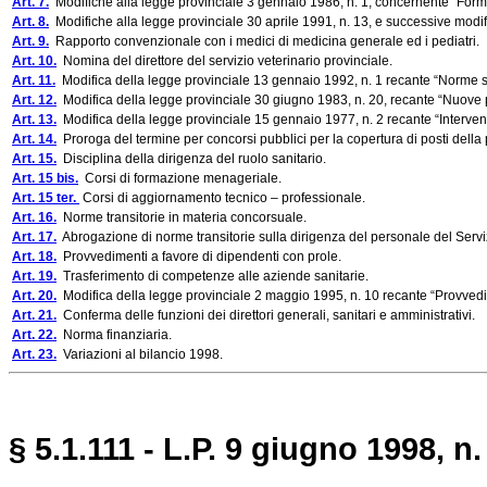
Art. 7.
Modifiche alla legge provinciale 3 gennaio 1986, n. 1, concernente “Forma
Art. 8.
Modifiche alla legge provinciale 30 aprile 1991, n. 13, e successive modific
Art. 9.
Rapporto convenzionale con i medici di medicina generale ed i pediatri.
Art. 10.
Nomina del direttore del servizio veterinario provinciale.
Art. 11.
Modifica della legge provinciale 13 gennaio 1992, n. 1 recante “Norme sul
Art. 12.
Modifica della legge provinciale 30 giugno 1983, n. 20, recante “Nuove p
Art. 13.
Modifica della legge provinciale 15 gennaio 1977, n. 2 recante “Interventi
Art. 14.
Proroga del termine per concorsi pubblici per la copertura di posti della
Art. 15.
Disciplina della dirigenza del ruolo sanitario.
Art. 15 bis.
Corsi di formazione menageriale.
Art. 15 ter.
Corsi di aggiornamento tecnico – professionale.
Art. 16.
Norme transitorie in materia concorsuale.
Art. 17.
Abrogazione di norme transitorie sulla dirigenza del personale del Serviz
Art. 18.
Provvedimenti a favore di dipendenti con prole.
Art. 19.
Trasferimento di competenze alle aziende sanitarie.
Art. 20.
Modifica della legge provinciale 2 maggio 1995, n. 10 recante “Provvedimen
Art. 21.
Conferma delle funzioni dei direttori generali, sanitari e amministrativi.
Art. 22.
Norma finanziaria.
Art. 23.
Variazioni al bilancio 1998.
§ 5.1.111 - L.P. 9 giugno 1998, n.