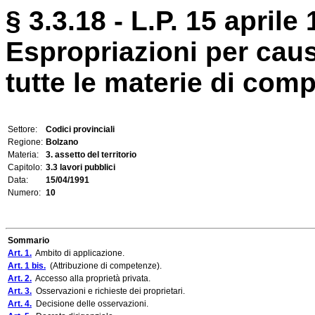
§ 3.3.18 - L.P. 15 aprile 
Espropriazioni per causa
tutte le materie di com
Settore:
Codici provinciali
Regione:
Bolzano
Materia:
3. assetto del territorio
Capitolo:
3.3 lavori pubblici
Data:
15/04/1991
Numero:
10
Sommario
Art. 1.
Ambito di applicazione.
Art. 1 bis.
(Attribuzione di competenze).
Art. 2.
Accesso alla proprietà privata.
Art. 3.
Osservazioni e richieste dei proprietari.
Art. 4.
Decisione delle osservazioni.