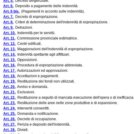
Art. 5.
Decreto dirigenziale.
Art. 6.
Deposito a pagamento delle indennità.
Art. 6 bis.
(Pagamenti in acconto sulle indennità).
Art. 7.
Decreto di espropriazione.
Art. 8.
Criteri di determinazione dell'indennità di espropriazione.
Art. 9.
Detrazioni.
Art. 10.
Indennità per le servitù.
Art. 11.
Commissione provinciale estimatrice.
Art. 12.
Centri edificati.
Art. 13.
Maggiorazioni dell'indennità di espropriazione.
Art. 14.
Indennità spettante agli affittuari.
Art. 15.
Opposizioni.
Art. 16.
Procedura di espropriazione abbreviata.
Art. 17.
Autorizzazioni ed approvazioni.
Art. 18.
Accettazioni e pagamenti.
Art. 19.
Restituzione dei fondi non utilizzati.
Art. 20.
Avviso e domanda.
Art. 21.
Esclusioni.
Art. 22.
Restituzione a seguito di mancata esecuzione dell'opera o di inefficacia 
Art. 23.
Restituzione delle aree nelle zone produttive e di espansione.
Art. 24.
Interventi consentiti.
Art. 25.
Domanda e notificazione.
Art. 26.
Decreto di occupazione.
Art. 27.
Perizia e deposito dell'indennità.
Art. 28.
Divieti.