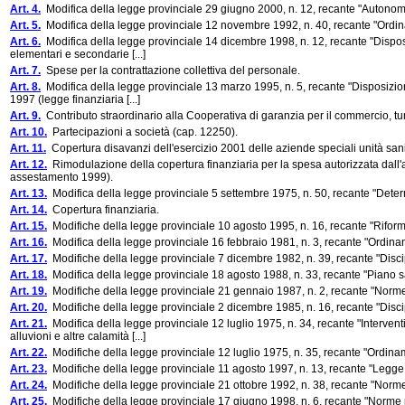
Art. 4.
Modifica della legge provinciale 29 giugno 2000, n. 12, recante "Autonomi
Art. 5.
Modifica della legge provinciale 12 novembre 1992, n. 40, recante "Ordin
Art. 6.
Modifica della legge provinciale 14 dicembre 1998, n. 12, recante "Disposizi
elementari e secondarie [...]
Art. 7.
Spese per la contrattazione collettiva del personale.
Art. 8.
Modifica della legge provinciale 13 marzo 1995, n. 5, recante "Disposizioni
1997 (legge finanziaria [...]
Art. 9.
Contributo straordinario alla Cooperativa di garanzia per il commercio, turi
Art. 10.
Partecipazioni a società (cap. 12250).
Art. 11.
Copertura disavanzi dell'esercizio 2001 delle aziende speciali unità sanit
Art. 12.
Rimodulazione della copertura finanziaria per la spesa autorizzata dall'a
assestamento 1999).
Art. 13.
Modifica della legge provinciale 5 settembre 1975, n. 50, recante "Determ
Art. 14.
Copertura finanziaria.
Art. 15.
Modifiche della legge provinciale 10 agosto 1995, n. 16, recante "Riform
Art. 16.
Modifica della legge provinciale 16 febbraio 1981, n. 3, recante "Ordinam
Art. 17.
Modifiche della legge provinciale 7 dicembre 1982, n. 39, recante "Discipli
Art. 18.
Modifica della legge provinciale 18 agosto 1988, n. 33, recante "Piano s
Art. 19.
Modifiche della legge provinciale 21 gennaio 1987, n. 2, recante "Norme
Art. 20.
Modifiche della legge provinciale 2 dicembre 1985, n. 16, recante "Discipl
Art. 21.
Modifica della legge provinciale 12 luglio 1975, n. 34, recante "Interventi
alluvioni e altre calamità [...]
Art. 22.
Modifiche della legge provinciale 12 luglio 1975, n. 35, recante "Ordinam
Art. 23.
Modifiche della legge provinciale 11 agosto 1997, n. 13, recante "Legge 
Art. 24.
Modifiche della legge provinciale 21 ottobre 1992, n. 38, recante "Norme su
Art. 25.
Modifiche della legge provinciale 17 giugno 1998, n. 6, recante "Norme per