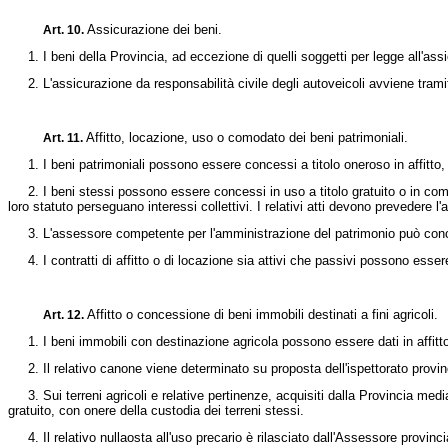
Assicurazione dei beni.
Art. 10.
1. I beni della Provincia, ad eccezione di quelli soggetti per legge all'ass
2. L'assicurazione da responsabilità civile degli autoveicoli avviene tramite
Affitto, locazione, uso o comodato dei beni patrimoniali.
Art. 11.
1. I beni patrimoniali possono essere concessi a titolo oneroso in affitto, 
2. I beni stessi possono essere concessi in uso a titolo gratuito o in como
loro statuto perseguano interessi collettivi. I relativi atti devono prevedere
3. L'assessore competente per l'amministrazione del patrimonio può conced
4. I contratti di affitto o di locazione sia attivi che passivi possono esser
Affitto o concessione di beni immobili destinati a fini agricoli.
Art. 12.
1. I beni immobili con destinazione agricola possono essere dati in affitto pr
2. Il relativo canone viene determinato su proposta dell'ispettorato provincial
3. Sui terreni agricoli e relative pertinenze, acquisiti dalla Provincia median
gratuito, con onere della custodia dei terreni stessi.
4. Il relativo nullaosta all'uso precario è rilasciato dall'Assessore provinc