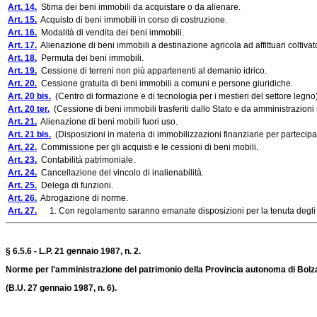
Art. 14.
Stima dei beni immobili da acquistare o da alienare.
Art. 15.
Acquisto di beni immobili in corso di costruzione.
Art. 16.
Modalità di vendita dei beni immobili.
Art. 17.
Alienazione di beni immobili a destinazione agricola ad affittuari coltivator
Art. 18.
Permuta dei beni immobili.
Art. 19.
Cessione di terreni non più appartenenti al demanio idrico.
Art. 20.
Cessione gratuita di beni immobili a comuni e persone giuridiche.
Art. 20 bis.
(Centro di formazione e di tecnologia per i mestieri del settore legno)
Art. 20 ter.
(Cessione di beni immobili trasferiti dallo Stato e da amministrazioni s
Art. 21.
Alienazione di beni mobili fuori uso.
Art. 21 bis.
(Disposizioni in materia di immobilizzazioni finanziarie per partecipaz
Art. 22.
Commissione per gli acquisti e le cessioni di beni mobili.
Art. 23.
Contabilità patrimoniale.
Art. 24.
Cancellazione del vincolo di inalienabilità.
Art. 25.
Delega di funzioni.
Art. 26.
Abrogazione di norme.
Art. 27.
1. Con regolamento saranno emanate disposizioni per la tenuta degli invent
§ 6.5.6 - L.P. 21 gennaio 1987, n. 2.
Norme per l'amministrazione del patrimonio della Provincia autonoma di Bolz
(B.U. 27 gennaio 1987, n. 6).