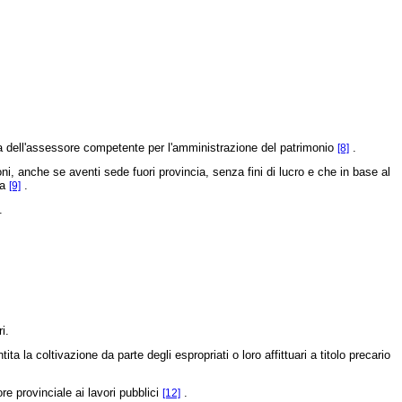
sta dell'assessore competente per l'amministrazione del patrimonio
.
[8]
 anche se aventi sede fuori provincia, senza fini di lucro e che in base al
ia
.
[9]
.
i.
 la coltivazione da parte degli espropriati o loro affittuari a titolo precario
e provinciale ai lavori pubblici
.
[12]