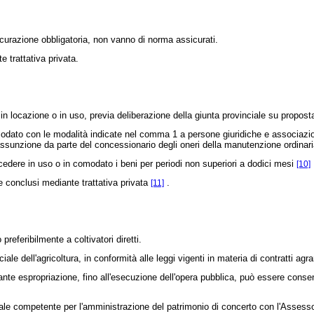
icurazione obbligatoria, non vanno di norma assicurati.
 trattativa privata.
in locazione o in uso, previa deliberazione della giunta provinciale su propo
dato con le modalità indicate nel comma 1 a persone giuridiche e associazioni,
 l'assunzione da parte del concessionario degli oneri della manutenzione ordinar
ere in uso o in comodato i beni per periodi non superiori a dodici mesi
[10]
e conclusi mediante trattativa privata
.
[11]
eferibilmente a coltivatori diretti.
e dell'agricoltura, in conformità alle leggi vigenti in materia di contratti agrar
te espropriazione, fino all'esecuzione dell'opera pubblica, può essere consentita
iale competente per l'amministrazione del patrimonio di concerto con l'Assessor