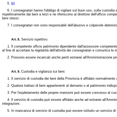
5.
[6]
6. I consegnatari hanno l'obbligo di vigilare sul buon uso, sulla custodia e s
rispettivamente dai beni a terzi e ne riferiscono al direttore dell'ufficio com
beni stessi.
7. I consegnatari non sono responsabili dell'abusivo e colpevole deteriora
Servizio ispettivo.
Art. 8.
1. Il competente ufficio patrimonio dipendente dall'assessore competente per
al fine di accertare la regolarità dell'attività dei consegnatari e comunica le 
2. Possono essere incaricati anche periti estranei all'Amministrazione provi
Custodia e vigilanza sui beni.
Art. 9.
1. Il servizio di custodia dei beni della Provincia è affidato normalmente a
2. Qualora trattasi di beni appartenenti al demanio o al patrimonio indisponi
3. Per l'espletamento delle proprie mansioni può essere concesso al custod
4. Il servizio di custodia può essere affidato anche ad estranei all'Amminis
integrazioni.
5. In mancanza di servizio di custodia può essere istituito un servizio di 