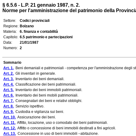
§ 6.5.6 - L.P. 21 gennaio 1987, n. 2.
Norme per l'amministrazione del patrimonio della Provinc
Settore:
Codici provinciali
Regione:
Bolzano
Materia:
6. finanza e contabilità
Capitolo:
6.5 patrimonio e partecipazioni
Data:
21/01/1987
Numero:
2
Sommario
Art. 1.
Beni demaniali e patrimoniali - competenza per l'amministrazione degli st
Art. 2.
Gli inventari in generale.
Art. 3.
Inventario dei beni demaniali.
Art. 4.
Classificazione dei beni patrimoniali.
Art. 5.
Inventario dei beni immobili patrimoniali.
Art. 6.
Inventario dei beni mobili patrimoniali.
Art. 7.
Consegnatari dei beni e relativi obblighi.
Art. 8.
Servizio ispettivo.
Art. 9.
Custodia e vigilanza sui beni.
Art. 10.
Assicurazione dei beni.
Art. 11.
Affitto, locazione, uso o comodato dei beni patrimoniali.
Art. 12.
Affitto o concessione di beni immobili destinati a fini agricoli.
Art. 13.
Concessione in uso di beni immobili –abitazione.