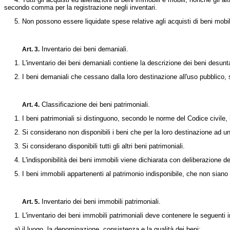
secondo comma per la registrazione negli inventari.
5. Non possono essere liquidate spese relative agli acquisti di beni mobili,
Inventario dei beni demaniali.
Art. 3.
1. L'inventario dei beni demaniali contiene la descrizione dei beni desunta da
2. I beni demaniali che cessano dalla loro destinazione all'uso pubblico, sono
Classificazione dei beni patrimoniali.
Art. 4.
1. I beni patrimoniali si distinguono, secondo le norme del Codice civile, in 
2. Si considerano non disponibili i beni che per la loro destinazione ad un
3. Si considerano disponibili tutti gli altri beni patrimoniali.
4. L'indisponibilità dei beni immobili viene dichiarata con deliberazione d
5. I beni immobili appartenenti al patrimonio indisponibile, che non siano più
Inventario dei beni immobili patrimoniali.
Art. 5.
1. L'inventario dei beni immobili patrimoniali deve contenere le seguenti i
a) il luogo, la denominazione, consistenza e la qualità dei beni;