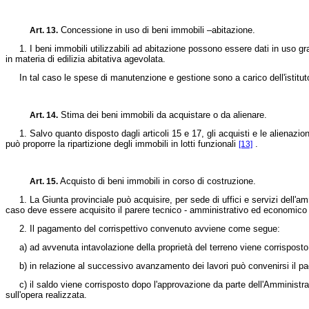
Concessione in uso di beni immobili –abitazione.
Art. 13.
1. I beni immobili utilizzabili ad abitazione possono essere dati in uso gratui
in materia di edilizia abitativa agevolata.
In tal caso le spese di manutenzione e gestione sono a carico dell'istituto
Stima dei beni immobili da acquistare o da alienare.
Art. 14.
1. Salvo quanto disposto dagli articoli 15 e 17, gli acquisti e le alienazioni
può proporre la ripartizione degli immobili in lotti funzionali
.
[13]
Acquisto di beni immobili in corso di costruzione.
Art. 15.
1. La Giunta provinciale può acquisire, per sede di uffici e servizi dell'ammi
caso deve essere acquisito il parere tecnico - amministrativo ed economico 
2. Il pagamento del corrispettivo convenuto avviene come segue:
a) ad avvenuta intavolazione della proprietà del terreno viene corrisposto un
b) in relazione al successivo avanzamento dei lavori può convenirsi il pa
c) il saldo viene corrisposto dopo l'approvazione da parte dell'Amministrazione
sull'opera realizzata.