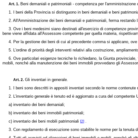
Beni demaniali e patrimoniali - competenza per l'amministrazione d
Art. 1.
1. I beni della Provincia si distinguono in beni demaniali e beni patrimonia
2. All'Amministrazione dei beni demaniali e patrimoniali, ferma restando la 
3. Ove i beni medesimi siano destinati all'esercizio di competenze provinci
bene viene affidata all'Assessore competente per quella materia, rispettiva
4. Per la gestione dei beni di cui al precedente comma si applicano, ove esi
5. L'ordine di priorità degli interventi relativi alla costruzione, ampliament
6. Ove particolari esigenze tecniche lo richiedano, la Giunta provinciale, fat
mobili, nonché alla manutenzione dei beni immobili provvedano gli Assessori 
Gli inventari in generale.
Art. 2.
1. I beni sono descritti in appositi inventari secondo le norme contenute n
2. L'inventario generale è tenuto ed è aggiornato a cura del competente Uff
a) inventario dei beni demaniali;
b) inventario dei beni immobili patrimoniali;
c) inventario dei beni mobili patrimoniali
.
[2]
3. Con regolamento di esecuzione sono stabilite le norme per la tenuta deg
4. Tutti gli acquisti ed alienazioni di beni immobili e mobili, nonché gli al