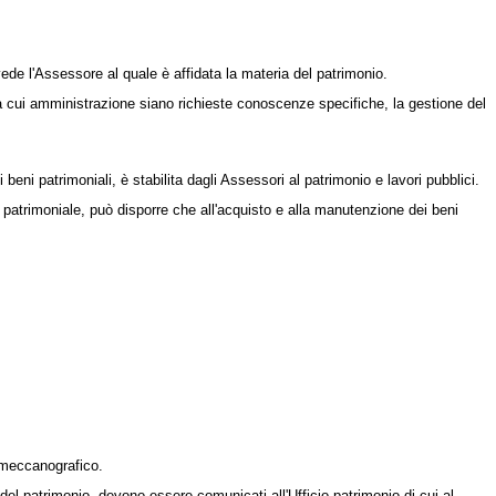
ede l'Assessore al quale è affidata la materia del patrimonio.
a cui amministrazione siano richieste conoscenze specifiche, la gestione del
eni patrimoniali, è stabilita dagli Assessori al patrimonio e lavori pubblici.
e patrimoniale, può disporre che all'acquisto e alla manutenzione dei beni
 meccanografico.
del patrimonio, devono essere comunicati all'Ufficio patrimonio di cui al