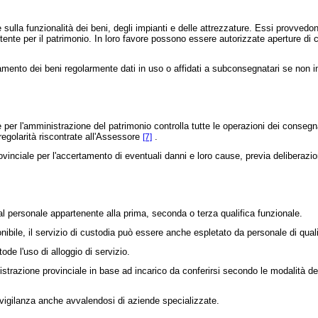
ulla funzionalità dei beni, degli impianti e delle attrezzature. Essi provvedono
petente per il patrimonio. In loro favore possono essere autorizzate aperture di 
mento dei beni regolarmente dati in uso o affidati a subconsegnatari se non 
 l'amministrazione del patrimonio controlla tutte le operazioni dei consegnata
irregolarità riscontrate all'Assessore
.
[7]
nciale per l'accertamento di eventuali danni e loro cause, previa deliberazio
l personale appartenente alla prima, seconda o terza qualifica funzionale.
bile, il servizio di custodia può essere anche espletato da personale di quali
e l'uso di alloggio di servizio.
trazione provinciale in base ad incarico da conferirsi secondo le modalità dell
vigilanza anche avvalendosi di aziende specializzate.