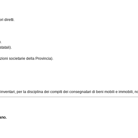
i diretti.
.
tatali).
ioni societarie della Provincia).
ari, per la disciplina dei compiti dei consegnatari di beni mobili e immobili, nonch
ano.