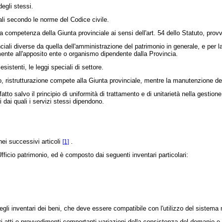
egli stessi.
li secondo le norme del Codice civile.
competenza della Giunta provinciale ai sensi dell'art. 54 dello Statuto, provv
ali diverse da quella dell'amministrazione del patrimonio in generale, e per l
mente all'apposito ente o organismo dipendente dalla Provincia.
stenti, le leggi speciali di settore.
o, ristrutturazione compete alla Giunta provinciale, mentre la manutenzione dei b
to salvo il principio di uniformità di trattamento e di unitarietà nella gestion
dai quali i servizi stessi dipendono.
ei successivi articoli
.
[1]
icio patrimonio, ed è composto dai seguenti inventari particolari:
li inventari dei beni, che deve essere compatibile con l'utilizzo del sistema
tri atti o provvedimenti comportanti variazioni della consistenza del demanio e 