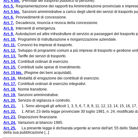
Art. 4 bis.
(Fermate del trasporto pubblico di persone).
Art. 5.
Regolamentazione dei rapporti tra Amministrazione provinciale e imprese 
Art. 5 bis.
Sanzioni amministrative a carico degli utenti dei servizi di trasporto p
Art. 6.
Provvedimenti di concessione.
Art. 7.
Decadenza, rinuncia e revoca della concessione.
Art. 8.
Interventi di emergenza.
Art. 9.
Autostazioni ed altre infrastrutture di servizio ai passeggeri del trasporto 
Art. 10.
Programmi di ristrutturazione e riorganizzazione aziendale.
Art. 11.
Consorzi tra imprese di trasporto.
Art. 12.
Sviluppo di programmi comuni a più imprese di trasporto e gestione unita
Art. 13.
Tariffe dei servizi di trasporto.
Art. 14.
Contributi ordinari di esercizio.
Art. 15.
Contributi sulle spese di investimento.
Art. 15 bis.
(Regime dei beni acquistati).
Art. 16.
Modalità di erogazione dei contributi di esercizio.
Art. 17.
Contributi ordinari di esercizio integrativi.
Art. 18.
Norme transitorie.
Art. 19.
Sanzioni amministrative.
Art. 20.
Servizio di vigilanza e controllo.
Art. 21.
1. Sono abrogati gli articoli 1, 3, 5, 6, 7, 8, 9, 11, 12, 13, 14, 15, 16, 17
Art. 22.
1. All'art. 23 della legge provinciale 30 luglio 1981, n. 24, modificato d
Art. 23.
Disposizioni finanziarie.
Art. 24.
Variazioni al bilancio 1985.
Art. 25.
La presente legge è dichiarata urgente ai sensi dell'art. 55 dello Statut
della sua pubblicazione [...]