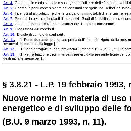
Art. 4.
Contributi in conto capitale a sostegno dell'utilizzo delle fonti rinnovabili di
Art. 5.
Contributi per il contenimento dei consumi energetici nei settori industriale,
Art. 6.
Incentivi alla produzione di energia da fonti rinnovabili di energia nel sett
Art. 7.
Progetti, interventi e impianti dimostrativi - Studi di fattibilità tecnico-econ
Art. 8.
Contributi per riattivazione e costruzione di impianti idroelettrici.
Art. 9.
Erogazione dei contributi.
Art. 10.
Divieto di cumulo di contributi.
Art. 11.
1. Per le domande presentate prima dell'entrata in vigore della presente 
favorevoli, le norme della legge [...]
Art. 12.
1. Sono abrogate le leggi provinciali 5 maggio 1987, n. 11, e 15 dicem
Art. 13.
1. Per l'attuazione degli interventi previsti dalla presente legge vengono
destinati alle spese per [...]
§ 3.8.21 - L.P. 19 febbraio 1993, n
Nuove norme in materia di uso r
energetico e di sviluppo delle fo
(B.U. 9 marzo 1993, n. 11).