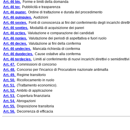
Art. 46 bis.
Forme e limiti della domanda
Art. 46 ter.
Pubblicità e trasparenza
Art. 46 quater.
Ordine di trattazione e durata del procedimento
Art. 46 quinquies.
Audizioni
Art. 46 sexies.
Fonti di conoscenza ai fini del conferimento degli incarichi diretti
Art. 46 septies.
Modalità di acquisizione dei pareri
Art. 46 octies.
Valutazione e comparazione dei candidati
Art. 46 nonies.
Valutazione dei periodi di aspettativa e fuori ruolo
Art. 46 decies.
Valutazione ai fini della conferma
Art. 46 undecies.
Mancata richiesta di conferma
Art. 46 duodecies.
Cause ostative alla conferma
Art. 46 terdecies.
Limiti al conferimento di nuovi incarichi direttivi o semidirettivi
Art. 47.
Commissioni di concorso
Art. 48.
Concorso per l'incarico di Procuratore nazionale antimafia
Art. 49.
Regime transitorio
Art. 50.
Ricollocamento in ruolo
Art. 51.
(Trattamento economico).
Art. 52.
Ambito di applicazione
Art. 53.
Copertura finanziaria
Art. 54.
Abrogazioni
Art. 55.
Disposizione transitoria
Art. 56.
Decorrenza di efficacia