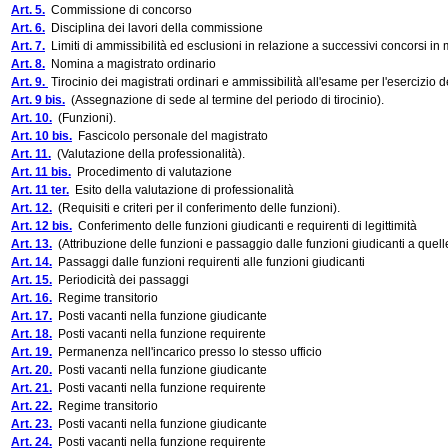
Art. 5.
Commissione di concorso
Art. 6.
Disciplina dei lavori della commissione
Art. 7.
Limiti di ammissibilità ed esclusioni in relazione a successivi concorsi in 
Art. 8.
Nomina a magistrato ordinario
Art. 9.
Tirocinio dei magistrati ordinari e ammissibilità all'esame per l'esercizio 
Art. 9 bis.
(Assegnazione di sede al termine del periodo di tirocinio).
Art. 10.
(Funzioni).
Art. 10 bis.
Fascicolo personale del magistrato
Art. 11.
(Valutazione della professionalità).
Art. 11 bis.
Procedimento di valutazione
Art. 11 ter.
Esito della valutazione di professionalità
Art. 12.
(Requisiti e criteri per il conferimento delle funzioni).
Art. 12 bis.
Conferimento delle funzioni giudicanti e requirenti di legittimità
Art. 13.
(Attribuzione delle funzioni e passaggio dalle funzioni giudicanti a quelle
Art. 14.
Passaggi dalle funzioni requirenti alle funzioni giudicanti
Art. 15.
Periodicità dei passaggi
Art. 16.
Regime transitorio
Art. 17.
Posti vacanti nella funzione giudicante
Art. 18.
Posti vacanti nella funzione requirente
Art. 19.
Permanenza nell'incarico presso lo stesso ufficio
Art. 20.
Posti vacanti nella funzione giudicante
Art. 21.
Posti vacanti nella funzione requirente
Art. 22.
Regime transitorio
Art. 23.
Posti vacanti nella funzione giudicante
Art. 24.
Posti vacanti nella funzione requirente