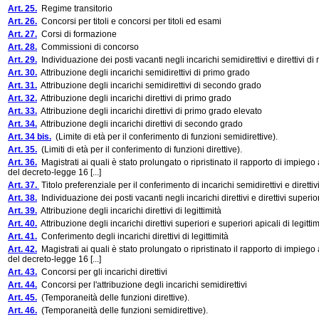
Art. 25.
Regime transitorio
Art. 26.
Concorsi per titoli e concorsi per titoli ed esami
Art. 27.
Corsi di formazione
Art. 28.
Commissioni di concorso
Art. 29.
Individuazione dei posti vacanti negli incarichi semidirettivi e direttivi di 
Art. 30.
Attribuzione degli incarichi semidirettivi di primo grado
Art. 31.
Attribuzione degli incarichi semidirettivi di secondo grado
Art. 32.
Attribuzione degli incarichi direttivi di primo grado
Art. 33.
Attribuzione degli incarichi direttivi di primo grado elevato
Art. 34.
Attribuzione degli incarichi direttivi di secondo grado
Art. 34 bis.
(Limite di età per il conferimento di funzioni semidirettive).
Art. 35.
(Limiti di età per il conferimento di funzioni direttive).
Art. 36.
Magistrati ai quali è stato prolungato o ripristinato il rapporto di impieg
del decreto-legge 16 [...]
Art. 37.
Titolo preferenziale per il conferimento di incarichi semidirettivi e direttiv
Art. 38.
Individuazione dei posti vacanti negli incarichi direttivi e direttivi superiori
Art. 39.
Attribuzione degli incarichi direttivi di legittimità
Art. 40.
Attribuzione degli incarichi direttivi superiori e superiori apicali di legittim
Art. 41.
Conferimento degli incarichi direttivi di legittimità
Art. 42.
Magistrati ai quali è stato prolungato o ripristinato il rapporto di impieg
del decreto-legge 16 [...]
Art. 43.
Concorsi per gli incarichi direttivi
Art. 44.
Concorsi per l'attribuzione degli incarichi semidirettivi
Art. 45.
(Temporaneità delle funzioni direttive).
Art. 46.
(Temporaneità delle funzioni semidirettive).