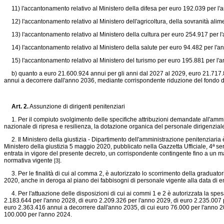
11) l'accantonamento relativo al Ministero della difesa per euro 192.039 per l
12) l'accantonamento relativo al Ministero dell'agricoltura, della sovranità ali
13) l'accantonamento relativo al Ministero della cultura per euro 254.917 per 
14) l'accantonamento relativo al Ministero della salute per euro 94.482 per l'
15) l'accantonamento relativo al Ministero del turismo per euro 195.881 per l'
b) quanto a euro 21.600.924 annui per gli anni dal 2027 al 2029, euro 21.717.8
annui a decorrere dall'anno 2036, mediante corrispondente riduzione del fondo di
Art. 2.
Assunzione di dirigenti penitenziari
1. Per il compiuto svolgimento delle specifiche attribuzioni demandate all'amminis
nazionale di ripresa e resilienza, la dotazione organica del personale dirigenziale
2. Il Ministero della giustizia - Dipartimento dell'amministrazione penitenziaria
Ministero della giustizia 5 maggio 2020, pubblicato nella Gazzetta Ufficiale, 4ª 
entrata in vigore del presente decreto, un corrispondente contingente fino a un ma
normativa vigente
.
[3]
3. Per le finalità di cui al comma 2, è autorizzato lo scorrimento della graduatoria
2020, anche in deroga al piano dei fabbisogni di personale vigente alla data di e
4. Per l'attuazione delle disposizioni di cui ai commi 1 e 2 è autorizzata la spe
2.183.644 per l'anno 2028, di euro 2.209.326 per l'anno 2029, di euro 2.235.007 
euro 2.363.416 annui a decorrere dall'anno 2035, di cui euro 76.000 per l'anno 
100.000 per l'anno 2024.