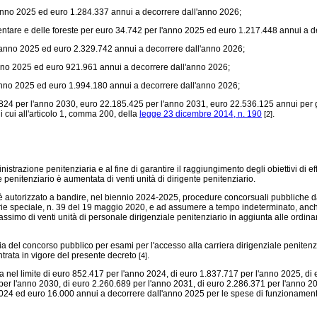
'anno 2025 ed euro 1.284.337 annui a decorrere dall'anno 2026;
mentare e delle foreste per euro 34.742 per l'anno 2025 ed euro 1.217.448 annui a 
l'anno 2025 ed euro 2.329.742 annui a decorrere dall'anno 2026;
anno 2025 ed euro 921.961 annui a decorrere dall'anno 2026;
anno 2025 ed euro 1.994.180 annui a decorrere dall'anno 2026;
24 per l'anno 2030, euro 22.185.425 per l'anno 2031, euro 22.536.125 annui per g
 cui all'articolo 1, comma 200, della
legge 23 dicembre 2014, n. 190
.
[2]
trazione penitenziaria e al fine di garantire il raggiungimento degli obiettivi di e
 penitenziario è aumentata di venti unità di dirigente penitenziario.
 è autorizzato a bandire, nel biennio 2024-2025, procedure concorsuali pubbliche d
serie speciale, n. 39 del 19 maggio 2020, e ad assumere a tempo indeterminato, anch
ssimo di venti unità di personale dirigenziale penitenziario in aggiunta alle ordinar
 del concorso pubblico per esami per l'accesso alla carriera dirigenziale penitenziar
ntrata in vigore del presente decreto
.
[4]
sa nel limite di euro 852.417 per l'anno 2024, di euro 1.837.717 per l'anno 2025, di
per l'anno 2030, di euro 2.260.689 per l'anno 2031, di euro 2.286.371 per l'anno 20
2024 ed euro 16.000 annui a decorrere dall'anno 2025 per le spese di funzionamento