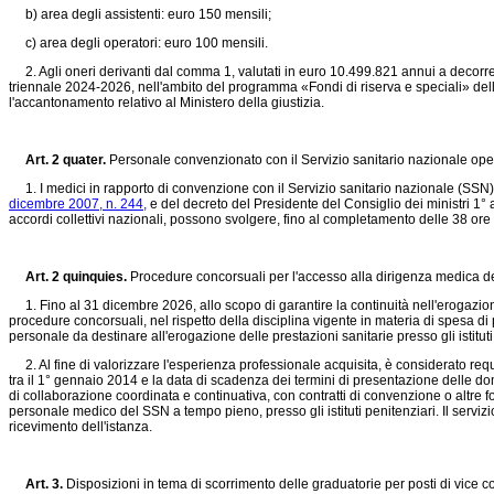
b) area degli assistenti: euro 150 mensili;
c) area degli operatori: euro 100 mensili.
2. Agli oneri derivanti dal comma 1, valutati in euro 10.499.821 annui a decorrere
triennale 2024-2026, nell'ambito del programma «Fondi di riserva e speciali» dell
l'accantonamento relativo al Ministero della giustizia.
Art. 2 quater.
Personale convenzionato con il Servizio sanitario nazionale opera
1. I medici in rapporto di convenzione con il Servizio sanitario nazionale (SSN) oper
dicembre 2007, n. 244,
e del decreto del Presidente del Consiglio dei ministri 1° a
accordi collettivi nazionali, possono svolgere, fino al completamento delle 38 ore s
Art. 2 quinquies.
Procedure concorsuali per l'accesso alla dirigenza medica del 
1. Fino al 31 dicembre 2026, allo scopo di garantire la continuità nell'erogazione 
procedure concorsuali, nel rispetto della disciplina vigente in materia di spesa di 
personale da destinare all'erogazione delle prestazioni sanitarie presso gli istituti
2. Al fine di valorizzare l'esperienza professionale acquisita, è considerato requ
tra il 1° gennaio 2014 e la data di scadenza dei termini di presentazione delle d
di collaborazione coordinata e continuativa, con contratti di convenzione o altre 
personale medico del SSN a tempo pieno, presso gli istituti penitenziari. Il serviz
ricevimento dell'istanza.
Art. 3.
Disposizioni in tema di scorrimento delle graduatorie per posti di vice co