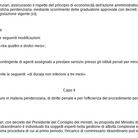
enziari, assicurando il rispetto del principio di economicità dell'azione amministrativ
 polizia penitenziaria, mediante scorrimento delle graduatorie approvate con decreti 
legislazione vigente
.
[10]
ia
e seguenti modificazioni:
«tra quattro e dodici mesi»;
 contingente di agenti assegnato a prestare servizio presso gli istituti penali per 
te le seguenti: «di durata non inferiore a tre mesi».
Capo II
ure in materia penitenziaria, di diritto penale e per l'efficienza del procedimento pe
i, con decreto del Presidente del Consiglio dei ministri, su proposta del Ministro della
traordinario è individuato tra soggetti esperti nella gestione di attività complesse e
sima procedura di cui al primo periodo, l'incarico di commissario straordinario pu