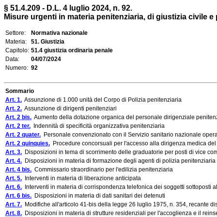
§ 51.4.209 - D.L. 4 luglio 2024, n. 92.
Misure urgenti in materia penitenziaria, di giustizia civile e
Settore:
Normativa nazionale
Materia:
51. Giustizia
Capitolo:
51.4 giustizia ordinaria penale
Data:
04/07/2024
Numero:
92
Sommario
Art. 1.
Assunzione di 1.000 unità del Corpo di Polizia penitenziaria
Art. 2.
Assunzione di dirigenti penitenziari
Art. 2 bis.
Aumento della dotazione organica del personale dirigenziale penitenz
Art. 2 ter.
Indennità di specificità organizzativa penitenziaria
Art. 2 quater.
Personale convenzionato con il Servizio sanitario nazionale operante
Art. 2 quinquies.
Procedure concorsuali per l'accesso alla dirigenza medica del SS
Art. 3.
Disposizioni in tema di scorrimento delle graduatorie per posti di vice com
Art. 4.
Disposizioni in materia di formazione degli agenti di polizia penitenziaria
Art. 4 bis.
Commissario straordinario per l'edilizia penitenziaria
Art. 5.
Interventi in materia di liberazione anticipata
Art. 6.
Interventi in materia di corrispondenza telefonica dei soggetti sottoposti a
Art. 6 bis.
Disposizioni in materia di dati sanitari dei detenuti
Art. 7.
Modifiche all'articolo 41-bis della legge 26 luglio 1975, n. 354, recante di
Art. 8.
Disposizioni in materia di strutture residenziali per l'accoglienza e il rein