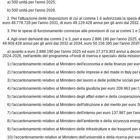
a) 500 unità per l'anno 2025;
b) 500 unità per l'anno 2026.
2. Per l'attuazione delle disposizioni di cui al comma 1 è autorizzata la spesa d
euro 48.778.728 per l'anno 2031, di euro 49.129.428 annui per gli anni dal 2032
3. Per le spese di funzionamento connesse alle previsioni di cui ai commi 1 e 2
4. Agli oneri derivanti dai commi 2 e 3, pari a euro 2.886.190 per l'anno 2025,
49.909.428 annui per gli anni dal 2032 al 2034, euro 50.156.395 per l'anno 2035
a) quanto a euro 2.886.190 per l'anno 2025 ed euro 27.373.303 annui a decorrere d
2024-2026, nell'ambito del programma «Fondi di riserva e speciali» della missione
1) l'accantonamento relativo al Ministero dell'economia e delle finanze per eu
2) l'accantonamento relativo al Ministero delle imprese e del made in Italy per
3) l'accantonamento relativo al Ministero del lavoro e delle politiche sociali p
4) l'accantonamento relativo al Ministero della giustizia per euro 209.963 per 
5) l'accantonamento relativo al Ministero degli affari esteri e della cooperazio
6) l'accantonamento relativo al Ministero dell'istruzione e del merito per euro
7) l'accantonamento relativo al Ministero dell'interno per euro 137.987 per l'a
8) l'accantonamento relativo al Ministero dell'ambiente e della sicurezza energ
9) l'accantonamento relativo al Ministero delle infrastrutture e dei trasporti p
10) l'accantonamento relativo al Ministero dell'università e della ricerca per e