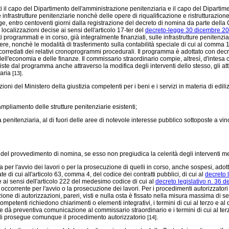
il capo del Dipartimento dell'amministrazione penitenziaria e il capo del Dipartimento
ve infrastrutture penitenziarie nonchè delle opere di riqualificazione e ristrutturazion
dige, entro centoventi giorni dalla registrazione del decreto di nomina da parte della
localizzazioni decise ai sensi dell'articolo 17-ter del
decreto-legge 30 dicembre 20
i programmati e in corso, già integralmente finanziati, sulle infrastrutture penitenzia
ssere, nonchè le modalità di trasferimento sulla contabilità speciale di cui al comma 1
corredati dei relativi cronoprogrammi procedurali. Il programma è adottato con decre
stro dell'economia e delle finanze. Il commissario straordinario compie, altresì, d'int
viste dal programma anche attraverso la modifica degli interventi dello stesso, gli at
iaria
.
[13]
zioni del Ministero della giustizia competenti per i beni e i servizi in materia di edi
pliamento delle strutture penitenziarie esistenti;
a penitenziaria, al di fuori delle aree di notevole interesse pubblico sottoposte a vin
a del provvedimento di nomina, se esso non pregiudica la celerità degli interventi m
 l'avvio dei lavori o per la prosecuzione di quelli in corso, anche sospesi, adottan
cate di cui all'articolo 63, comma 4, del codice dei contratti pubblici, di cui al
decreto 
e ai sensi dell'articolo 222 del medesimo codice di cui al
decreto legislativo n. 36 d
ta occorrente per l'avvio o la prosecuzione dei lavori. Per i procedimenti autorizzator
dozione di autorizzazioni, pareri, visti e nulla osta è fissato nella misura massima di se
 competenti richiedono chiarimenti o elementi integrativi, i termini di cui al terzo e 
 dà preventiva comunicazione al commissario straordinario e i termini di cui al terz
ali prosegue comunque il procedimento autorizzatorio
.
[14]