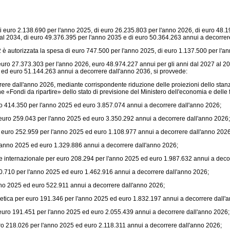
i euro 2.138.690 per l'anno 2025, di euro 26.235.803 per l'anno 2026, di euro 48.1
 al 2034, di euro 49.376.395 per l'anno 2035 e di euro 50.364.263 annui a decorrer
 è autorizzata la spesa di euro 747.500 per l'anno 2025, di euro 1.137.500 per l'a
 euro 27.373.303 per l'anno 2026, euro 48.974.227 annui per gli anni dal 2027 al 2
 ed euro 51.144.263 annui a decorrere dall'anno 2036, si provvede:
all'anno 2026, mediante corrispondente riduzione delle proiezioni dello stanziamen
 «Fondi da ripartire» dello stato di previsione del Ministero dell'economia e delle 
ro 414.350 per l'anno 2025 ed euro 3.857.074 annui a decorrere dall'anno 2026;
 euro 259.043 per l'anno 2025 ed euro 3.350.292 annui a decorrere dall'anno 2026;
er euro 252.959 per l'anno 2025 ed euro 1.108.977 annui a decorrere dall'anno 2026
l'anno 2025 ed euro 1.329.886 annui a decorrere dall'anno 2026;
ne internazionale per euro 208.294 per l'anno 2025 ed euro 1.987.632 annui a deco
 30.710 per l'anno 2025 ed euro 1.462.916 annui a decorrere dall'anno 2026;
nno 2025 ed euro 522.911 annui a decorrere dall'anno 2026;
etica per euro 191.346 per l'anno 2025 ed euro 1.832.197 annui a decorrere dall'
er euro 191.451 per l'anno 2025 ed euro 2.055.439 annui a decorrere dall'anno 2026;
uro 218.026 per l'anno 2025 ed euro 2.118.311 annui a decorrere dall'anno 2026;