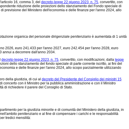
'articolo 16, comma 3, del
decreto-legge 22 giugno 2023, n. 75,
convertito, con
pondente riduzione delle proiezioni dello stanziamento del Fondo speciale di
o di previsione del Ministero dell'economia e delle finanze per l'anno 2024, allo
 dotazione organica del personale dirigenziale penitenziario è aumentata di 1 unità
anno 2026, euro 241.433 per l'anno 2027, euro 242.454 per l'anno 2028, euro
0 annui a decorrere dall'anno 2034.
l
decreto-legge 22 giugno 2023, n. 75,
convertito, con modificazioni, dalla
legge
i dello stanziamento del fondo speciale di parte corrente iscritto, ai fini del
l'economia e delle finanze per l'anno 2024, allo scopo parzialmente utilizzando
 della giustizia, di cui al
decreto del Presidente del Consiglio dei ministri 15
di concerto con il Ministro per la pubblica amministrazione e con il Ministro
à di richiedere il parere del Consiglio di Stato.
imento per la giustizia minorile e di comunità del Ministero della giustizia, in
lta nell'ambito penitenziario e al fine di compensare i carichi e le responsabilità
er tredici mensilità: