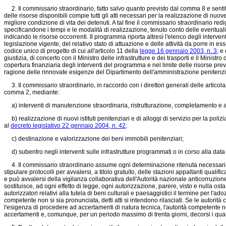
2. Il commissario straordinario, fatto salvo quanto previsto dal comma 8 e sentiti 
delle risorse disponibili compie tutti gli atti necessari per la realizzazione di nuo
migliore condizione di vita dei detenuti. A tal fine il commissario straordinario re
specificandone i tempi e le modalità di realizzazione, tenuto conto delle eventuali 
indicando le risorse occorrenti. Il programma riporta altresì l'elenco degli intervent
legislazione vigente, del relativo stato di attuazione e delle attività da porre in e
codice unico di progetto di cui all'articolo 11 della
legge 16 gennaio 2003, n. 3,
e 
giustizia, di concerto con il Ministro delle infrastrutture e dei trasporti e il Mini
copertura finanziaria degli interventi del programma e nel limite delle risorse pre
ragione delle rinnovate esigenze del Dipartimento dell'amministrazione penitenz
3. Il commissario straordinario, in raccordo con i direttori generali delle articola
comma 2, mediante:
a) interventi di manutenzione straordinaria, ristrutturazione, completamento e am
b) realizzazione di nuovi istituti penitenziari e di alloggi di servizio per la polizi
al
decreto legislativo 22 gennaio 2004, n. 42;
c) destinazione e valorizzazione dei beni immobili penitenziari;
d) subentro negli interventi sulle infrastrutture programmati o in corso alla dat
4. Il commissario straordinario assume ogni determinazione ritenuta necessaria per
stipulare protocolli per avvalersi, a titolo gratuito, delle stazioni appaltanti qualifi
e può avvalersi della vigilanza collaborativa dell'Autorità nazionale anticorruzion
sostituisce, ad ogni effetto di legge, ogni autorizzazione, parere, visto e nulla os
autorizzatori relativi alla tutela di beni culturali e paesaggistici il termine per l'a
competente non si sia pronunciata, detti atti si intendono rilasciati. Se le autorità
l'esigenza di procedere ad accertamenti di natura tecnica, l'autorità competente ne
accertamenti e, comunque, per un periodo massimo di trenta giorni, decorsi i qu