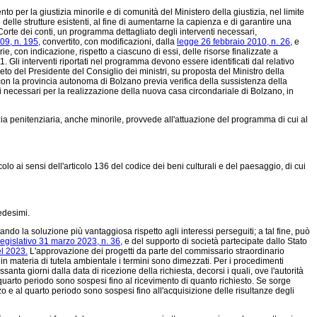
 per la giustizia minorile e di comunità del Ministero della giustizia, nel limite
e delle strutture esistenti, al fine di aumentarne la capienza e di garantire una
 Corte dei conti, un programma dettagliato degli interventi necessari,
09, n. 195,
convertito, con modificazioni, dalla
legge 26 febbraio 2010, n. 26,
e
rie, con indicazione, rispetto a ciascuno di essi, delle risorse finalizzate a
1. Gli interventi riportati nel programma devono essere identificati dal relativo
to del Presidente del Consiglio dei ministri, su proposta del Ministro della
esa con la provincia autonoma di Bolzano previa verifica della sussistenza della
ti necessari per la realizzazione della nuova casa circondariale di Bolzano, in
lizia penitenziaria, anche minorile, provvede all'attuazione del programma di cui al
colo ai sensi dell'articolo 136 del codice dei beni culturali e del paesaggio, di cui
edesimi.
do la soluzione più vantaggiosa rispetto agli interessi perseguiti; a tal fine, può
legislativo 31 marzo 2023, n. 36,
e del supporto di società partecipate dallo Stato
el 2023.
L'approvazione dei progetti da parte del commissario straordinario
i in materia di tutela ambientale i termini sono dimezzati. Per i procedimenti
ssanta giorni dalla data di ricezione della richiesta, decorsi i quali, ove l'autorità
al quarto periodo sono sospesi fino al ricevimento di quanto richiesto. Se sorge
o e al quarto periodo sono sospesi fino all'acquisizione delle risultanze degli