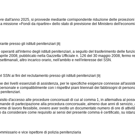
 dall'anno 2025, si provvede mediante corrispondente riduzione delle proiezioni dell
a missione «Fondi da ripartire» dello stato di previsione del Ministero dell'economi
nte presso gli istituti penitenziari
[8]
anti all'interno degli istituti penitenziari, a seguito del trasferimento delle funzio
prile 2008, pubblicato nella Gazzetta Ufficiale n. 126 del 30 maggio 2008, fermo rest
ettimanali, altro incarico orario, nell'ambito e nell'interesse del SSN.
SSN ai fini del reclutamento presso gli istituti penitenziari
[9]
dei livelli essenziali di assistenza, per le specifiche esigenze connesse all'assiste
personale e compatibilmente con i rispettivi piani triennali dei fabbisogni di persona
 penitenziari.
isito d'accesso alle procedure concorsuali di cui al comma 1, in alternativa al poss
omande di partecipazione alla procedura concorsuale, almeno due anni di servizio, a
forme di lavoro flessibile, ovvero aver svolto un documentato numero di ore di attiv
io da considerare come requisito ai sensi del presente comma è certificato, su istan
mmissario e vice ispettore di polizia penitenziaria