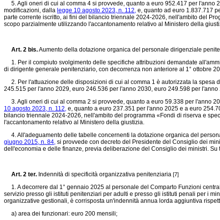
5. Agli oneri di cui al comma 4 si provvede, quanto a euro 952.417 per l'anno 2
modificazioni, dalla
legge 10 agosto 2023, n. 112,
e, quanto ad euro 1.837.717 pe
parte corrente iscritto, ai fini del bilancio triennale 2024-2026, nell'ambito del 
scopo parzialmente utilizzando l'accantonamento relativo al Ministero della giust
Art. 2 bis.
Aumento della dotazione organica del personale dirigenziale penit
1. Per il compiuto svolgimento delle specifiche attribuzioni demandate all'amminis
di dirigente generale penitenziario, con decorrenza non anteriore al 1° ottobre 2
2. Per l'attuazione delle disposizioni di cui al comma 1 è autorizzata la spesa
245.515 per l'anno 2029, euro 246.536 per l'anno 2030, euro 249.598 per l'anno
3. Agli oneri di cui al comma 2 si provvede, quanto a euro 59.338 per l'anno 202
10 agosto 2023, n. 112,
e, quanto a euro 237.351 per l'anno 2025 e a euro 254.700 
bilancio triennale 2024-2026, nell'ambito del programma «Fondi di riserva e specia
l'accantonamento relativo al Ministero della giustizia.
4. All'adeguamento delle tabelle concernenti la dotazione organica del personale 
giugno 2015, n. 84,
si provvede con decreto del Presidente del Consiglio dei minist
dell'economia e delle finanze, previa deliberazione del Consiglio dei ministri. Su t
Art. 2 ter.
Indennità di specificità organizzativa penitenziaria
[7]
1. A decorrere dal 1° gennaio 2025 al personale del Comparto Funzioni centrali ap
servizio presso gli istituti penitenziari per adulti e presso gli istituti penali per i 
organizzative gestionali, è corrisposta un'indennità annua lorda aggiuntiva rispetto 
a) area dei funzionari: euro 200 mensili;