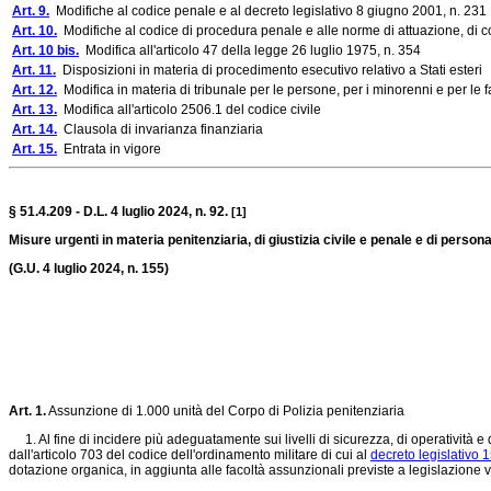
Art. 9.
Modifiche al codice penale e al decreto legislativo 8 giugno 2001, n. 231
Art. 10.
Modifiche al codice di procedura penale e alle norme di attuazione, di co
Art. 10 bis.
Modifica all'articolo 47 della legge 26 luglio 1975, n. 354
Art. 11.
Disposizioni in materia di procedimento esecutivo relativo a Stati esteri
Art. 12.
Modifica in materia di tribunale per le persone, per i minorenni e per le 
Art. 13.
Modifica all'articolo 2506.1 del codice civile
Art. 14.
Clausola di invarianza finanziaria
Art. 15.
Entrata in vigore
§ 51.4.209 - D.L. 4 luglio 2024, n. 92.
[1]
Misure urgenti in materia penitenziaria, di giustizia civile e penale e di persona
(G.U. 4 luglio 2024, n. 155)
Art. 1.
Assunzione di 1.000 unità del Corpo di Polizia penitenziaria
1. Al fine di incidere più adeguatamente sui livelli di sicurezza, di operatività e 
dall'articolo 703 del codice dell'ordinamento militare di cui al
decreto legislativo 
dotazione organica, in aggiunta alle facoltà assunzionali previste a legislazione 