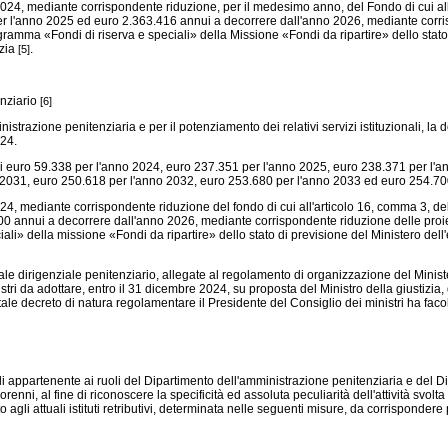
024, mediante corrispondente riduzione, per il medesimo anno, del Fondo di cui all
r l'anno 2025 ed euro 2.363.416 annui a decorrere dall'anno 2026, mediante corris
Programma «Fondi di riserva e speciali» della Missione «Fondi da ripartire» dello stat
izia
.
[5]
enziario
[6]
trazione penitenziaria e per il potenziamento dei relativi servizi istituzionali, la
024.
 di euro 59.338 per l'anno 2024, euro 237.351 per l'anno 2025, euro 238.371 per l'
 2031, euro 250.618 per l'anno 2032, euro 253.680 per l'anno 2033 ed euro 254.70
4, mediante corrispondente riduzione del fondo di cui all'articolo 16, comma 3, de
annui a decorrere dall'anno 2026, mediante corrispondente riduzione delle proiezion
li» della missione «Fondi da ripartire» dello stato di previsione del Ministero del
dirigenziale penitenziario, allegate al regolamento di organizzazione del Ministero
ri da adottare, entro il 31 dicembre 2024, su proposta del Ministro della giustizia, 
ale decreto di natura regolamentare il Presidente del Consiglio dei ministri ha facolt
partenente ai ruoli del Dipartimento dell'amministrazione penitenziaria e del Dipart
minorenni, al fine di riconoscere la specificità ed assoluta peculiarità dell'attività svo
agli attuali istituti retributivi, determinata nelle seguenti misure, da corrispondere p