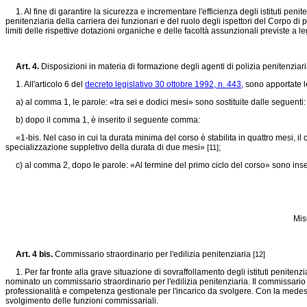
1. Al fine di garantire la sicurezza e incrementare l'efficienza degli istituti penit
penitenziaria della carriera dei funzionari e del ruolo degli ispettori del Corpo di
limiti delle rispettive dotazioni organiche e delle facoltà assunzionali previste a 
Art. 4.
Disposizioni in materia di formazione degli agenti di polizia penitenziar
1. All'articolo 6 del
decreto legislativo 30 ottobre 1992, n. 443,
sono apportate l
a) al comma 1, le parole: «tra sei e dodici mesi» sono sostituite dalle seguenti: 
b) dopo il comma 1, è inserito il seguente comma:
«1-bis. Nel caso in cui la durata minima del corso è stabilita in quattro mesi, il
specializzazione suppletivo della durata di due mesi»
;
[11]
c) al comma 2, dopo le parole: «Al termine del primo ciclo del corso» sono inseri
Mis
Art. 4 bis.
Commissario straordinario per l'edilizia penitenziaria
[12]
1. Per far fronte alla grave situazione di sovraffollamento degli istituti penitenziar
nominato un commissario straordinario per l'edilizia penitenziaria. Il commissario s
professionalità e competenza gestionale per l'incarico da svolgere. Con la mede
svolgimento delle funzioni commissariali.