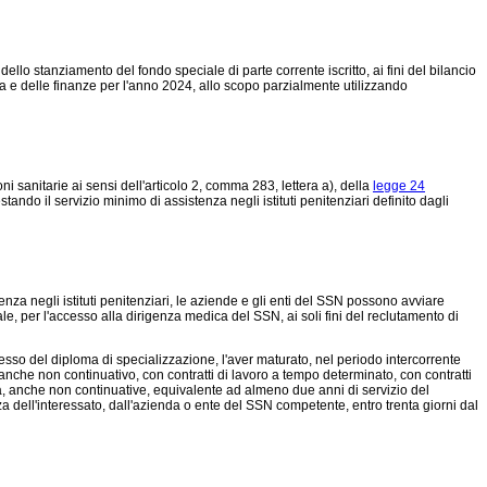
o stanziamento del fondo speciale di parte corrente iscritto, ai fini del bilancio
a e delle finanze per l'anno 2024, allo scopo parzialmente utilizzando
ni sanitarie ai sensi dell'articolo 2, comma 283, lettera a), della
legge 24
ando il servizio minimo di assistenza negli istituti penitenziari definito dagli
nza negli istituti penitenziari, le aziende e gli enti del SSN possono avviare
le, per l'accesso alla dirigenza medica del SSN, ai soli fini del reclutamento di
esso del diploma di specializzazione, l'aver maturato, nel periodo intercorrente
nche non continuativo, con contratti di lavoro a tempo determinato, con contratti
ità, anche non continuative, equivalente ad almeno due anni di servizio del
za dell'interessato, dall'azienda o ente del SSN competente, entro trenta giorni dal