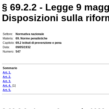
§ 69.2.2 - Legge 9 magg
Disposizioni sulla rifor
Settore:
Normativa nazionale
Materia:
69. Norme penalistiche
Capitolo:
69.2 istituti di prevenzione e pena
Data:
09/05/1932
Numero:
547
Sommario
Art. 1.
Art. 2.
Art. 3.
Art. 4.
[1]
Art. 5.